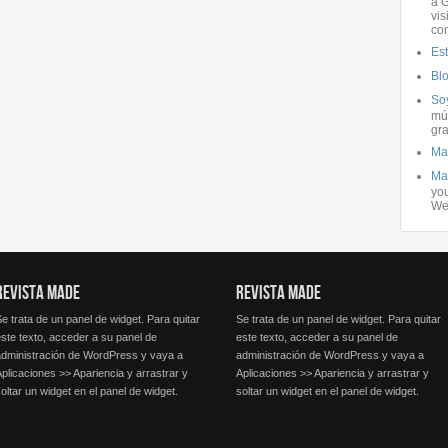
a G
vis
co
Es
Bl
Soy
mús
gra
Ma
Ma
you
We
REVISTA MADE
REVISTA MADE
e trata de un panel de widget. Para quitar
Se trata de un panel de widget. Para quitar
ste texto, acceder a su panel de
este texto, acceder a su panel de
administración de WordPress y vaya a
administración de WordPress y vaya a
plicaciones >> Apariencia y arrastrar y
Aplicaciones >> Apariencia y arrastrar y
oltar un widget en el panel de widget.
soltar un widget en el panel de widget.