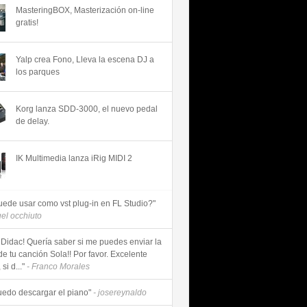
MasteringBOX, Masterización on-line
gratis!
Yalp crea Fono, Lleva la escena DJ a
los parques
Korg lanza SDD-3000, el nuevo pedal
de delay.
IK Multimedia lanza iRig MIDI 2
uede usar como vst plug-in en FL Studio?"
uel occhiuto
 Didac! Quería saber si me puedes enviar la
de tu canción Sola!! Por favor. Excelente
si d..."
- Franco Morales
uedo descargar el piano"
- josereynaldo