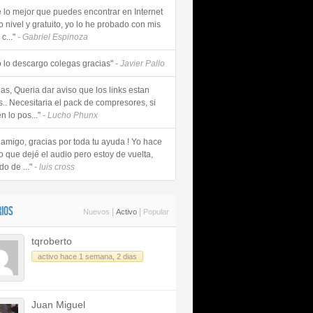
e lo mejor que puedes encontrar en Internet
o nivel y gratuito, yo lo he probado con mis
c..."
- Gabriel Espinoza
 lo descargo colegas gracias"
- Javier Pallo
as, Queria dar aviso que los links estan
s.. Necesitaria el pack de compresores, si
n lo pos..."
- Lucho Phunx
 amigo, gracias por toda tu ayuda ! Yo hace
o que dejé el audio pero estoy de vuelta,
do de ..."
- luis cross
IOS
|
|
Nuevos
Activo
Popular
tqroberto
activo hace 1 semana, 2 dias
Juan Miguel