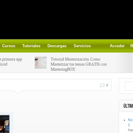
Cursos
Tutoriales
Descargas
Servicios
Acceder
R
a primera app
Tutorial Masterización: Como
droid
Masterizar tus temas GRATIS con
MasteringBOX
ización on-
Yalp crea Fono, Lleva la escena DJ a
0
los parques
 el nuevo
IK Multimedia lanza iRig MIDI 2
ÚLTIM
No
ts, aprende a
Ototo, crea musica con tu objeto
5
oces.
favorito!
ha