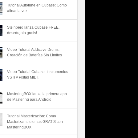
Tutorial Autotune en Cubase: Como
afinar la voz
Steinberg lanza Cubase FREE,
descárgalo gratis!
Video Tutorial Addictive Drums,
Creación de Baterías Sin Límites
Video Tutorial Cubase: Instrumentos
VSTi y Pistas MIDI.
MasteringBOX lanza la primera app
de Mastering para Android
Tutorial Masterización: Como
Masterizar tus temas GRATIS con
MasteringBOX