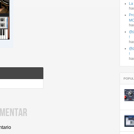
La
ha
Pro
MO
ha
@p
!
ha
@p
!
ha
POPUL
OMENTAR
ntario