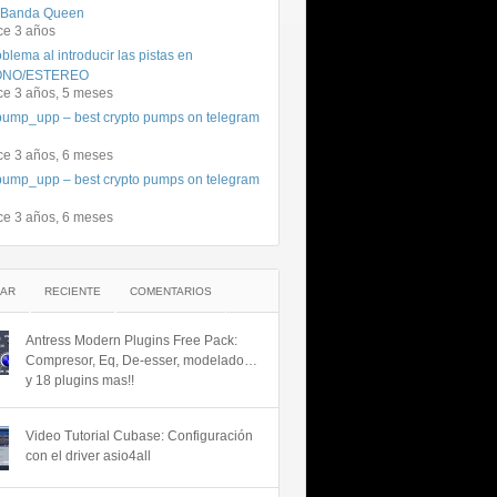
 Banda Queen
ce 3 años
blema al introducir las pistas en
NO/ESTEREO
ce 3 años, 5 meses
ump_upp – best crypto pumps on telegram
ce 3 años, 6 meses
ump_upp – best crypto pumps on telegram
ce 3 años, 6 meses
AR
RECIENTE
COMENTARIOS
Antress Modern Plugins Free Pack:
Compresor, Eq, De-esser, modelado…
y 18 plugins mas!!
Video Tutorial Cubase: Configuración
con el driver asio4all