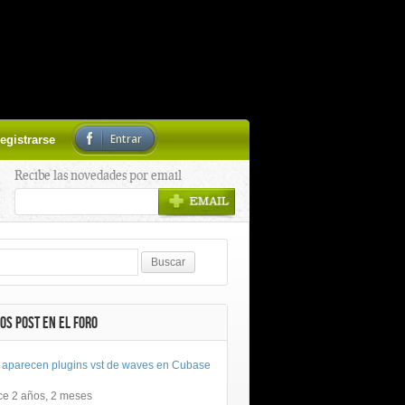
Entrar
egistrarse
Recibe las novedades por email
OS POST EN EL FORO
 aparecen plugins vst de waves en Cubase
ce 2 años, 2 meses