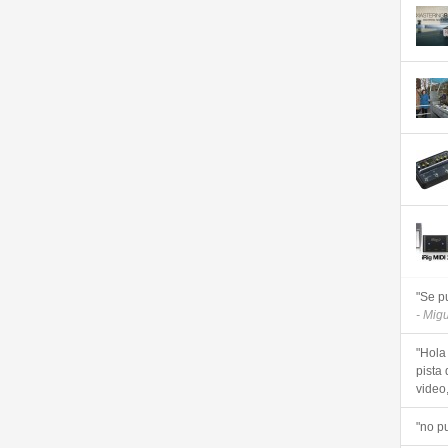
"Se p
- Mig
"Hola
pista 
video, 
"no p