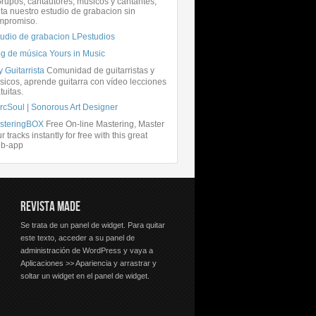
rupos, cantautores, músicos y cantantes,
ita nuestro estudio de grabacion sin
mpromiso.
tudio de grabacion LPestudios
og de música Yours in Music
 Guitarrista
Comunidad de guitarristas y
icos, aprende guitarra con vídeo lecciones
tuitas.
rcSoul | Sonorous Art Designer
steringBOX
Free On-line Mastering, Master
r tracks instantly for free with this great
b-app
REVISTA MADE
Se trata de un panel de widget. Para quitar
este texto, acceder a su panel de
administración de WordPress y vaya a
Aplicaciones >> Apariencia y arrastrar y
soltar un widget en el panel de widget.