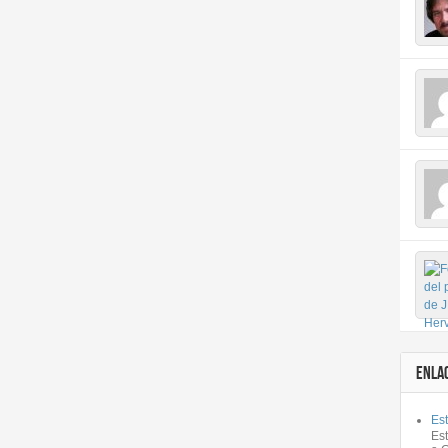
ENLA
Est
Es