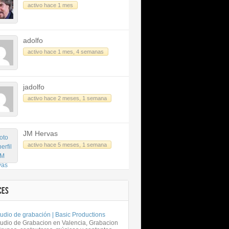
activo hace 1 mes
adolfo
activo hace 1 mes, 4 semanas
jadolfo
activo hace 2 meses, 1 semana
JM Hervas
activo hace 5 meses, 1 semana
CES
udio de grabación | Basic Productions
tudio de Grabacion en Valencia, Grabacion