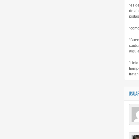
"es d
de alt
pistas 
"como
"Buen
caido
alguie
"Hola
tiemp
tratan
USUAR