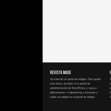
REVISTA MADE
Se trata de un panel de widget. Para quitar
S
este texto, acceder a su panel de
e
administración de WordPress y vaya a
Aplicaciones >> Apariencia y arrastrar y
A
soltar un widget en el panel de widget.
s