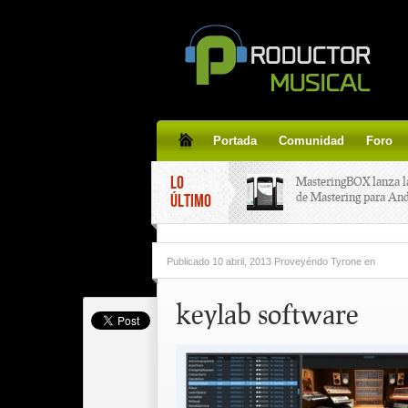
Portada
Comunidad
Foro
LO
MasteringBOX lanza l
de Mastering para An
ÚLTIMO
MasteringBOX, Master
Publicado
10 abril, 2013 Proveyéndo Tyrone
en
line gratis!
keylab software
Korg lanza SDD-3000,
pedal de delay.
Tutorial de CLA Effec
aplicar efectos a tus v