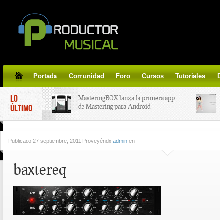
Portada
Comunidad
Foro
Cursos
Tutoriales
LO
MasteringBOX lanza la primera app
de Mastering para Android
ÚLTIMO
MasteringBOX, Masterización on-
Publicado
27 septiembre, 2011 Proveyéndo
admin
en
line gratis!
baxtereq
Korg lanza SDD-3000, el nuevo
pedal de delay.
Tutorial de CLA Effects, aprende a
aplicar efectos a tus voces.