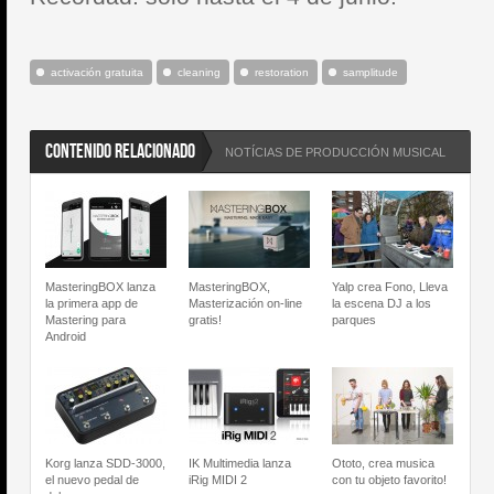
activación gratuita
cleaning
restoration
samplitude
CONTENIDO RELACIONADO
NOTÍCIAS DE PRODUCCIÓN MUSICAL
MasteringBOX lanza
MasteringBOX,
Yalp crea Fono, Lleva
la primera app de
Masterización on-line
la escena DJ a los
Mastering para
gratis!
parques
Android
Korg lanza SDD-3000,
IK Multimedia lanza
Ototo, crea musica
el nuevo pedal de
iRig MIDI 2
con tu objeto favorito!