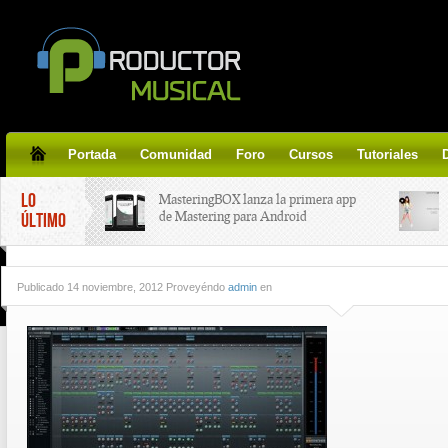
Portada
Comunidad
Foro
Cursos
Tutoriales
LO
MasteringBOX lanza la primera app
de Mastering para Android
ÚLTIMO
MasteringBOX, Masterización on-
Publicado
14 noviembre, 2012 Proveyéndo
admin
en
line gratis!
Korg lanza SDD-3000, el nuevo
pedal de delay.
Tutorial de CLA Effects, aprende a
aplicar efectos a tus voces.