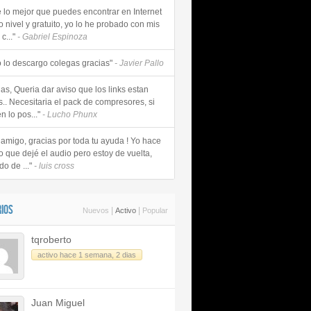
e lo mejor que puedes encontrar en Internet
o nivel y gratuito, yo lo he probado con mis
c..."
- Gabriel Espinoza
 lo descargo colegas gracias"
- Javier Pallo
as, Queria dar aviso que los links estan
s.. Necesitaria el pack de compresores, si
n lo pos..."
- Lucho Phunx
 amigo, gracias por toda tu ayuda ! Yo hace
o que dejé el audio pero estoy de vuelta,
do de ..."
- luis cross
IOS
|
|
Nuevos
Activo
Popular
tqroberto
activo hace 1 semana, 2 dias
Juan Miguel