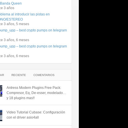
 Banda Queen
ce 3 años
blema al introducir las pistas en
NO/ESTEREO
ce 3 años, 5 meses
ump_upp – best crypto pumps on telegram
ce 3 años, 6 meses
ump_upp – best crypto pumps on telegram
ce 3 años, 6 meses
AR
RECIENTE
COMENTARIOS
Antress Modern Plugins Free Pack:
Compresor, Eq, De-esser, modelado…
y 18 plugins mas!!
Video Tutorial Cubase: Configuración
con el driver asio4all