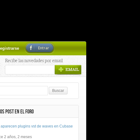
Entrar
egistrarse
Recibe las novedades por email
OS POST EN EL FORO
 aparecen plugins vst de waves en Cubase
ce 2 años, 2 meses