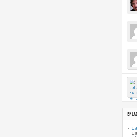
ENLA
Est
Es