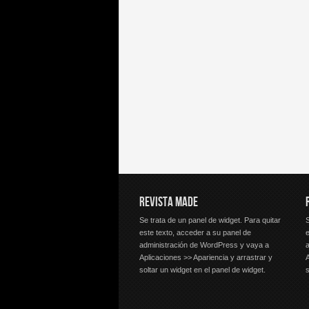
REVISTA MADE
Se trata de un panel de widget. Para quitar
S
este texto, acceder a su panel de
e
administración de WordPress y vaya a
Aplicaciones >> Apariencia y arrastrar y
A
soltar un widget en el panel de widget.
s