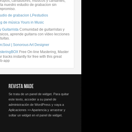
rupos, cantautores, músicos y cantantes,
ita nuestro estudio de grabacion sin
mpromiso.
tudio de grabacion LPestudios
og de música Yours in Music
 Guitarrista
Comunidad de guitarristas y
icos, aprende guitarra con vídeo lecciones
tuitas.
rcSoul | Sonorous Art Designer
steringBOX
Free On-line Mastering, Master
r tracks instantly for free with this great
b-app
REVISTA MADE
Se trata de un panel de widget. Para quitar
este texto, acceder a su panel de
administración de WordPress y vaya a
Aplicaciones >> Apariencia y arrastrar y
soltar un widget en el panel de widget.