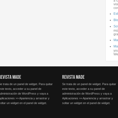
a G
vis
co
Es
Bl
Soy
mús
gra
Ma
Ma
you
We
REVISTA MADE
REVISTA MADE
e trata de un panel de widget. Para quitar
Se trata de un panel de widget. Para quitar
ste texto, acceder a su panel de
este texto, acceder a su panel de
administración de WordPress y vaya a
administración de WordPress y vaya a
plicaciones >> Apariencia y arrastrar y
Aplicaciones >> Apariencia y arrastrar y
oltar un widget en el panel de widget.
soltar un widget en el panel de widget.