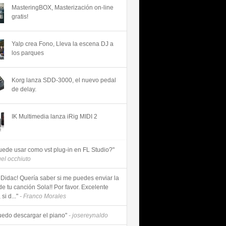
MasteringBOX, Masterización on-line
gratis!
Yalp crea Fono, Lleva la escena DJ a
los parques
Korg lanza SDD-3000, el nuevo pedal
de delay.
IK Multimedia lanza iRig MIDI 2
uede usar como vst plug-in en FL Studio?"
uel occhiuto
 Didac! Quería saber si me puedes enviar la
de tu canción Sola!! Por favor. Excelente
si d..."
- Franco Morales
uedo descargar el piano"
- josereynaldo