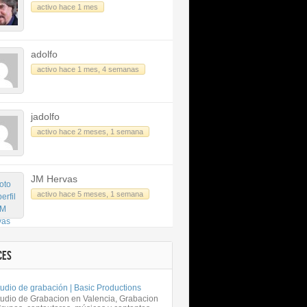
activo hace 1 mes
adolfo
activo hace 1 mes, 4 semanas
jadolfo
activo hace 2 meses, 1 semana
JM Hervas
activo hace 5 meses, 1 semana
CES
udio de grabación | Basic Productions
tudio de Grabacion en Valencia, Grabacion