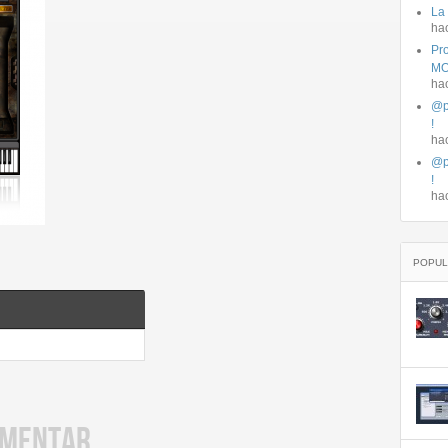
La
ha
Pro
MO
ha
@p
!
ha
@p
!
ha
POPUL
OMENTAR