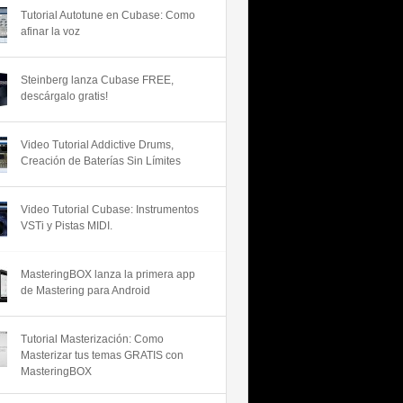
Tutorial Autotune en Cubase: Como
afinar la voz
Steinberg lanza Cubase FREE,
descárgalo gratis!
Video Tutorial Addictive Drums,
Creación de Baterías Sin Límites
Video Tutorial Cubase: Instrumentos
VSTi y Pistas MIDI.
MasteringBOX lanza la primera app
de Mastering para Android
Tutorial Masterización: Como
Masterizar tus temas GRATIS con
MasteringBOX