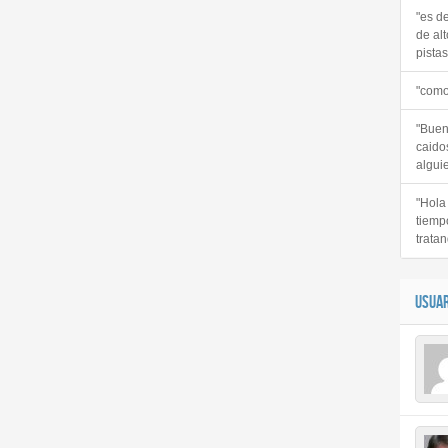
"es d
de alt
pistas 
"como
"Buen
caido
alguie
"Hola
tiemp
tratan
USUAR