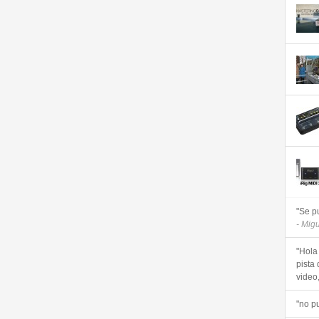
"Se p
- Mig
"Hola
pista 
video, 
"no p