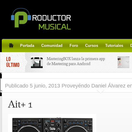
Portada
Comunidad
Foro
Cursos
Tutoriales
LO
MasteringBOX lanza la primera app
de Mastering para Android
ÚLTIMO
MasteringBOX, Masterización on-
Publicado
5 junio, 2013 Proveyéndo Daniel Álvarez
e
line gratis!
Ait+ 1
Korg lanza SDD-3000, el nuevo
pedal de delay.
Tutorial de CLA Effects, aprende a
aplicar efectos a tus voces.