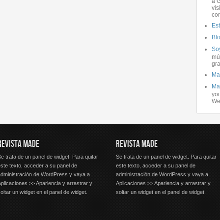
a G
vis
co
Es
Bl
Soy
mús
gra
Ma
Ma
you
We
REVISTA MADE
REVISTA MADE
e trata de un panel de widget. Para quitar
Se trata de un panel de widget. Para quitar
ste texto, acceder a su panel de
este texto, acceder a su panel de
administración de WordPress y vaya a
administración de WordPress y vaya a
plicaciones >> Apariencia y arrastrar y
Aplicaciones >> Apariencia y arrastrar y
oltar un widget en el panel de widget.
soltar un widget en el panel de widget.