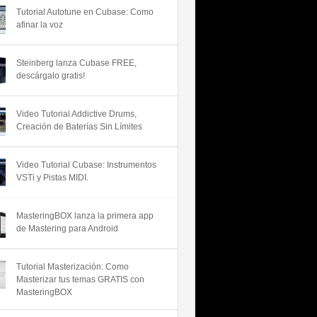
Tutorial Autotune en Cubase: Como
afinar la voz
Steinberg lanza Cubase FREE,
descárgalo gratis!
Video Tutorial Addictive Drums,
Creación de Baterías Sin Límites
Video Tutorial Cubase: Instrumentos
VSTi y Pistas MIDI.
MasteringBOX lanza la primera app
de Mastering para Android
Tutorial Masterización: Como
Masterizar tus temas GRATIS con
MasteringBOX