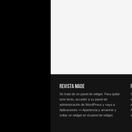
REVISTA MADE
Se trata de un panel de widget. Para quitar
S
este texto, acceder a su panel de
e
administración de WordPress y vaya a
Aplicaciones >> Apariencia y arrastrar y
A
soltar un widget en el panel de widget.
s