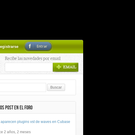
Entrar
egistrarse
Recibe las novedades por email
OS POST EN EL FORO
 aparecen plugins vst de waves en Cubase
ce 2 años, 2 meses