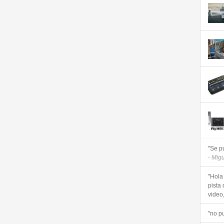
"Se p
- Mig
"Hola
pista 
video, 
"no p