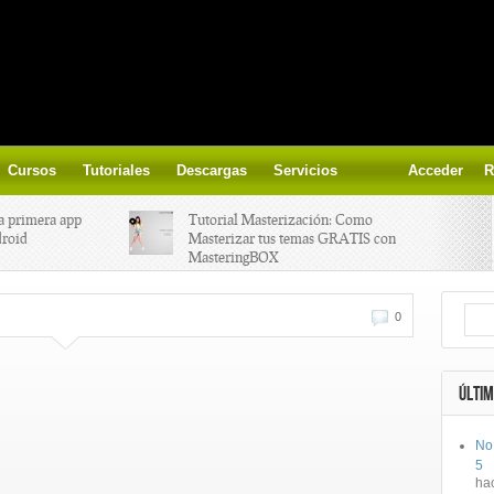
Cursos
Tutoriales
Descargas
Servicios
Acceder
R
a primera app
Tutorial Masterización: Como
droid
Masterizar tus temas GRATIS con
MasteringBOX
ización on-
Yalp crea Fono, Lleva la escena DJ a
0
los parques
 el nuevo
IK Multimedia lanza iRig MIDI 2
ÚLTIM
No
ts, aprende a
Ototo, crea musica con tu objeto
5
oces.
favorito!
ha