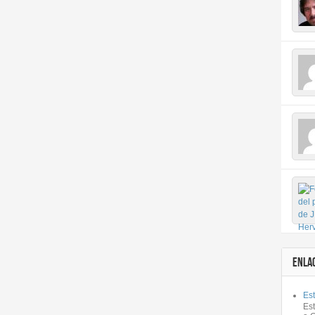
ENLA
Est
Es