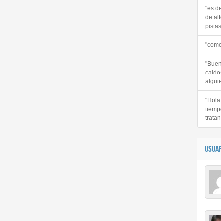
"es d
de alt
pistas 
"como
"Buen
caido
alguie
"Hola
tiemp
tratan
USUAR