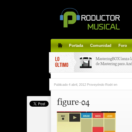
Portada
Comunidad
Foro
LO
MasteringBOX lanza l
de Mastering para An
ÚLTIMO
MasteringBOX, Master
Publicado
4 abril, 2012 Proveyéndo Rodri
en
line gratis!
figure-04
Korg lanza SDD-3000,
pedal de delay.
Tutorial de CLA Effec
aplicar efectos a tus v