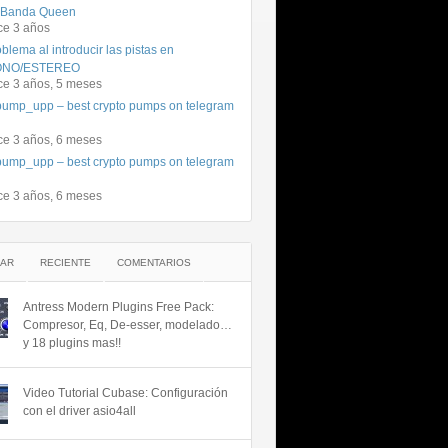
 Banda Queen
ce 3 años
blema al introducir las pistas en
NO/ESTEREO
ce 3 años, 5 meses
ump_upp – best crypto pumps on telegram
ce 3 años, 6 meses
ump_upp – best crypto pumps on telegram
ce 3 años, 6 meses
AR
RECIENTE
COMENTARIOS
Antress Modern Plugins Free Pack:
Compresor, Eq, De-esser, modelado…
y 18 plugins mas!!
Video Tutorial Cubase: Configuración
con el driver asio4all