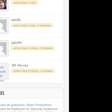
activo hace 1 mes
adolfo
activo hace 1 mes, 4 semanas
jadolfo
activo hace 2 meses, 1 semana
JM Hervas
activo hace 5 meses, 1 semana
CES
udio de grabación | Basic Productions
tudio de Grabacion en Valencia, Grabacion