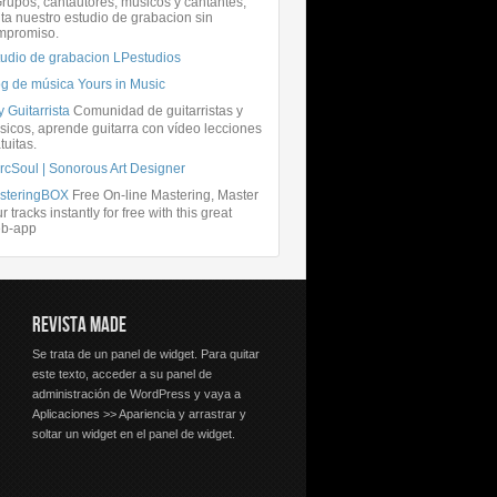
rupos, cantautores, músicos y cantantes,
ita nuestro estudio de grabacion sin
mpromiso.
tudio de grabacion LPestudios
og de música Yours in Music
 Guitarrista
Comunidad de guitarristas y
icos, aprende guitarra con vídeo lecciones
tuitas.
rcSoul | Sonorous Art Designer
steringBOX
Free On-line Mastering, Master
r tracks instantly for free with this great
b-app
REVISTA MADE
Se trata de un panel de widget. Para quitar
este texto, acceder a su panel de
administración de WordPress y vaya a
Aplicaciones >> Apariencia y arrastrar y
soltar un widget en el panel de widget.