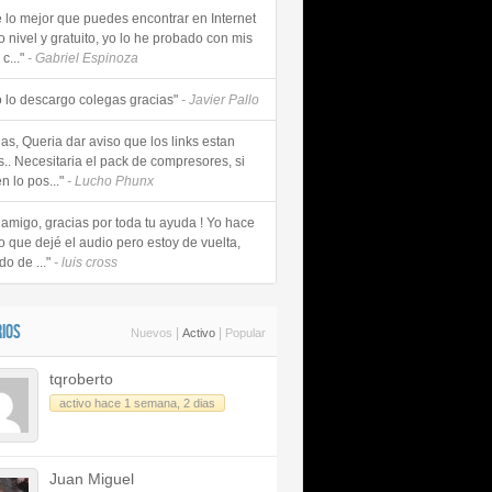
e lo mejor que puedes encontrar en Internet
o nivel y gratuito, yo lo he probado con mis
c..."
- Gabriel Espinoza
 lo descargo colegas gracias"
- Javier Pallo
as, Queria dar aviso que los links estan
s.. Necesitaria el pack de compresores, si
n lo pos..."
- Lucho Phunx
 amigo, gracias por toda tu ayuda ! Yo hace
o que dejé el audio pero estoy de vuelta,
do de ..."
- luis cross
IOS
|
|
Nuevos
Activo
Popular
tqroberto
activo hace 1 semana, 2 dias
Juan Miguel