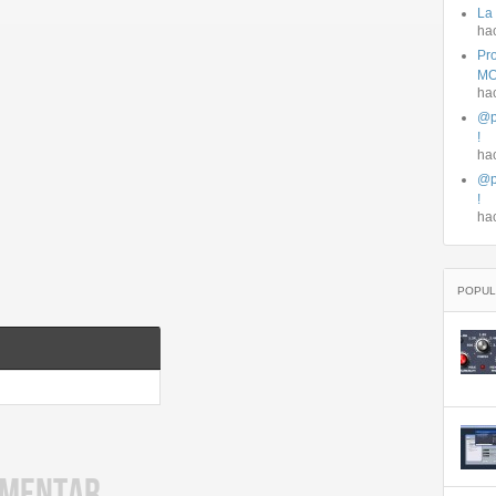
La
ha
Pro
MO
ha
@p
!
ha
@p
!
ha
POPUL
OMENTAR