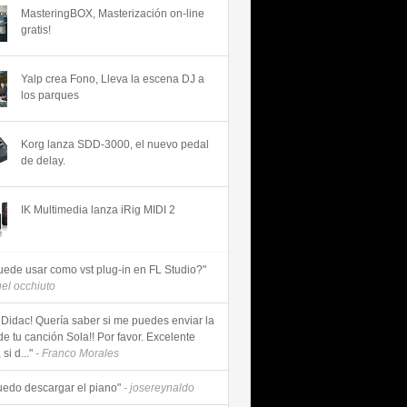
MasteringBOX, Masterización on-line
gratis!
Yalp crea Fono, Lleva la escena DJ a
los parques
Korg lanza SDD-3000, el nuevo pedal
de delay.
IK Multimedia lanza iRig MIDI 2
uede usar como vst plug-in en FL Studio?"
uel occhiuto
 Didac! Quería saber si me puedes enviar la
de tu canción Sola!! Por favor. Excelente
si d..."
- Franco Morales
uedo descargar el piano"
- josereynaldo