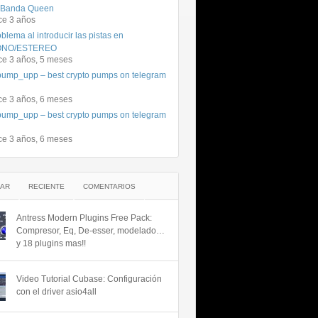
 Banda Queen
ce 3 años
blema al introducir las pistas en
NO/ESTEREO
ce 3 años, 5 meses
ump_upp – best crypto pumps on telegram
ce 3 años, 6 meses
ump_upp – best crypto pumps on telegram
ce 3 años, 6 meses
AR
RECIENTE
COMENTARIOS
Antress Modern Plugins Free Pack:
Compresor, Eq, De-esser, modelado…
y 18 plugins mas!!
Video Tutorial Cubase: Configuración
con el driver asio4all