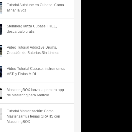
Tutorial Autotune en Cubase: Como
afinar la voz
Steinberg lanza Cubase FREE,
descárgalo gratis!
Video Tutorial Addictive Drums,
Creación de Baterías Sin Límites
Video Tutorial Cubase: Instrumentos
VSTi y Pistas MIDI.
MasteringBOX lanza la primera app
de Mastering para Android
Tutorial Masterización: Como
Masterizar tus temas GRATIS con
MasteringBOX