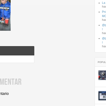
La
ha
Pro
MO
ha
@p
!
ha
@p
!
ha
POPUL
OMENTAR
ntario