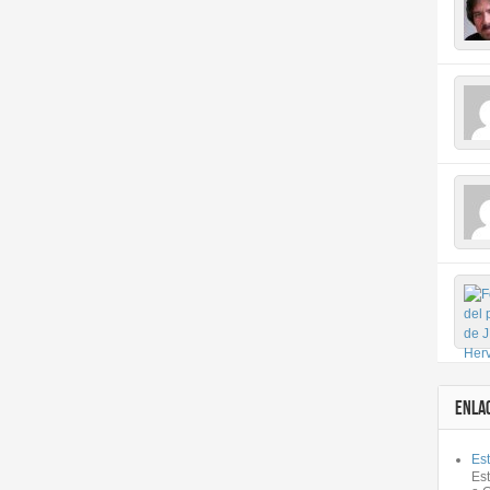
ENLA
Est
Es