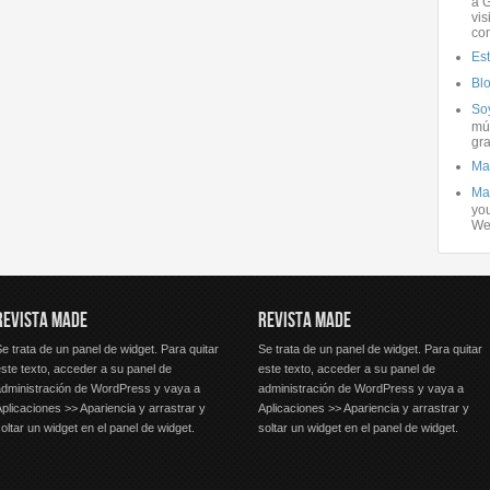
a G
vis
co
Es
Bl
Soy
mús
gra
Ma
Ma
you
We
REVISTA MADE
REVISTA MADE
e trata de un panel de widget. Para quitar
Se trata de un panel de widget. Para quitar
ste texto, acceder a su panel de
este texto, acceder a su panel de
administración de WordPress y vaya a
administración de WordPress y vaya a
plicaciones >> Apariencia y arrastrar y
Aplicaciones >> Apariencia y arrastrar y
oltar un widget en el panel de widget.
soltar un widget en el panel de widget.