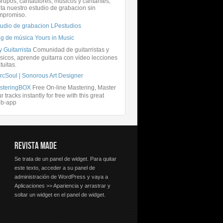
rupos, cantautores, músicos y cantantes,
ita nuestro estudio de grabacion sin
mpromiso.
tudio de grabacion LPestudios
og de música Yours in Music
 Guitarrista
Comunidad de guitarristas y
icos, aprende guitarra con vídeo lecciones
tuitas.
rcSoul | Sonorous Art Designer
steringBOX
Free On-line Mastering, Master
r tracks instantly for free with this great
b-app
REVISTA MADE
Se trata de un panel de widget. Para quitar
este texto, acceder a su panel de
administración de WordPress y vaya a
Aplicaciones >> Apariencia y arrastrar y
soltar un widget en el panel de widget.