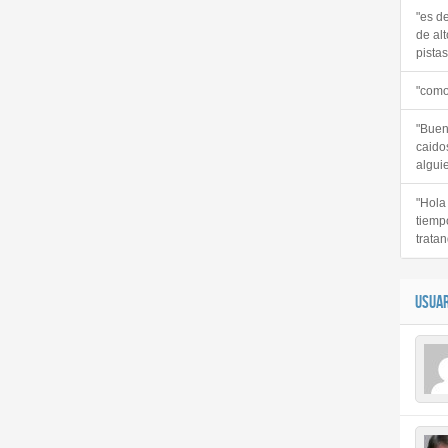
"es d
de alt
pistas 
"como
"Buen
caido
alguie
"Hola
tiemp
tratan
USUAR