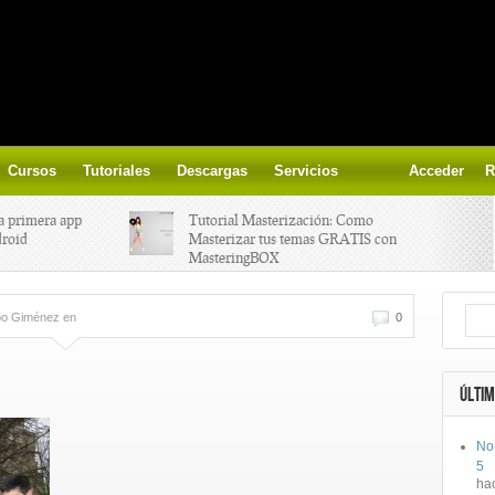
Cursos
Tutoriales
Descargas
Servicios
Acceder
R
a primera app
Tutorial Masterización: Como
droid
Masterizar tus temas GRATIS con
MasteringBOX
ización on-
Yalp crea Fono, Lleva la escena DJ a
obo Giménez
en
0
los parques
 el nuevo
IK Multimedia lanza iRig MIDI 2
ÚLTIM
No
ts, aprende a
Ototo, crea musica con tu objeto
5
oces.
favorito!
ha