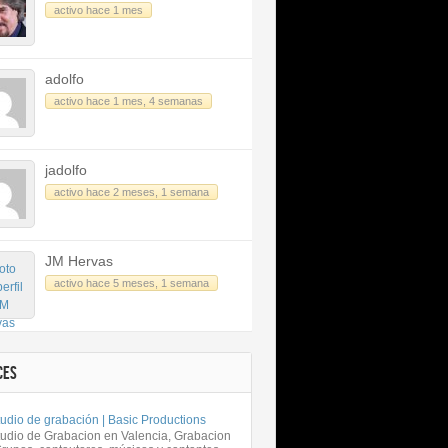
activo hace 1 mes
adolfo
activo hace 1 mes, 4 semanas
jadolfo
activo hace 2 meses, 1 semana
JM Hervas
activo hace 5 meses, 1 semana
CES
udio de grabación | Basic Productions
tudio de Grabacion en Valencia, Grabacion