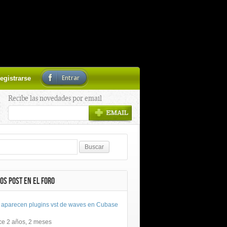
Entrar
egistrarse
Recibe las novedades por email
OS POST EN EL FORO
 aparecen plugins vst de waves en Cubase
ce 2 años, 2 meses