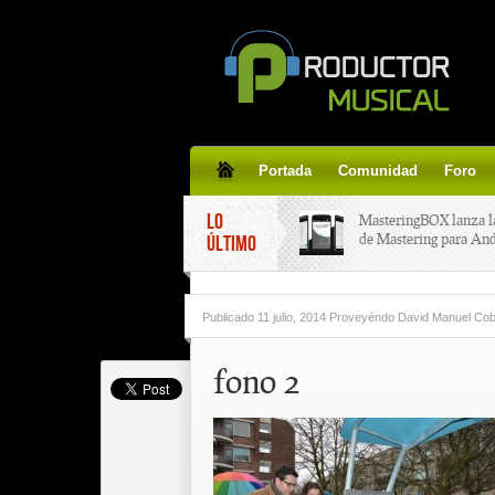
Portada
Comunidad
Foro
LO
MasteringBOX lanza l
de Mastering para An
ÚLTIMO
MasteringBOX, Master
Publicado
11 julio, 2014 Proveyéndo David Manuel C
line gratis!
fono 2
Korg lanza SDD-3000,
pedal de delay.
Tutorial de CLA Effec
aplicar efectos a tus v