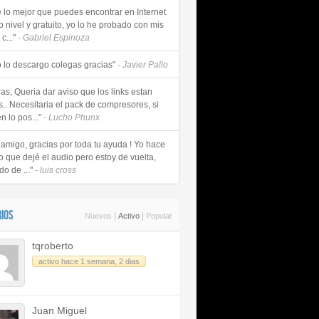
e lo mejor que puedes encontrar en Internet
o nivel y gratuito, yo lo he probado con mis
c..."
- Gabriel Espinoza
 lo descargo colegas gracias"
- Javier Pallo
as, Queria dar aviso que los links estan
s.. Necesitaria el pack de compresores, si
n lo pos..."
- Lucho Phunx
 amigo, gracias por toda tu ayuda ! Yo hace
o que dejé el audio pero estoy de vuelta,
do de ..."
- luis cross
IOS
|
|
Nuevos
Activo
Popular
tqroberto
activo hace 1 semana, 2 dias
Juan Miguel