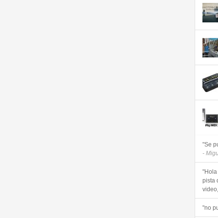
"Se p
- Mig
"Hola
pista 
video, 
"no p