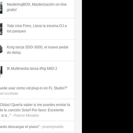
MasteringBOX, Masterización on-line
gratis!
Yalp crea Fono, Lleva la escena DJ a
los parques
Korg lanza SDD-3000, el nuevo pedal
de delay.
IK Multimedia lanza iRig MIDI 2
uede usar como vst plug-in en FL Studio?"
uel occhiuto
 Didac! Quería saber si me puedes enviar la
de tu canción Sola!! Por favor. Excelente
si d..."
- Franco Morales
uedo descargar el piano"
- josereynaldo