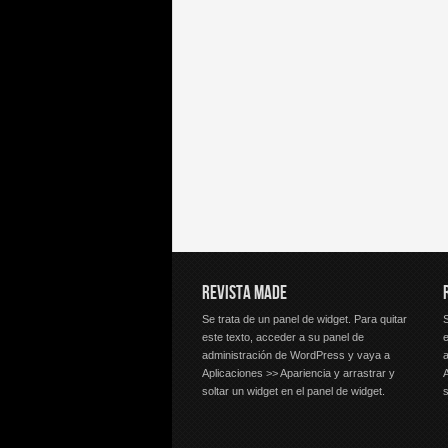
REVISTA MADE
Se trata de un panel de widget. Para quitar
S
este texto, acceder a su panel de
e
administración de WordPress y vaya a
Aplicaciones >> Apariencia y arrastrar y
A
soltar un widget en el panel de widget.
s