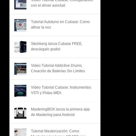
Video Tutorial Cubase: Configuración
con el driver asio4all
Tutorial Autotune en Cubase: Como
afinar la voz
Steinberg lanza Cubase FREE,
descárgalo gratis!
Video Tutorial Addictive Drums,
Creación de Baterías Sin Límites
Video Tutorial Cubase: Instrumentos
VSTi y Pistas MIDI.
MasteringBOX lanza la primera app
de Mastering para Android
Tutorial Masterización: Como