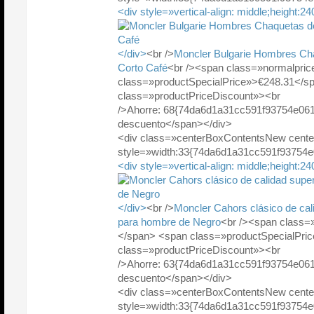
<div style=»vertical-align: middle;height:2
</div>
<br />
Moncler Bulgarie Hombres Cha
Corto Café
<br /><span class=»normalpri
class=»productSpecialPrice»>€248.31</
class=»productPriceDiscount»><br
/>Ahorre: 68{74da6d1a31cc591f93754e06
descuento</span></div>
<div class=»centerBoxContentsNew cente
style=»width:33{74da6d1a31cc591f93754
<div style=»vertical-align: middle;height:2
</div>
<br />
Moncler Cahors clásico de cal
para hombre de Negro
<br /><span class=
</span> <span class=»productSpecialPr
class=»productPriceDiscount»><br
/>Ahorre: 63{74da6d1a31cc591f93754e06
descuento</span></div>
<div class=»centerBoxContentsNew cente
style=»width:33{74da6d1a31cc591f93754