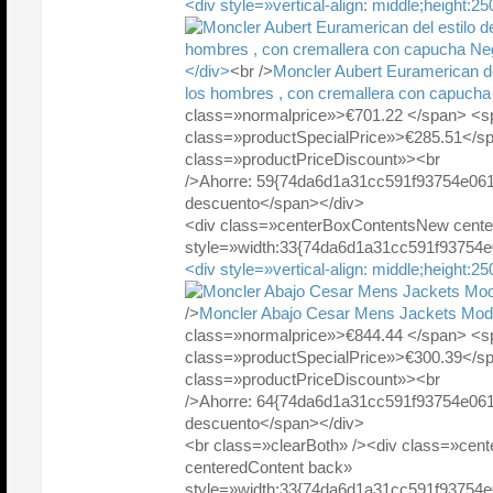
<div style=»vertical-align: middle;height:2
</div>
<br />
Moncler Aubert Euramerican de
los hombres , con cremallera con capucha
class=»normalprice»>€701.22 </span> <s
class=»productSpecialPrice»>€285.51</
class=»productPriceDiscount»><br
/>Ahorre: 59{74da6d1a31cc591f93754e06
descuento</span></div>
<div class=»centerBoxContentsNew cente
style=»width:33{74da6d1a31cc591f93754
<div style=»vertical-align: middle;height:2
/>
Moncler Abajo Cesar Mens Jackets Mod
class=»normalprice»>€844.44 </span> <s
class=»productSpecialPrice»>€300.39</
class=»productPriceDiscount»><br
/>Ahorre: 64{74da6d1a31cc591f93754e06
descuento</span></div>
<br class=»clearBoth» /><div class=»ce
centeredContent back»
style=»width:33{74da6d1a31cc591f93754