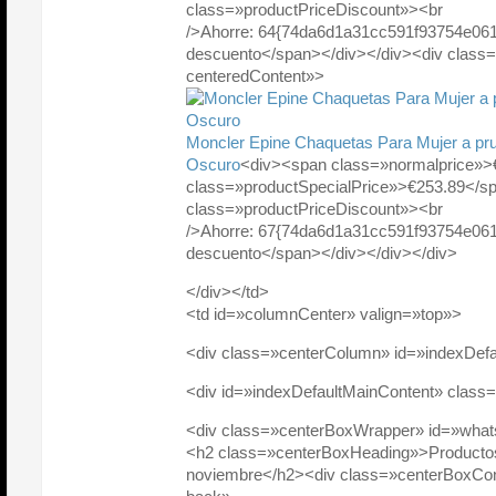
class=»productPriceDiscount»><br
/>Ahorre: 64{74da6d1a31cc591f93754e06
descuento</span></div></div><div class
centeredContent»>
Moncler Epine Chaquetas Para Mujer a prue
Oscuro
<div><span class=»normalprice»>
class=»productSpecialPrice»>€253.89</
class=»productPriceDiscount»><br
/>Ahorre: 67{74da6d1a31cc591f93754e06
descuento</span></div></div></div>
</div></td>
<td id=»columnCenter» valign=»top»>
<div class=»centerColumn» id=»indexDefa
<div id=»indexDefaultMainContent» class
<div class=»centerBoxWrapper» id=»wh
<h2 class=»centerBoxHeading»>Producto
noviembre</h2><div class=»centerBoxCo