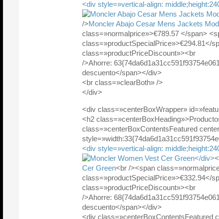
<div style=»vertical-align: middle;height:2
/>
Moncler Abajo Cesar Mens Jackets Mod
class=»normalprice»>€789.57 </span> <s
class=»productSpecialPrice»>€294.81</
class=»productPriceDiscount»><br
/>Ahorre: 63{74da6d1a31cc591f93754e06
descuento</span></div>
<br class=»clearBoth» />
</div>
<div class=»centerBoxWrapper» id=»feat
<h2 class=»centerBoxHeading»>Producto
class=»centerBoxContentsFeatured cente
style=»width:33{74da6d1a31cc591f93754
<div style=»vertical-align: middle;height:2
</div>
<
Cer Green
<br /><span class=»normalpric
class=»productSpecialPrice»>€332.94</
class=»productPriceDiscount»><br
/>Ahorre: 68{74da6d1a31cc591f93754e06
descuento</span></div>
<div class=»centerBoxContentsFeatured 