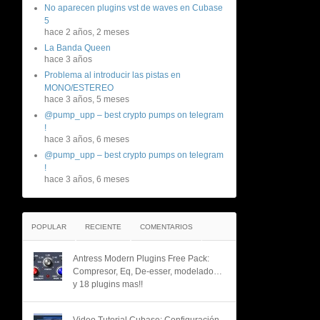
No aparecen plugins vst de waves en Cubase
5
hace 2 años, 2 meses
La Banda Queen
hace 3 años
Problema al introducir las pistas en
MONO/ESTEREO
hace 3 años, 5 meses
@pump_upp – best crypto pumps on telegram
!
hace 3 años, 6 meses
@pump_upp – best crypto pumps on telegram
!
hace 3 años, 6 meses
POPULAR
RECIENTE
COMENTARIOS
Antress Modern Plugins Free Pack:
Compresor, Eq, De-esser, modelado…
y 18 plugins mas!!