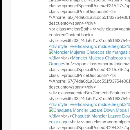
class=»productSpecialPrice»>€315.27</
class=»productPriceDiscount»><br
/>Ahorre: 60{74da6d1a31cc591f93754e06
descuento</span></div>
<br class=»clearBoth» /><div class=»cen
centeredContent back»
style=»width:33{74da6d1a31cc591f93754
<div style=»vertical-align: middle;height:2
</div>
<br />
Moncler Mujeres Chalecos sin
Orange
<br /><span class=»normalprice»
class=»productSpecialPrice»>€215.76</
class=»productPriceDiscount»><br
/>Ahorre: 67{74da6d1a31cc591f93754e06
descuento</span></div>
<div class=»centerBoxContentsFeatured 
style=»width:33{74da6d1a31cc591f93754
<div style=»vertical-align: middle;height:2
</div>
<br />
Chaqueta Moncler Lazare Do
color caqui
<br /><span class=»normalpri
class=»productSpecialPrice»>€294.81</