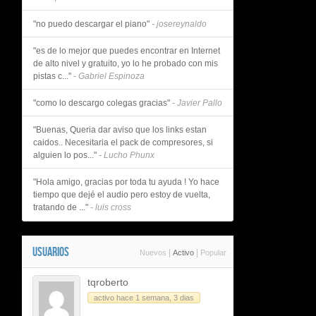
"no puedo descargar el piano"
- josereynaldo
"es de lo mejor que puedes encontrar en Internet
de alto nivel y gratuito, yo lo he probado con mis
pistas c..."
- Gabriel Espinoza
"como lo descargo colegas gracias"
- Javier Pallo
"Buenas, Queria dar aviso que los links estan
caidos.. Necesitaria el pack de compresores, si
alguien lo pos..."
- Lucho Phunx
"Hola amigo, gracias por toda tu ayuda ! Yo hace
tiempo que dejé el audio pero estoy de vuelta,
tratando de ..."
- luis cross
USUARIOS
|
|
Nuevos
Activo
Popular
tqroberto
activo hace 1 semana, 3 dias