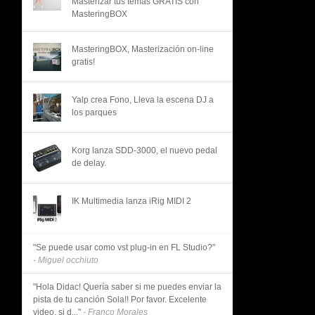
Masterizar tus temas GRATIS con
MasteringBOX
MasteringBOX, Masterización on-line
gratis!
Yalp crea Fono, Lleva la escena DJ a
los parques
Korg lanza SDD-3000, el nuevo pedal
de delay.
IK Multimedia lanza iRig MIDI 2
"Se puede usar como vst plug-in en FL Studio?"
- Miguel occhiuto
"Hola Didac! Quería saber si me puedes enviar la
pista de tu canción Sola!! Por favor. Excelente
video, si d..."
- Franco Morales