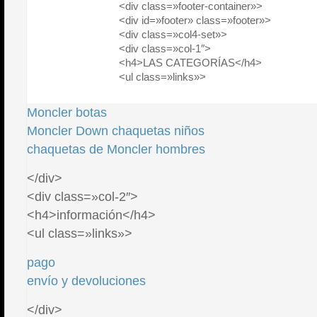
<div class=»footer-container»>
<div id=»footer» class=»footer»>
<div class=»col4-set»>
<div class=»col-1″>
<h4>LAS CATEGORÍAS</h4>
<ul class=»links»>
Moncler botas
Moncler Down chaquetas niños
chaquetas de Moncler hombres
</div>
<div class=»col-2″>
<h4>información</h4>
<ul class=»links»>
pago
envío y devoluciones
</div>