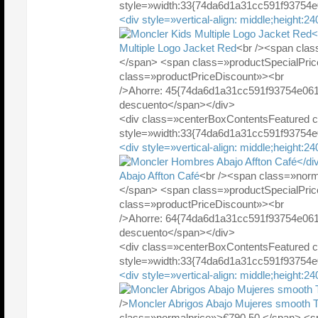
style=»width:33{74da6d1a31cc591f93754
<div style=»vertical-align: middle;height:2
<
Multiple Logo Jacket Red
<br /><span cla
</span> <span class=»productSpecialPr
class=»productPriceDiscount»><br
/>Ahorre: 45{74da6d1a31cc591f93754e06
descuento</span></div>
<div class=»centerBoxContentsFeatured 
style=»width:33{74da6d1a31cc591f93754
<div style=»vertical-align: middle;height:2
</di
Abajo Affton Café
<br /><span class=»norm
</span> <span class=»productSpecialPr
class=»productPriceDiscount»><br
/>Ahorre: 64{74da6d1a31cc591f93754e06
descuento</span></div>
<div class=»centerBoxContentsFeatured 
style=»width:33{74da6d1a31cc591f93754
<div style=»vertical-align: middle;height:2
/>
Moncler Abrigos Abajo Mujeres smooth T
class=»normalprice»>€790.50 </span> <s