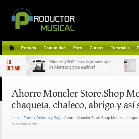
Portada
Comunidad
Foro
Cursos
Tutoriales
LO
MasteringBOX lanza la primera app
de Mastering para Android
ÚLTIMO
MasteringBOX, Masterización on-
Ahorre Moncler Store.Shop Mo
line gratis!
chaqueta, chaleco, abrigo y así
Korg lanza SDD-3000, el nuevo
pedal de delay.
Inicio
›
Foros
›
Guitarra y Bajo
›
Ahorre Moncler Store.Shop Moncler chaqueta
sucesivamente
Tutorial de CLA Effects, aprende a
aplicar efectos a tus voces.