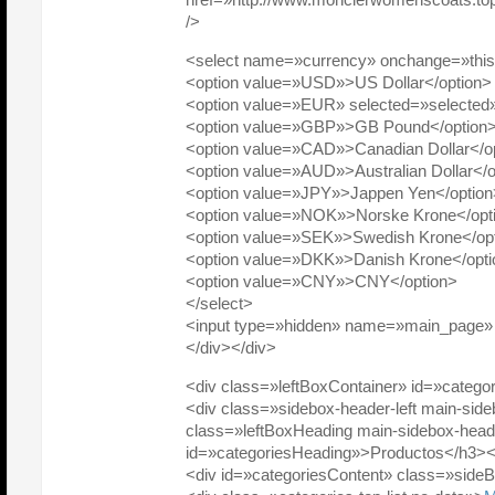
/>
<select name=»currency» onchange=»this.
<option value=»USD»>US Dollar</option>
<option value=»EUR» selected=»selected
<option value=»GBP»>GB Pound</option
<option value=»CAD»>Canadian Dollar</o
<option value=»AUD»>Australian Dollar</o
<option value=»JPY»>Jappen Yen</option
<option value=»NOK»>Norske Krone</opt
<option value=»SEK»>Swedish Krone</op
<option value=»DKK»>Danish Krone</opti
<option value=»CNY»>CNY</option>
</select>
<input type=»hidden» name=»main_page» 
</div></div>
<div class=»leftBoxContainer» id=»catego
<div class=»sidebox-header-left main-sid
class=»leftBoxHeading main-sidebox-heade
id=»categoriesHeading»>Productos</h3><
<div id=»categoriesContent» class=»side