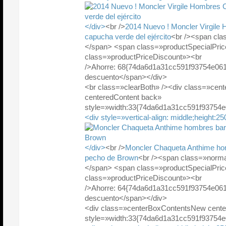
</div>
<br />
2014 Nuevo ! Moncler Virgile
capucha verde del ejército
<br /><span cla
</span> <span class=»productSpecialPr
class=»productPriceDiscount»><br
/>Ahorre: 68{74da6d1a31cc591f93754e06
descuento</span></div>
<br class=»clearBoth» /><div class=»ce
centeredContent back»
style=»width:33{74da6d1a31cc591f93754
<div style=»vertical-align: middle;height:2
</div>
<br />
Moncler Chaqueta Anthime hom
pecho de Brown
<br /><span class=»norma
</span> <span class=»productSpecialPr
class=»productPriceDiscount»><br
/>Ahorre: 64{74da6d1a31cc591f93754e06
descuento</span></div>
<div class=»centerBoxContentsNew cente
style=»width:33{74da6d1a31cc591f93754