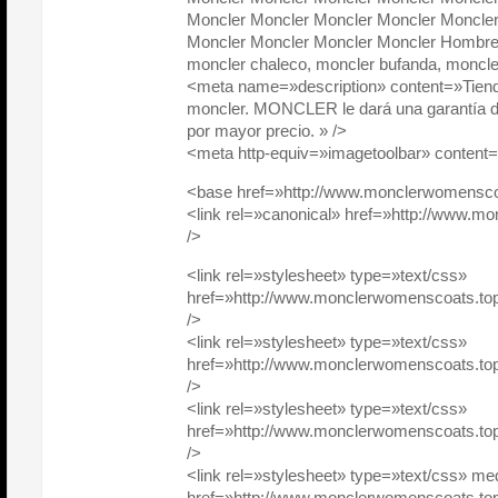
Moncler Moncler Moncler Moncler Moncler
Moncler Moncler Moncler Moncler Hombre
moncler chaleco, moncler bufanda, moncle
<meta name=»description» content=»Tienda 
moncler. MONCLER le dará una garantía d
por mayor precio. » />
<meta http-equiv=»imagetoolbar» content=
<base href=»http://www.monclerwomenscoa
<link rel=»canonical» href=»http://www.m
/>
<link rel=»stylesheet» type=»text/css»
href=»http://www.monclerwomenscoats.top/
/>
<link rel=»stylesheet» type=»text/css»
href=»http://www.monclerwomenscoats.top/
/>
<link rel=»stylesheet» type=»text/css»
href=»http://www.monclerwomenscoats.top/
/>
<link rel=»stylesheet» type=»text/css» me
href=»http://www.monclerwomenscoats.top/