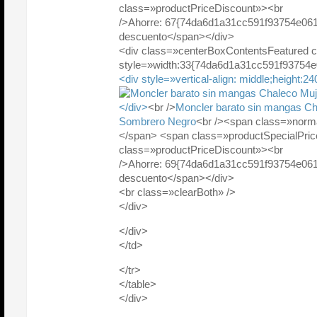
class=»productPriceDiscount»><br
/>Ahorre: 67{74da6d1a31cc591f93754e06
descuento</span></div>
<div class=»centerBoxContentsFeatured 
style=»width:33{74da6d1a31cc591f93754
<div style=»vertical-align: middle;height:2
</div>
<br />
Moncler barato sin mangas Ch
Sombrero Negro
<br /><span class=»norm
</span> <span class=»productSpecialPr
class=»productPriceDiscount»><br
/>Ahorre: 69{74da6d1a31cc591f93754e06
descuento</span></div>
<br class=»clearBoth» />
</div>
</div>
</td>
</tr>
</table>
</div>