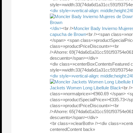
style=»width:33{74da6d1a31cc591f93754
<div style=»vertical-align: middle;height:2
</div>
<br />
Moncler Bady Invierno Mujer
capucha de Brown
<br /><span class=»no
</span> <span class=»productSpecialPr
class=»productPriceDiscount»><br
/>Ahorre: 69{74da6d1a31cc591f93754e06
descuento</span></div>
<div class=»centerBoxContentsFeatured 
style=»width:33{74da6d1a31cc591f93754
<div style=»vertical-align: middle;height:2
Jackets Women Long Libellule Black
<br /
class=»normalprice»>€960.69 </span> <s
class=»productSpecialPrice»>€335.73</
class=»productPriceDiscount»><br
/>Ahorre: 65{74da6d1a31cc591f93754e06
descuento</span></div>
<br class=»clearBoth» /><div class=»cen
centeredContent back»