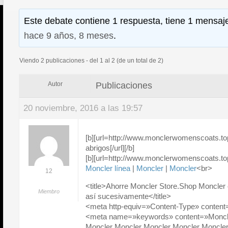
Este debate contiene 1 respuesta, tiene 1 mensaje
hace 9 años, 8 meses
.
Viendo 2 publicaciones - del 1 al 2 (de un total de 2)
Publicaciones
Autor
20 noviembre, 2016 a las 19:57
[b][url=http://www.monclerwomenscoats.to
abrigos[/url][/b]
[b][url=http://www.monclerwomenscoats.top/
Moncler línea
|
Moncler
|
Moncler
<br>
12
<title>Ahorre Moncler Store.Shop Moncler 
Miembro
así sucesivamente</title>
<meta http-equiv=»Content-Type» content=»
<meta name=»keywords» content=»Moncle
Moncler Moncler Moncler Moncler Moncler