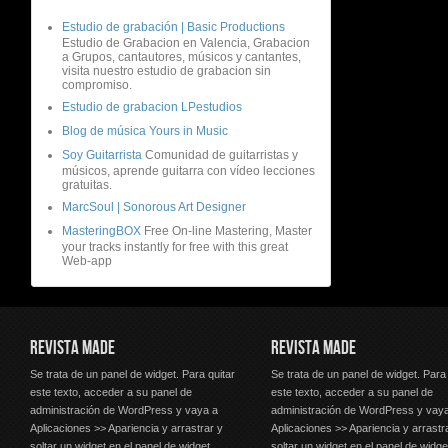
Estudio de grabación | Basic Productions
Estudio de Grabacion en Valencia, Grabacion
a Grupos, cantautores, músicos y cantantes,
visita nuestro estudio de grabacion sin
compromiso.
Estudio de grabacion LPestudios
Blog de música Yours in Music
Soy Guitarrista
Comunidad de guitarristas y
músicos, aprende guitarra con vídeo lecciones
gratuitas.
MarcSoul | Sonorous Art Designer
MasteringBOX
Free On-line Mastering, Master
your tracks instantly for free with this great
Web-app
REVISTA MADE
REVISTA MADE
Se trata de un panel de widget. Para quitar
Se trata de un panel de widget. Para 
este texto, acceder a su panel de
este texto, acceder a su panel de
administración de WordPress y vaya a
administración de WordPress y vay
Aplicaciones >> Apariencia y arrastrar y
Aplicaciones >> Apariencia y arrastr
soltar un widget en el panel de widget.
soltar un widget en el panel de widge