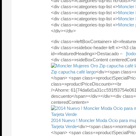
<div class=»categories-top-list no-dots»>
M
<div class=»categories-top-list «>
Moncler
<div class=»categories-top-list «>
Moncler 
<div class=»categories-top-list «>
Moncler 
<div class=»categories-top-list «>
Moncler 
</div></div>
<div class=»leftBoxContainer» id=»featur
<div class=»sidebox-header-left «><h3 cl
id=»featuredHeading»>Destacado –
[todo
<div class=»sideBoxContent centeredCon
Zip capucha café largo
<div><span class=
</span> <span class=»productSpecialPr
class=»productPriceDiscount»><br
/>Ahorre: 61{74da6d1a31cc591f93754e06
descuento</span></div></div><div class
centeredContent»>
2014 Nuevo ! Moncler Moda Ocio para mu
Tarjeta Verde
<div><span class=»normalpr
</span> <span class=»productSpecialPr