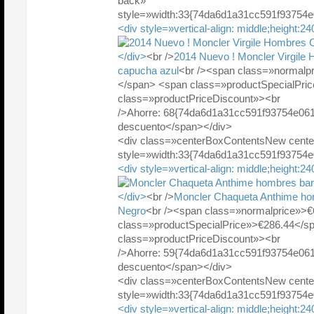
back»
style=»width:33{74da6d1a31cc591f93754
<div style=»vertical-align: middle;height:2
</div>
<br />
2014 Nuevo ! Moncler Virgile
capucha azul
<br /><span class=»normalp
</span> <span class=»productSpecialPr
class=»productPriceDiscount»><br
/>Ahorre: 68{74da6d1a31cc591f93754e06
descuento</span></div>
<div class=»centerBoxContentsNew cente
style=»width:33{74da6d1a31cc591f93754
<div style=»vertical-align: middle;height:2
</div>
<br />
Moncler Chaqueta Anthime ho
Negro
<br /><span class=»normalprice»>€
class=»productSpecialPrice»>€286.44</
class=»productPriceDiscount»><br
/>Ahorre: 59{74da6d1a31cc591f93754e06
descuento</span></div>
<div class=»centerBoxContentsNew cente
style=»width:33{74da6d1a31cc591f93754
<div style=»vertical-align: middle;height:2