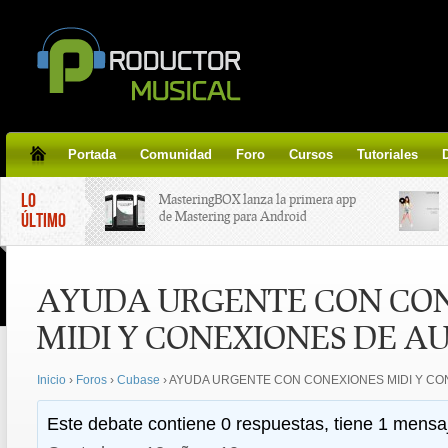
Portada
Comunidad
Foro
Cursos
Tutoriales
LO
MasteringBOX lanza la primera app
de Mastering para Android
ÚLTIMO
MasteringBOX, Masterización on-
AYUDA URGENTE CON CO
line gratis!
MIDI Y CONEXIONES DE AU
Korg lanza SDD-3000, el nuevo
pedal de delay.
Inicio
›
Foros
›
Cubase
›
AYUDA URGENTE CON CONEXIONES MIDI Y CON
Tutorial de CLA Effects, aprende a
Este debate contiene 0 respuestas, tiene 1 mensaj
aplicar efectos a tus voces.