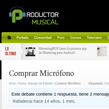
Portada
Comunidad
Foro
Cursos
Tutoriales
LO
MasteringBOX lanza la primera app
de Mastering para Android
ÚLTIMO
MasteringBOX, Masterización on-
Comprar Micrófono
line gratis!
Inicio
›
Foros
›
Equipo de Estudio
›
Comprar Micrófono
Etiquetado:
Co
Korg lanza SDD-3000, el nuevo
pedal de delay.
Este debate contiene 1 respuesta, tiene 2 mensaje
Rafadecai
hace 14 años, 1 mes
.
Tutorial de CLA Effects, aprende a
aplicar efectos a tus voces.