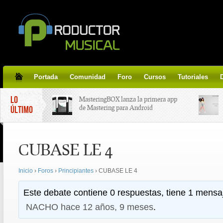
Portada
Comunidad
Foro
Cursos
Tutoriales
LO
MasteringBOX lanza la primera app
de Mastering para Android
ÚLTIMO
MasteringBOX, Masterización on-
CUBASE LE 4
line gratis!
Inicio
›
Foros
›
Principiantes
›
CUBASE LE 4
Korg lanza SDD-3000, el nuevo
pedal de delay.
Este debate contiene 0 respuestas, tiene 1 mensaj
NACHO
hace 12 años, 9 meses
.
Tutorial de CLA Effects, aprende a
aplicar efectos a tus voces.