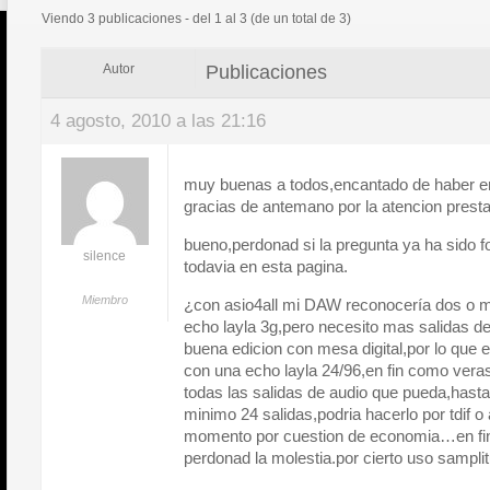
Viendo 3 publicaciones - del 1 al 3 (de un total de 3)
Publicaciones
Autor
4 agosto, 2010 a las 21:16
muy buenas a todos,encantado de haber en
gracias de antemano por la atencion prest
bueno,perdonad si la pregunta ya ha sido
silence
todavia en esta pagina.
Miembro
¿con asio4all mi DAW reconocería dos o m
echo layla 3g,pero necesito mas salidas d
buena edicion con mesa digital,por lo qu
con una echo layla 24/96,en fin como veras
todas las salidas de audio que pueda,hast
minimo 24 salidas,podria hacerlo por tdif 
momento por cuestion de economia…en fi
perdonad la molestia.por cierto uso samplit