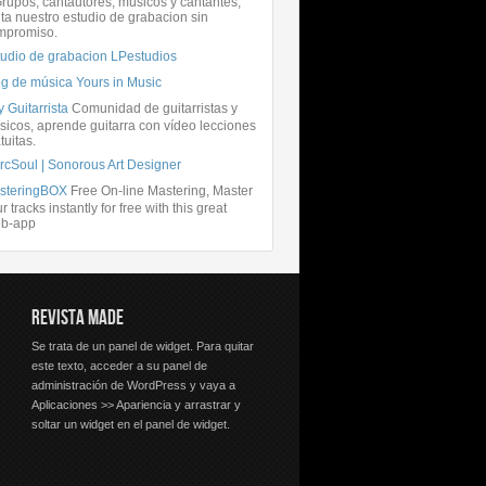
rupos, cantautores, músicos y cantantes,
ita nuestro estudio de grabacion sin
mpromiso.
tudio de grabacion LPestudios
og de música Yours in Music
 Guitarrista
Comunidad de guitarristas y
icos, aprende guitarra con vídeo lecciones
tuitas.
rcSoul | Sonorous Art Designer
steringBOX
Free On-line Mastering, Master
r tracks instantly for free with this great
b-app
REVISTA MADE
Se trata de un panel de widget. Para quitar
este texto, acceder a su panel de
administración de WordPress y vaya a
Aplicaciones >> Apariencia y arrastrar y
soltar un widget en el panel de widget.