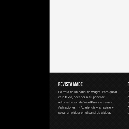
REVISTA MADE
Se trata de un panel de widget. Para quitar
S
este texto, acceder a su panel de
e
administración de WordPress y vaya a
Aplicaciones >> Apariencia y arrastrar y
A
soltar un widget en el panel de widget.
s