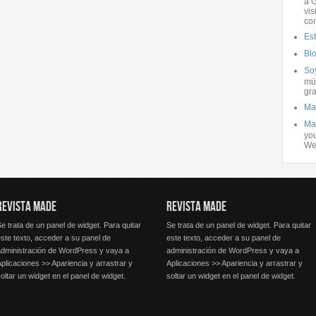
a G
vis
co
Es
Bl
Soy
mús
gra
Ma
Ma
you
We
REVISTA MADE
REVISTA MADE
e trata de un panel de widget. Para quitar
Se trata de un panel de widget. Para quitar
ste texto, acceder a su panel de
este texto, acceder a su panel de
administración de WordPress y vaya a
administración de WordPress y vaya a
plicaciones >> Apariencia y arrastrar y
Aplicaciones >> Apariencia y arrastrar y
oltar un widget en el panel de widget.
soltar un widget en el panel de widget.