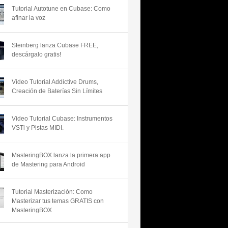
Tutorial Autotune en Cubase: Como
afinar la voz
Steinberg lanza Cubase FREE,
descárgalo gratis!
Video Tutorial Addictive Drums,
Creación de Baterías Sin Límites
Video Tutorial Cubase: Instrumentos
VSTi y Pistas MIDI.
MasteringBOX lanza la primera app
de Mastering para Android
Tutorial Masterización: Como
Masterizar tus temas GRATIS con
MasteringBOX