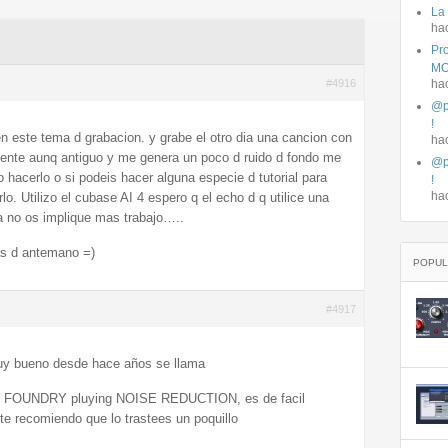
La
ha
Pro
MO
#4916
ha
@p
!
en este tema d grabacion. y grabe el otro dia una cancion con
ha
ente aunq antiguo y me genera un poco d ruido d fondo me
@p
 hacerlo o si podeis hacer alguna especie d tutorial para
!
ha
o. Utilizo el cubase AI 4 espero q el echo d q utilice una
a no os implique mas trabajo…..
as d antemano =)
POPUL
#4917
uy bueno desde hace años se llama
 FOUNDRY pluying NOISE REDUCTION, es de facil
e recomiendo que lo trastees un poquillo