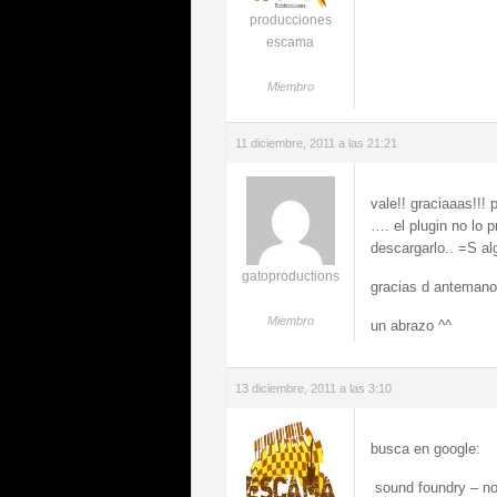
producciones
escama
Miembro
11 diciembre, 2011 a las 21:21
vale!! graciaaas!!!
…. el plugin no lo 
descargarlo.. =S a
gatoproductions
gracias d antemano
Miembro
un abrazo ^^
13 diciembre, 2011 a las 3:10
busca en google:
sound foundry – noi