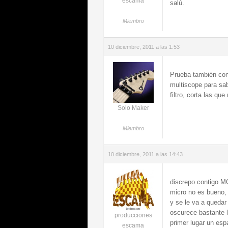
escama
salú.
Miembro
10 diciembre, 2011 a las 1:53
Prueba también con u
multiscope para sab
filtro, corta las qu
Solo Maker
Miembro
10 diciembre, 2011 a las 14:43
discrepo contigo MO
micro no es bueno, 
y se le va a quedar
oscurece bastante 
producciones
primer lugar un espa
escama