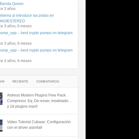
 Banda Queen
ce 3 años
blema al introducir las pistas en
NO/ESTEREO
ce 3 años, 6 meses
ump_upp – best crypto pumps on telegram
ce 3 años, 6 meses
ump_upp – best crypto pumps on telegram
ce 3 años, 6 meses
AR
RECIENTE
COMENTARIOS
Antress Modern Plugins Free Pack:
Compresor, Eq, De-esser, modelado…
y 18 plugins mas!!
Video Tutorial Cubase: Configuración
con el driver asio4all