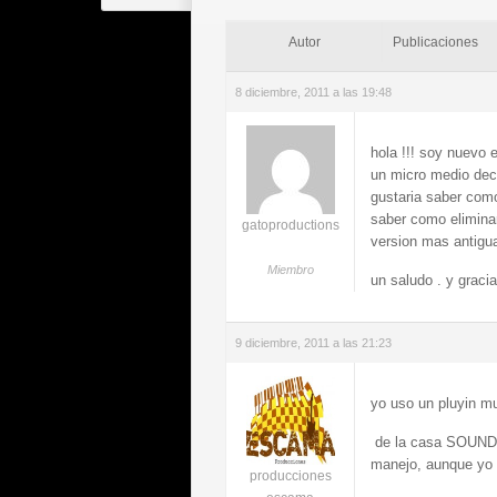
Autor
Publicaciones
8 diciembre, 2011 a las 19:48
hola !!! soy nuevo 
un micro medio dec
gustaria saber como
saber como eliminarl
gatoproductions
version mas antigu
Miembro
un saludo . y graci
9 diciembre, 2011 a las 21:23
yo uso un pluyin m
de la casa SOUND
manejo, aunque yo t
producciones