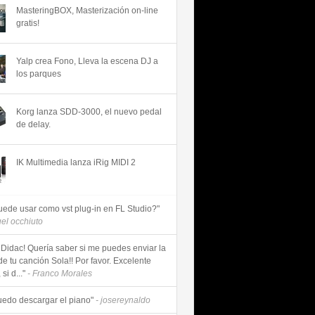
MasteringBOX, Masterización on-line
gratis!
Yalp crea Fono, Lleva la escena DJ a
los parques
Korg lanza SDD-3000, el nuevo pedal
de delay.
IK Multimedia lanza iRig MIDI 2
uede usar como vst plug-in en FL Studio?"
uel occhiuto
 Didac! Quería saber si me puedes enviar la
de tu canción Sola!! Por favor. Excelente
si d..."
- Franco Morales
uedo descargar el piano"
- josereynaldo