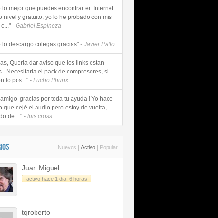
e lo mejor que puedes encontrar en Internet
o nivel y gratuito, yo lo he probado con mis
c..."
- Gabriel Espinoza
 lo descargo colegas gracias"
- Javier Pallo
as, Queria dar aviso que los links estan
s.. Necesitaria el pack de compresores, si
n lo pos..."
- Lucho Phunx
 amigo, gracias por toda tu ayuda ! Yo hace
o que dejé el audio pero estoy de vuelta,
do de ..."
- luis cross
IOS
|
|
Nuevos
Activo
Popular
Juan Miguel
activo hace 1 dia, 6 horas
tqroberto