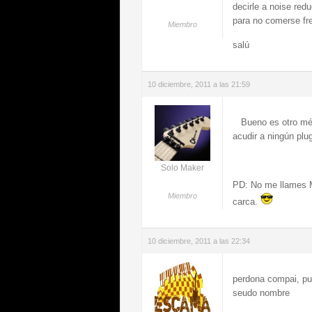
decirle a noise red
para no comerse fre
Miembro
salú
10 diciembre, 2011 a las 21:59
Bueno es otro méto
acudir a ningún plu
Solo Maker
PD: No me llames M
Miembro
carca.
10 diciembre, 2011 a las 22:34
perdona compai, pus
seudo nombre