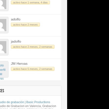
activo hace 1 semana, 4 dias
adolfo
activo hace 2 meses
jadolfo
activo hace 2 meses, 2 semanas
JM Hervas
activo hace 5 meses, 2 semanas
CES
udio de grabación | Basic Productions
tudio de Grabacion en Valencia, Grabacion