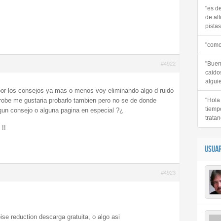
"es d
de alt
pistas 
"como
"Buen
#4922
caido
alguie
 por los consejos ya mas o menos voy eliminando algo d ruido
probe me gustaria probarlo tambien pero no se de donde
"Hola
tiemp
lgun consejo o alguna pagina en especial ?¿
tratan
 !!
USUAR
#4923
se reduction descarga gratuita, o algo asi