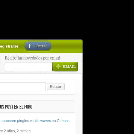
Entrar
egistrarse
Recibe las novedades por email
OS POST EN EL FORO
 aparecen plugins vst de waves en Cubase
ce 2 años, 2 meses