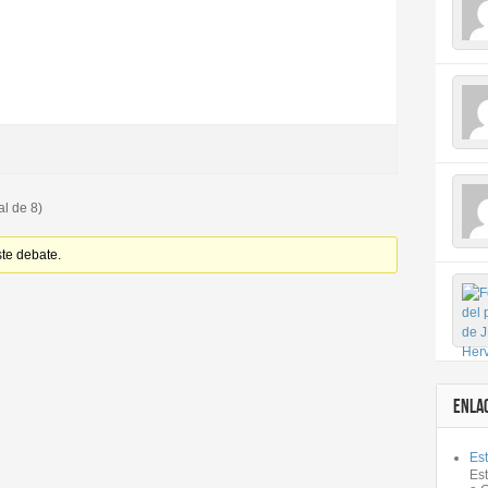
al de 8)
ste debate.
ENLA
Est
Es