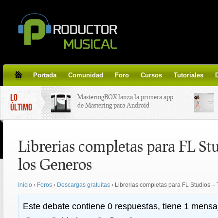
Portada
Comunidad
Foro
Cursos
Tutoriales
LO
MasteringBOX lanza la primera app
de Mastering para Android
ÚLTIMO
MasteringBOX, Masterización on-
Librerias completas para FL St
line gratis!
los Generos
Korg lanza SDD-3000, el nuevo
pedal de delay.
Inicio
›
Foros
›
Descargas gratuitas
›
Librerias completas para FL Studios –
Tutorial de CLA Effects, aprende a
Este debate contiene 0 respuestas, tiene 1 mensaj
aplicar efectos a tus voces.