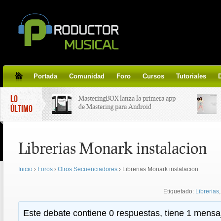
Portada
Comunidad
Foro
Cursos
Tutoriales
LO
MasteringBOX lanza la primera app
de Mastering para Android
ÚLTIMO
MasteringBOX, Masterización on-
Librerias Monark instalacion
line gratis!
Inicio
›
Foros
›
Otros Secuenciadores
›
Librerias Monark instalacion
Korg lanza SDD-3000, el nuevo
pedal de delay.
Etiquetado:
Librerias
Tutorial de CLA Effects, aprende a
Este debate contiene 0 respuestas, tiene 1 mensaj
aplicar efectos a tus voces.