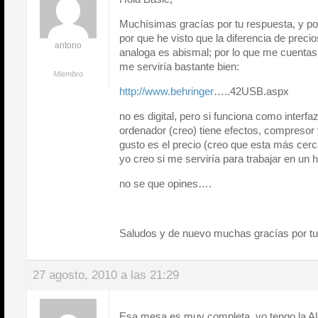
Muchísimas gracías por tu respuesta, y por
por que he visto que la diferencia de precio
antono
analoga es abismal; por lo que me cuenta
me serviría bastante bien:
Miembro
http://www.behringer
…..42USB.aspx
no es digital, pero si funciona como interfa
ordenador (creo) tiene efectos, compresor
gusto es el precio (creo que esta más cer
yo creo si me serviría para trabajar en u
no se que opines….
Saludos y de nuevo muchas gracías por 
27 agosto, 2010 a las 21:29
Esa mesa es muy completa, yo tengo la Ale