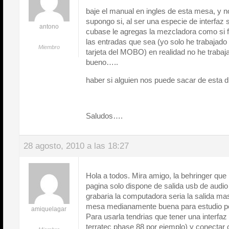
baje el manual en ingles de esta mesa, y n
supongo si, al ser una especie de interfaz
antono
cubase le agregas la mezcladora como si fu
las entradas que sea (yo solo he trabajado
Miembro
tarjeta del MOBO) en realidad no he trabaj
bueno…..
haber si alguien nos puede sacar de esta
Saludos….
28 agosto, 2010 a las 18:27
Hola a todos. Mira amigo, la behringer que
pagina solo dispone de salida usb de audio 
grabaria la computadora seria la salida m
mesa medianamente buena para estudio pe
amiquelagar
Para usarla tendrias que tener una interfaz
terratec phase 88 por ejemplo) y conectar c