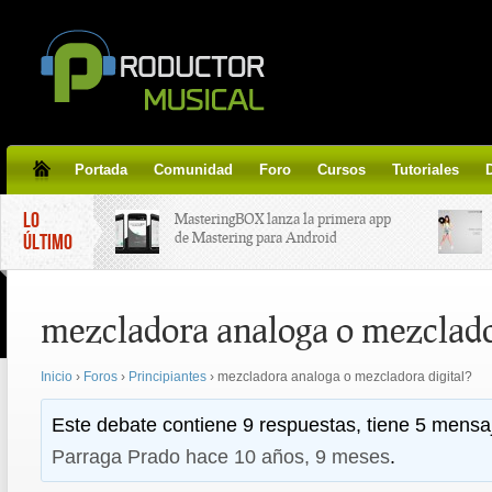
Portada
Comunidad
Foro
Cursos
Tutoriales
LO
MasteringBOX lanza la primera app
de Mastering para Android
ÚLTIMO
MasteringBOX, Masterización on-
mezcladora analoga o mezclado
line gratis!
Inicio
›
Foros
›
Principiantes
›
mezcladora analoga o mezcladora digital?
Korg lanza SDD-3000, el nuevo
pedal de delay.
Este debate contiene 9 respuestas, tiene 5 mensaj
Parraga Prado
hace 10 años, 9 meses
.
Tutorial de CLA Effects, aprende a
aplicar efectos a tus voces.