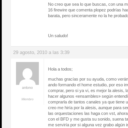
No creo que sea lo que buscas, con una me
16 firewire que comenta plopez podrías hac
barata, pero sinceramente no la he probad
Un saludo!
29 agosto, 2010 a las 3:39
Hola a todos;
muchas gracías por su ayuda, como verán 
ando formando el home estudio, por eso in
antono
comprar, pero si ya vi, es mejor la alesis, 
hacer algunos «ensambles» según entendí y
Miembro
comprarla de tantos canales ya que tiene u
creo me hiría por la alesis, aunque para ser 
las orquestaciones las haga con vst, aho
con el BFD y me gusta su sonido, suena tan
me serviría por si alguna vez grabo algún