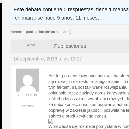
Este debate contiene 0 respuestas, tiene 1 mensaj
chimairanse
hace 9 años, 11 meses
.
Viendo 1 publicación (de un total de 1)
Publicaciones
Autor
14 septiembre, 2016 a las 13:27
Sektor przemysłowy obecnie ma charakte
się rozwoju i rozrostu, rola jego rośnie i to
tym faktem, są poszukiwane rozwiązania, 
osiąganie przez zakłady coraz korzystnie
chimairanse
jeśli chodzi o zakres wyrabiania różnych d
za sobą konieczność zastosowania automa
Miembro
poprawę w zakresie jakości i pozwala na 
zakresie produkcyjnego czasu.
Wprowadza się rozmaite pomyślane w no