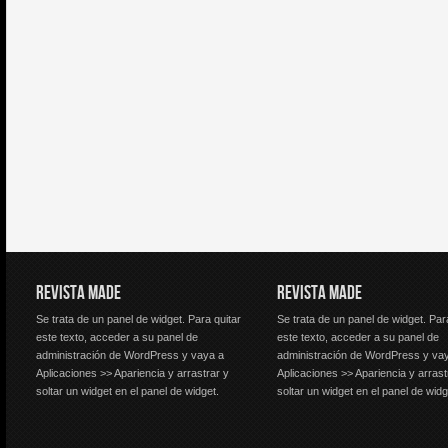
REVISTA MADE
REVISTA MADE
Se trata de un panel de widget. Para quitar
Se trata de un panel de widget. Par
este texto, acceder a su panel de
este texto, acceder a su panel de
administración de WordPress y vaya a
administración de WordPress y va
Aplicaciones >> Apariencia y arrastrar y
Aplicaciones >> Apariencia y arrast
soltar un widget en el panel de widget.
soltar un widget en el panel de widg