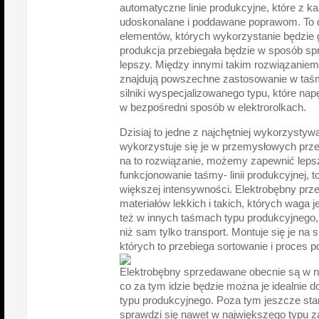
automatyczne linie produkcyjne, które z 
udoskonalane i poddawane poprawom. To da
elementów, których wykorzystanie będzie 
produkcja przebiegała będzie w sposób sp
lepszy. Między innymi takim rozwiązanie
znajdują powszechne zastosowanie w taś
silniki wyspecjalizowanego typu, które na
w bezpośredni sposób w elektrorolkach.
Dzisiaj to jedne z najchętniej wykorzysty
wykorzystuje się je w przemysłowych prze
na to rozwiązanie, możemy zapewnić lepsz
funkcjonowanie taśmy- linii produkcyjnej, t
większej intensywności. Elektrobębny prz
materiałów lekkich i takich, których waga j
też w innych taśmach typu produkcyjnego, 
niż sam tylko transport. Montuje się je na
których to przebiega sortowanie i proces 
Elektrobębny sprzedawane obecnie są w na
co za tym idzie będzie można je idealnie d
typu produkcyjnego. Poza tym jeszcze sta
sprawdzi się nawet w największego typu z