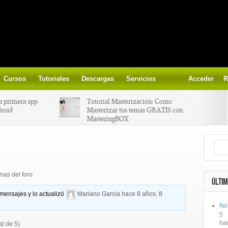
Cursos
Tutoriales
Descargas
Servicios
Acceder
R
a primera app
Tutorial Masterización: Como
droid
Masterizar tus temas GRATIS con
MasteringBOX
ización on-
Yalp crea Fono, Lleva la escena DJ a
los parques
mas del foro
 el nuevo
IK Multimedia lanza iRig MIDI 2
ÚLTIM
 mensajes y lo actualizó
Mariano Garcia
hace 8 años, 8
No
ts, aprende a
Ototo, crea musica con tu objeto
5
oces.
favorito!
ha
al de 5)