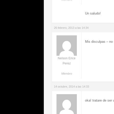
Un saludo!
26 febrero, 2013 a las 14:34
Mis disculpas – no 
Nelson Erice
Perez
Miembro
14 octubre, 2014 a las 14:33
oka! tratare de ser