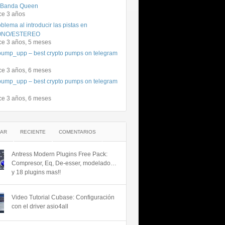
 Banda Queen
ce 3 años
blema al introducir las pistas en
NO/ESTEREO
ce 3 años, 5 meses
ump_upp – best crypto pumps on telegram
ce 3 años, 6 meses
ump_upp – best crypto pumps on telegram
ce 3 años, 6 meses
AR
RECIENTE
COMENTARIOS
Antress Modern Plugins Free Pack:
Compresor, Eq, De-esser, modelado…
y 18 plugins mas!!
Video Tutorial Cubase: Configuración
con el driver asio4all