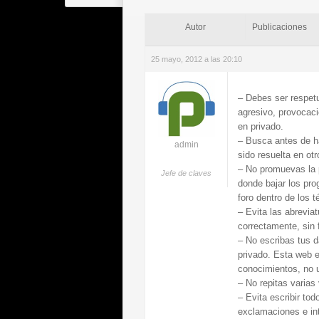
Autor
Publicaciones
25 mayo, 2012 a las 20:10
– Debes ser respetu
agresivo, provocac
en privado.
– Busca antes de h
admin
sido resuelta en otro
– No promuevas la p
Jefe de claves
donde bajar los pro
foro dentro de los t
– Evita las abrevia
correctamente, sin 
– No escribas tus 
privado. Esta web 
conocimientos, no u
– No repitas varias
– Evita escribir to
exclamaciones e int