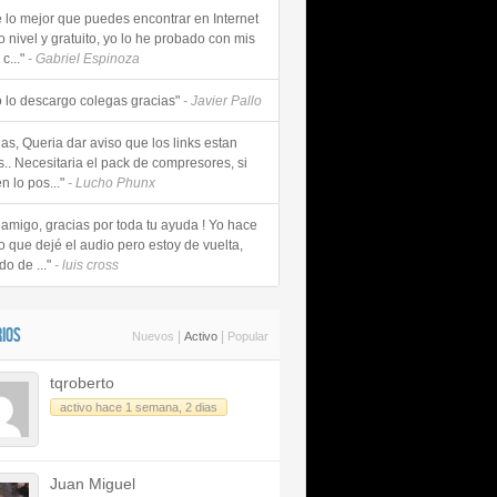
e lo mejor que puedes encontrar en Internet
o nivel y gratuito, yo lo he probado con mis
c..."
- Gabriel Espinoza
 lo descargo colegas gracias"
- Javier Pallo
as, Queria dar aviso que los links estan
s.. Necesitaria el pack de compresores, si
n lo pos..."
- Lucho Phunx
 amigo, gracias por toda tu ayuda ! Yo hace
o que dejé el audio pero estoy de vuelta,
do de ..."
- luis cross
IOS
|
|
Nuevos
Activo
Popular
tqroberto
activo hace 1 semana, 2 dias
Juan Miguel