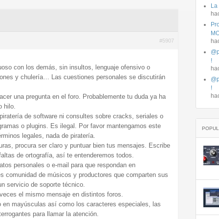
La
ha
Pro
MO
#5907
ha
@p
!
oso con los demás, sin insultos, lenguaje ofensivo o
ha
iones y chulería… Las cuestiones personales se discutirán
@p
!
ha
acer una pregunta en el foro. Probablemente tu duda ya ha
 hilo.
iratería de software ni consultes sobre cracks, seriales o
gramas o plugins. Es ilegal. Por favor mantengamos este
POPUL
érminos legales, nada de piratería.
turas, procura ser claro y puntuar bien tus mensajes. Escribe
faltas de ortografía, así te entenderemos todos.
datos personales o e-mail para que respondan en
es comunidad de músicos y productores que comparten sus
n servicio de soporte técnico.
 veces el mismo mensaje en distintos foros.
do en mayúsculas así como los caracteres especiales, las
errogantes para llamar la atención.