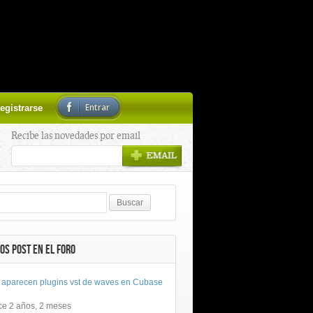
Entrar
egistrarse
Recibe las novedades por email
OS POST EN EL FORO
 aparecen plugins vst de waves en Cubase
ce 2 años, 2 meses