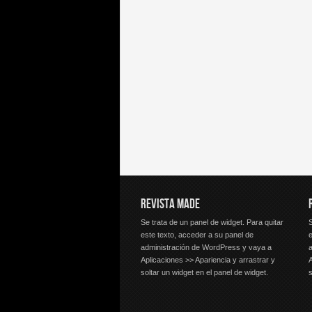
REVISTA MADE
Se trata de un panel de widget. Para quitar
S
este texto, acceder a su panel de
e
administración de WordPress y vaya a
Aplicaciones >> Apariencia y arrastrar y
A
soltar un widget en el panel de widget.
s