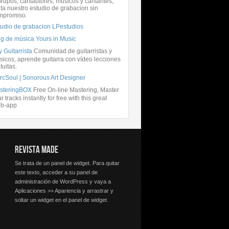
rupos, cantautores, músicos y cantantes,
ita nuestro estudio de grabacion sin
mpromiso.
tudio de grabacion LPestudios
og de música Yours in Music
 Guitarrista
Comunidad de guitarristas y
icos, aprende guitarra con vídeo lecciones
tuitas.
rcSoul | Sonorous Art Designer
steringBOX
Free On-line Mastering, Master
r tracks instantly for free with this great
b-app
REVISTA MADE
Se trata de un panel de widget. Para quitar
este texto, acceder a su panel de
administración de WordPress y vaya a
Aplicaciones >> Apariencia y arrastrar y
soltar un widget en el panel de widget.