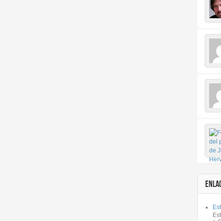
ENLA
Est
Es