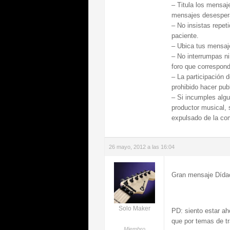
– Titula los mensaj
mensajes desespera
– No insistas repet
paciente.
– Ubica tus mensaje
– No interrumpas ni
foro que correspond
– La participación 
prohibido hacer pub
– Si incumples algu
productor musical, 
expulsado de la co
26 mayo, 2012 a las 16:04
Gran mensaje Dídac
Solo Maker
PD: siento estar a
que por temas de t
Miembro