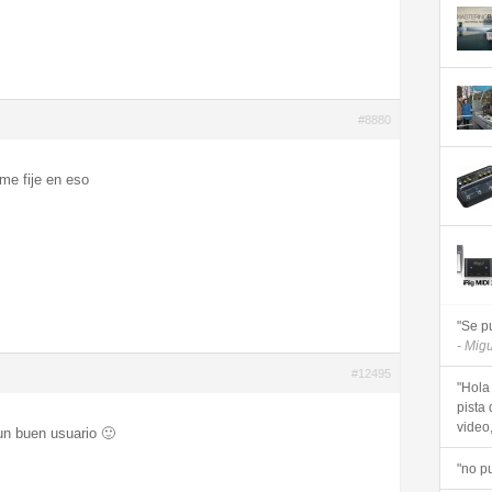
#8880
me fije en eso
"Se p
- Mig
#12495
"Hola
pista 
video, 
 un buen usuario 🙂
"no p