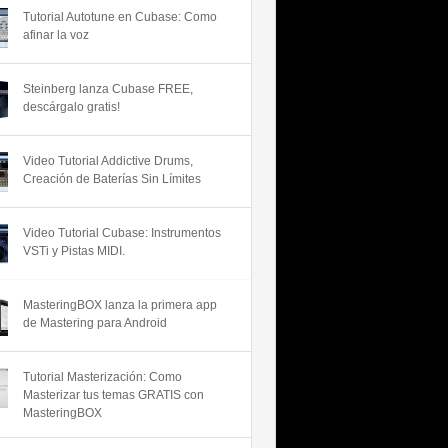
Tutorial Autotune en Cubase: Como
afinar la voz
Steinberg lanza Cubase FREE,
descárgalo gratis!
Video Tutorial Addictive Drums,
Creación de Baterías Sin Límites
Video Tutorial Cubase: Instrumentos
VSTi y Pistas MIDI.
MasteringBOX lanza la primera app
de Mastering para Android
Tutorial Masterización: Como
Masterizar tus temas GRATIS con
MasteringBOX