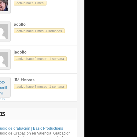
activo hace 1 mes
adolfo
activo hace 1 mes, 4 semanas
jadolfo
activo hace 2 meses, 1 semana
JM Hervas
activo hace 5 meses, 1 semana
CES
udio de grabación | Basic Productions
tudio de Grabacion en Valencia, Grabacion