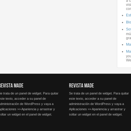
a G
vis
co
Es
Bl
Soy
mús
gra
Ma
Ma
you
We
REVISTA MADE
REVISTA MADE
e trata de un panel de widget. Para quitar
Se trata de un panel de widget. Para quitar
ste texto, acceder a su panel de
este texto, acceder a su panel de
administración de WordPress y vaya a
administración de WordPress y vaya a
plicaciones >> Apariencia y arrastrar y
Aplicaciones >> Apariencia y arrastrar y
oltar un widget en el panel de widget.
soltar un widget en el panel de widget.