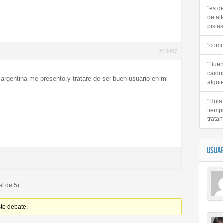
"es d
de alt
pistas 
"como
#13497
"Buen
caido
argentina me presento.y tratare de ser buen usuario en mi
alguie
"Hola
tiemp
tratan
USUAR
al de 5)
ste debate.