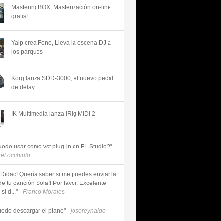
MasteringBOX, Masterización on-line
gratis!
Yalp crea Fono, Lleva la escena DJ a
los parques
Korg lanza SDD-3000, el nuevo pedal
de delay.
IK Multimedia lanza iRig MIDI 2
uede usar como vst plug-in en FL Studio?"
uel occhiuto
 Didac! Quería saber si me puedes enviar la
de tu canción Sola!! Por favor. Excelente
si d..."
- Franco Morales
uedo descargar el piano"
- josereynaldo