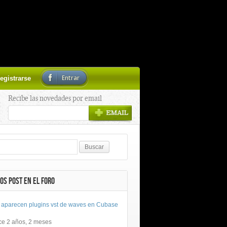
Entrar
egistrarse
Recibe las novedades por email
OS POST EN EL FORO
 aparecen plugins vst de waves en Cubase
ce 2 años, 2 meses