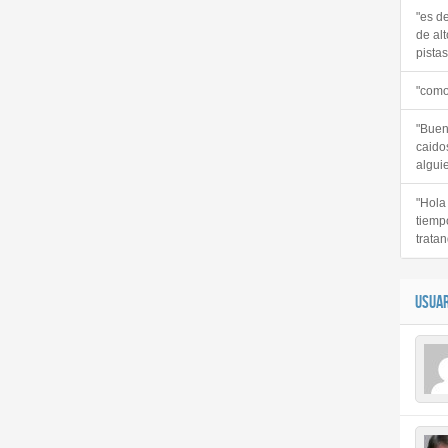
"es d
de alt
pistas 
"como
"Buen
caido
alguie
"Hola
tiemp
tratan
USUAR