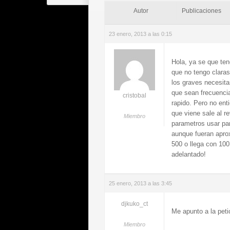
Autor
Publicaciones
23 enero, 2013 a las 0:15
Hola, ya se que ten
que no tengo claras
los graves necesit
que sean frecuenci
cristobal
rapido. Pero no ent
que viene sale al r
Miembro
parametros usar pa
aunque fueran apro
500 o llega con 10
adelantado!
25 enero, 2013 a las 3:45
djkuko_ct
Me apunto a la peti
Miembro