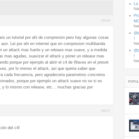
La
ha
Pro
#8598
MO
ha
@p
eis un tutorial por ahi de compresion pero hay algunas cosas
!
 aun. Lei por ahi en internet que en compresion multibanda
ha
an un attack mas fuerte y un release mas suave, y a medida
@p
as mas agudas, suavizar el attack y poner un release mas
!
ha
iendo porque por ejemplo al abrir el c4 de Waves en el preset
eves, por lo menos el attack, asi que queria saber que
ra cada frecuencia, pero agradeceria parametros concretos
ximados, porque por ejemplo un attack suave no se si es
POPUL
0, y lo mismo con release, etc… muchas gracias por
#8617
ción del c4!