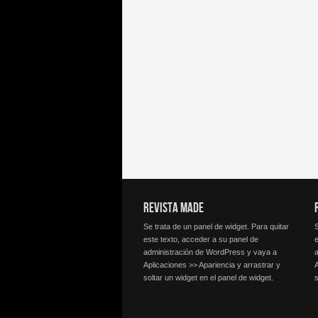
REVISTA MADE
Se trata de un panel de widget. Para quitar
S
este texto, acceder a su panel de
e
administración de WordPress y vaya a
Aplicaciones >> Apariencia y arrastrar y
A
soltar un widget en el panel de widget.
s