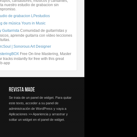
rupos, cantautores, músicos y cantantes,
ita nuestro estudio de grabacion sin
mpromiso.
tudio de grabacion LPestudios
og de música Yours in Music
 Guitarrista
Comunidad de guitarristas y
icos, aprende guitarra con vídeo lecciones
tuitas.
rcSoul | Sonorous Art Designer
steringBOX
Free On-line Mastering, Master
r tracks instantly for free with this great
b-app
REVISTA MADE
Se trata de un panel de widget. Para quitar
este texto, acceder a su panel de
administración de WordPress y vaya a
Aplicaciones >> Apariencia y arrastrar y
soltar un widget en el panel de widget.