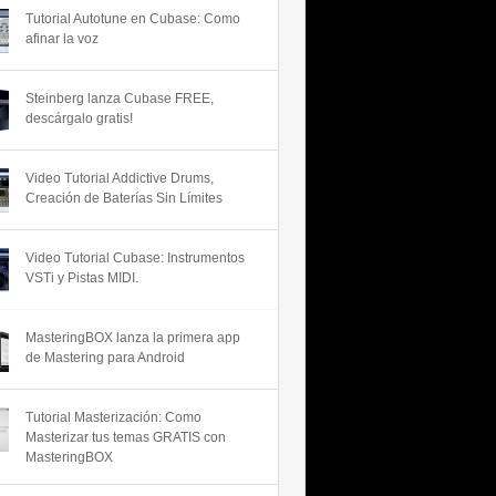
Tutorial Autotune en Cubase: Como
afinar la voz
Steinberg lanza Cubase FREE,
descárgalo gratis!
Video Tutorial Addictive Drums,
Creación de Baterías Sin Límites
Video Tutorial Cubase: Instrumentos
VSTi y Pistas MIDI.
MasteringBOX lanza la primera app
de Mastering para Android
Tutorial Masterización: Como
Masterizar tus temas GRATIS con
MasteringBOX