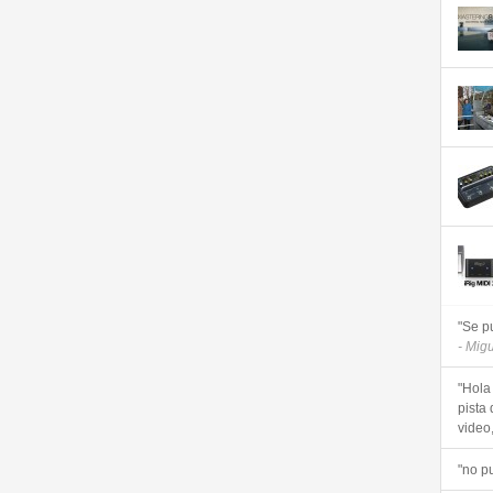
"Se p
- Mig
"Hola
pista 
video, 
"no p