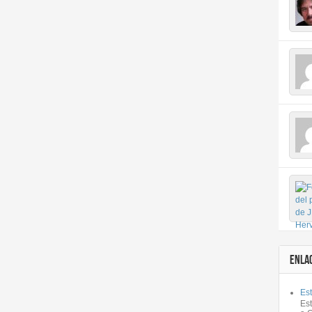
ENLA
Est
Es