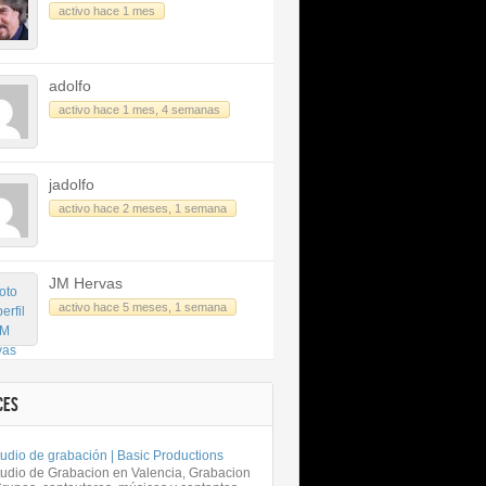
activo hace 1 mes
adolfo
activo hace 1 mes, 4 semanas
jadolfo
activo hace 2 meses, 1 semana
JM Hervas
activo hace 5 meses, 1 semana
CES
udio de grabación | Basic Productions
tudio de Grabacion en Valencia, Grabacion