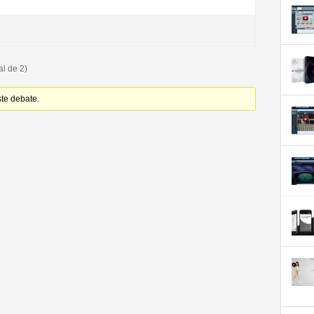
al de 2)
ste debate.