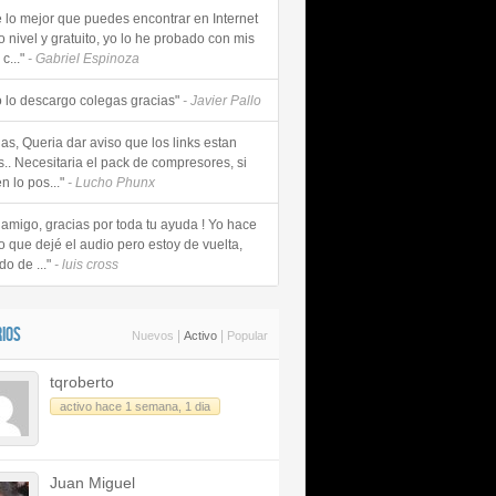
e lo mejor que puedes encontrar en Internet
o nivel y gratuito, yo lo he probado con mis
c..."
- Gabriel Espinoza
 lo descargo colegas gracias"
- Javier Pallo
as, Queria dar aviso que los links estan
s.. Necesitaria el pack de compresores, si
n lo pos..."
- Lucho Phunx
 amigo, gracias por toda tu ayuda ! Yo hace
o que dejé el audio pero estoy de vuelta,
do de ..."
- luis cross
IOS
|
|
Nuevos
Activo
Popular
tqroberto
activo hace 1 semana, 1 dia
Juan Miguel