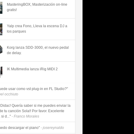
MasteringBOX, Masterización on-line
gratis!
Yalp crea Fono, Lleva la escena DJ a
los parques
Korg lanza SDD-3000, el nuevo pedal
de delay.
IK Multimedia lanza iRig MIDI 2
uede usar como vst plug-in en FL Studio?"
uel occhiuto
 Didac! Quería saber si me puedes enviar la
de tu canción Sola!! Por favor. Excelente
si d..."
- Franco Morales
uedo descargar el piano"
- josereynaldo