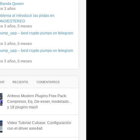
 Banda Queen
ce 3 años
blema al introducir las pistas en
NO/ESTEREO
ce 3 años, 5 meses
ump_upp – best crypto pumps on telegram
ce 3 años, 6 meses
ump_upp – best crypto pumps on telegram
ce 3 años, 6 meses
AR
RECIENTE
COMENTARIOS
Antress Modern Plugins Free Pack:
Compresor, Eq, De-esser, modelado…
y 18 plugins mas!!
Video Tutorial Cubase: Configuración
con el driver asio4all