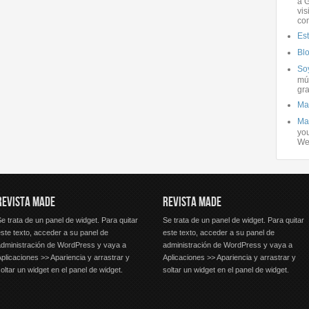
a G
vis
co
Es
Bl
Soy
mús
gra
Ma
Ma
you
We
REVISTA MADE
REVISTA MADE
e trata de un panel de widget. Para quitar
Se trata de un panel de widget. Para quitar
ste texto, acceder a su panel de
este texto, acceder a su panel de
administración de WordPress y vaya a
administración de WordPress y vaya a
plicaciones >> Apariencia y arrastrar y
Aplicaciones >> Apariencia y arrastrar y
oltar un widget en el panel de widget.
soltar un widget en el panel de widget.