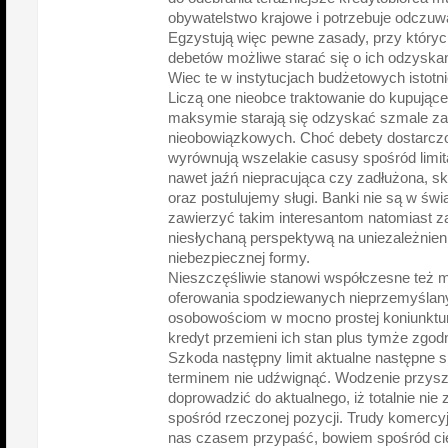
obywatelstwo krajowe i potrzebuje odczuwa
Egzystują więc pewne zasady, przy który
debetów możliwe starać się o ich odzyska
Wiec te w instytucjach budżetowych istotni
Liczą one nieobce traktowanie do kupujące
maksymie starają się odzyskać szmale z
nieobowiązkowych. Choć debety dostarc
wyrównują wszelakie casusy spośród limi
nawet jaźń niepracująca czy zadłużona, sko
oraz postulujemy sługi. Banki nie są w św
zawierzyć takim interesantom natomiast 
niesłychaną perspektywą na uniezależnien
niebezpiecznej formy.
Nieszczęśliwie stanowi współczesne też m
oferowania spodziewanych nieprzemyślan
osobowościom w mocno prostej koniunktur, 
kredyt przemieni ich stan plus tymże zgod
Szkoda następny limit aktualne następne s
terminem nie udźwignąć. Wodzenie przys
doprowadzić do aktualnego, iż totalnie ni
spośród rzeczonej pozycji. Trudy komercy
nas czasem przypaść, bowiem spośród ci