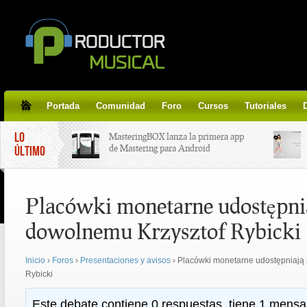
Portada
Comunidad
Foro
Cursos
Tutoriales
LO
MasteringBOX lanza la primera app
de Mastering para Android
ÚLTIMO
MasteringBOX, Masterización on-
Placówki monetarne udostępnia
line gratis!
dowolnemu Krzysztof Rybicki
Korg lanza SDD-3000, el nuevo
pedal de delay.
Inicio
›
Foros
›
Presentaciones y avisos
›
Placówki monetarne udostępniają 
Rybicki
Tutorial de CLA Effects, aprende a
aplicar efectos a tus voces.
Este debate contiene 0 respuestas, tiene 1 mensaj