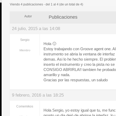
Viendo 4 publicaciones - del 1 al 4 (de un total de 4)
Publicaciones
Autor
24 julio, 2015 a las 14:08
Sergio
Hola 🙂
Estoy trabajando con Groove agent one. Al 
Miembro
instrumento se abria la ventana de interfaz
demas. Asi lo he hecho siempre. El probl
inserto el instrumento y creo la pista no se
CONSIGO ABRIRLA!! tambien he probado cl
amarillo y nada.
Gracias por las respuestas, un saludo
9 febrero, 2016 a las 18:25
Comemikos
Hola Sergio, yo estoy igual que tu, me fun
pronto un dia dejó de abrirse la interfaz, l