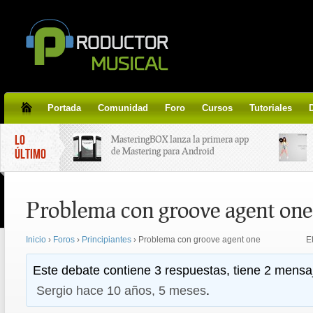
Portada
Comunidad
Foro
Cursos
Tutoriales
LO
MasteringBOX lanza la primera app
de Mastering para Android
ÚLTIMO
MasteringBOX, Masterización on-
Problema con groove agent one
line gratis!
Inicio
›
Foros
›
Principiantes
›
Problema con groove agent one
E
Korg lanza SDD-3000, el nuevo
pedal de delay.
Este debate contiene 3 respuestas, tiene 2 mensaj
Sergio
hace 10 años, 5 meses
.
Tutorial de CLA Effects, aprende a
aplicar efectos a tus voces.