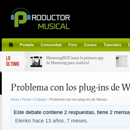
Portada
Comunidad
Foro
Cursos
Tutoriales
LO
MasteringBOX lanza la primera app
de Mastering para Android
ÚLTIMO
MasteringBOX, Masterización on-
Problema con los plug-ins de 
line gratis!
Inicio
›
Foros
›
Cubase
›
Problema con los plug-ins de Waves
Korg lanza SDD-3000, el nuevo
pedal de delay.
Este debate contiene 2 respuestas, tiene 2 mensaj
Elenko
hace 13 años, 7 meses
.
Tutorial de CLA Effects, aprende a
aplicar efectos a tus voces.