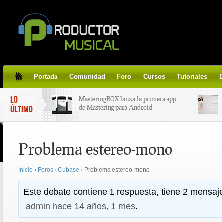
Portada
Comunidad
Foro
Cursos
Tutoriales
LO
MasteringBOX lanza la primera app
de Mastering para Android
ÚLTIMO
MasteringBOX, Masterización on-
Problema estereo-mono
line gratis!
Inicio
›
Foros
›
Cubase
›
Problema estereo-mono
Korg lanza SDD-3000, el nuevo
pedal de delay.
Este debate contiene 1 respuesta, tiene 2 mensaje
admin
hace 14 años, 1 mes
.
Tutorial de CLA Effects, aprende a
aplicar efectos a tus voces.