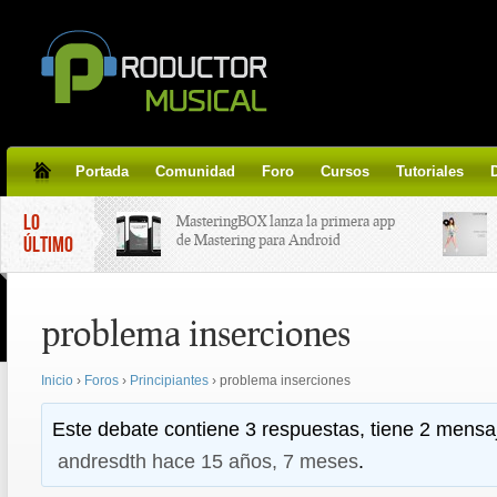
Portada
Comunidad
Foro
Cursos
Tutoriales
LO
MasteringBOX lanza la primera app
de Mastering para Android
ÚLTIMO
MasteringBOX, Masterización on-
problema inserciones
line gratis!
Inicio
›
Foros
›
Principiantes
›
problema inserciones
Korg lanza SDD-3000, el nuevo
pedal de delay.
Este debate contiene 3 respuestas, tiene 2 mensaj
andresdth
hace 15 años, 7 meses
.
Tutorial de CLA Effects, aprende a
aplicar efectos a tus voces.