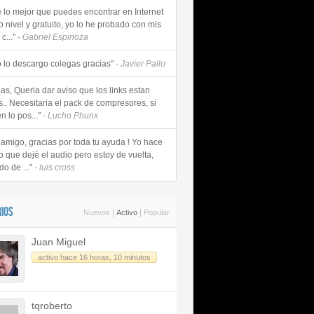
e lo mejor que puedes encontrar en Internet
o nivel y gratuito, yo lo he probado con mis
c..."
- Gabriel Espinoza
 lo descargo colegas gracias"
- Javier Pallo
as, Queria dar aviso que los links estan
s.. Necesitaria el pack de compresores, si
n lo pos..."
- Lucho Phunx
 amigo, gracias por toda tu ayuda ! Yo hace
o que dejé el audio pero estoy de vuelta,
do de ..."
- luis cross
IOS
|
|
Nuevos
Activo
Popular
Juan Miguel
activo hace 16 horas, 10 minutos
tqroberto