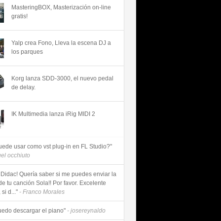
MasteringBOX, Masterización on-line
gratis!
Yalp crea Fono, Lleva la escena DJ a
los parques
Korg lanza SDD-3000, el nuevo pedal
de delay.
IK Multimedia lanza iRig MIDI 2
uede usar como vst plug-in en FL Studio?"
uel occhiuto
 Didac! Quería saber si me puedes enviar la
de tu canción Sola!! Por favor. Excelente
si d..."
- Franco Morales
uedo descargar el piano"
- josereynaldo