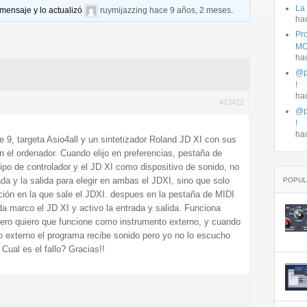
La
 mensaje y lo actualizó
ruymijazzing
hace 9 años, 2 meses
.
ha
Pro
MO
ha
@p
!
ha
#13422
@p
!
ha
ve 9, targeta Asio4all y un sintetizador Roland JD XI con sus
en el ordenador. Cuando elijo en preferencias, pestaña de
po de controlador y el JD XI como dispositivo de sonido, no
da y la salida para elegir en ambas el JDXI, sino que solo
POPUL
ión en la que sale el JDXI. despues en la pestaña de MIDI
ida marco el JD XI y activo la entrada y salida. Funciona
pero quiero que funcione como instrumento externo, y cuando
o externo el programa recibe sonido pero yo no lo escucho
Cual es el fallo? Gracias!!