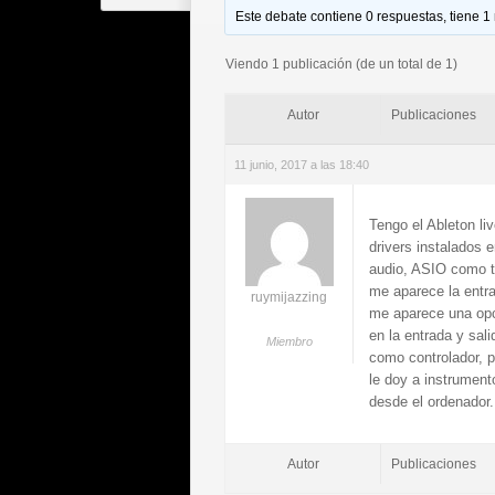
Este debate contiene 0 respuestas, tiene 1
Viendo 1 publicación (de un total de 1)
Autor
Publicaciones
11 junio, 2017 a las 18:40
Tengo el Ableton li
drivers instalados 
audio, ASIO como ti
me aparece la entra
ruymijazzing
me aparece una opc
en la entrada y sal
Miembro
como controlador, 
le doy a instrument
desde el ordenador. 
Autor
Publicaciones