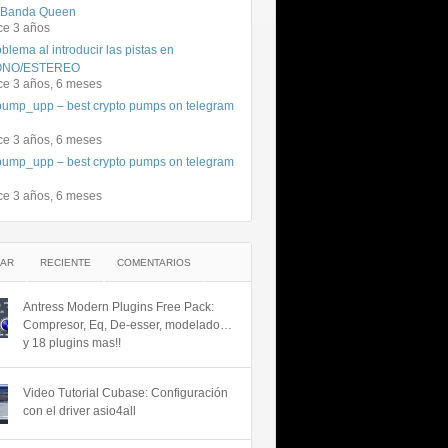
 Banda Queen
ce 3 años
blema al introducir las pistas en
NO/ESTEREO
ce 3 años, 6 meses
ump_upp – best crypto pumps on telegram
ce 3 años, 6 meses
ump_upp – best crypto pumps on telegram
ce 3 años, 6 meses
AR
RECIENTE
COMENTARIOS
Antress Modern Plugins Free Pack:
Compresor, Eq, De-esser, modelado…
y 18 plugins mas!!
Video Tutorial Cubase: Configuración
con el driver asio4all