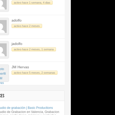
activo hace 1 semana, 4 dias
adolfo
activo hace 2 meses
jadolfo
activo hace 2 meses, 1 semana
JM Hervas
activo hace 5 meses, 2 semanas
CES
udio de grabación | Basic Productions
tudio de Grabacion en Valencia, Grabacion