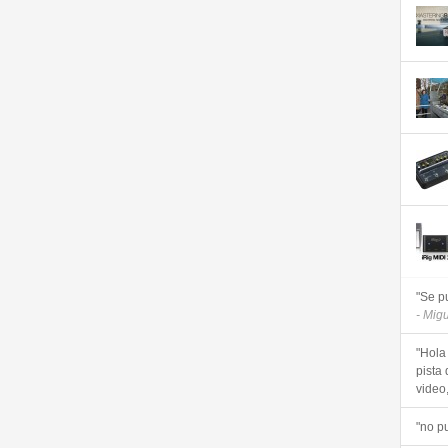
"Se p
- Mig
"Hola
pista 
video, 
"no p