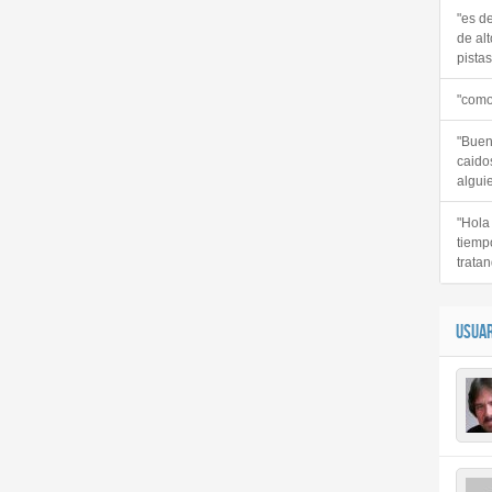
"es d
de alt
pistas 
"como
"Buen
caido
alguie
"Hola
tiemp
tratan
USUAR