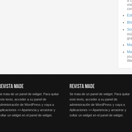
a G
vis
co
Es
Bl
Soy
mús
gra
Ma
Ma
you
We
REVISTA MADE
REVISTA MADE
e trata de un panel de widget. Para quitar
Se trata de un panel de widget. Para quitar
ste texto, acceder a su panel de
este texto, acceder a su panel de
administración de WordPress y vaya a
administración de WordPress y vaya a
plicaciones >> Apariencia y arrastrar y
Aplicaciones >> Apariencia y arrastrar y
oltar un widget en el panel de widget.
soltar un widget en el panel de widget.