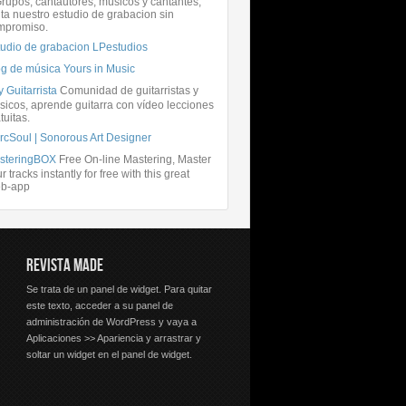
rupos, cantautores, músicos y cantantes,
ita nuestro estudio de grabacion sin
mpromiso.
tudio de grabacion LPestudios
og de música Yours in Music
 Guitarrista
Comunidad de guitarristas y
icos, aprende guitarra con vídeo lecciones
tuitas.
rcSoul | Sonorous Art Designer
steringBOX
Free On-line Mastering, Master
r tracks instantly for free with this great
b-app
REVISTA MADE
Se trata de un panel de widget. Para quitar
este texto, acceder a su panel de
administración de WordPress y vaya a
Aplicaciones >> Apariencia y arrastrar y
soltar un widget en el panel de widget.