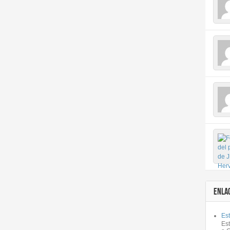
ENLA
Est
Es