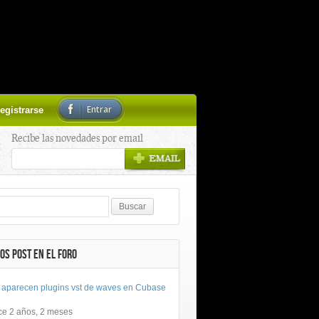
Entrar
egistrarse
Recibe las novedades por email
OS POST EN EL FORO
 aparecen plugins vst de waves en Cubase
ce 2 años, 2 meses