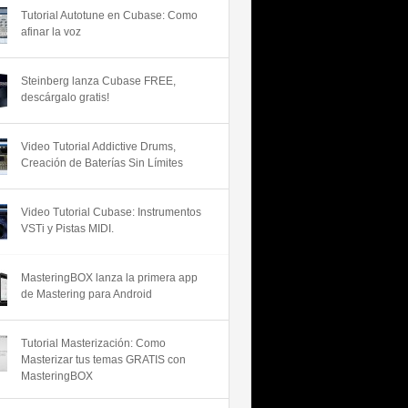
Tutorial Autotune en Cubase: Como
afinar la voz
Steinberg lanza Cubase FREE,
descárgalo gratis!
Video Tutorial Addictive Drums,
Creación de Baterías Sin Límites
Video Tutorial Cubase: Instrumentos
VSTi y Pistas MIDI.
MasteringBOX lanza la primera app
de Mastering para Android
Tutorial Masterización: Como
Masterizar tus temas GRATIS con
MasteringBOX