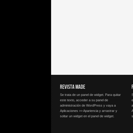
REVISTA MADE
Se trata de un panel de widget. Para quitar
S
este texto, acceder a su panel de
e
administración de WordPress y vaya a
Aplicaciones >> Apariencia y arrastrar y
A
soltar un widget en el panel de widget.
s