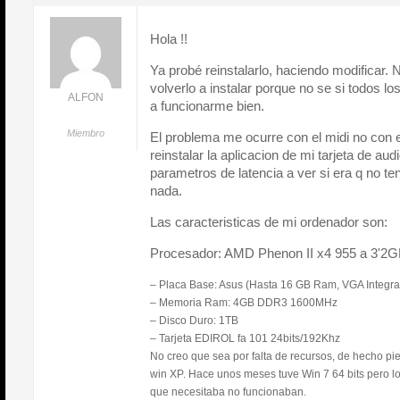
Hola !!
Ya probé reinstalarlo, haciendo modificar. 
volverlo a instalar porque no se si todos l
ALFON
a funcionarme bien.
Miembro
El problema me ocurre con el midi no con e
reinstalar la aplicacion de mi tarjeta de au
parametros de latencia a ver si era q no te
nada.
Las caracteristicas de mi ordenador son:
Procesador: AMD Phenon II x4 955 a 3'2
– Placa Base: Asus (Hasta 16 GB Ram, VGA Integra
– Memoria Ram: 4GB DDR3 1600MHz
– Disco Duro: 1TB
– Tarjeta EDIROL fa 101 24bits/192Khz
No creo que sea por falta de recursos, de hecho pie
win XP. Hace unos meses tuve Win 7 64 bits pero lo
que necesitaba no funcionaban.