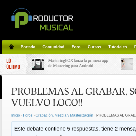
Portada
Comunidad
Foro
Cursos
Tutoriales
LO
MasteringBOX lanza la primera app
de Mastering para Android
ÚLTIMO
MasteringBOX, Masterización on-
PROBLEMAS AL GRABAR, S
line gratis!
VUELVO LOCO!!
Korg lanza SDD-3000, el nuevo
pedal de delay.
Inicio
›
Foros
›
Grabación, Mezcla y Masterización
›
PROBLEMAS AL GRABA
Tutorial de CLA Effects, aprende a
Este debate contiene 5 respuestas, tiene 2 mensaj
aplicar efectos a tus voces.