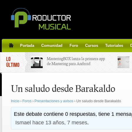
Portada
Comunidad
Foro
Cursos
Tutoriales
LO
MasteringBOX lanza la primera app
de Mastering para Android
ÚLTIMO
MasteringBOX, Masterización on-
Un saludo desde Barakaldo
line gratis!
Inicio
›
Foros
›
Presentaciones y avisos
›
Un saludo desde Barakaldo
Korg lanza SDD-3000, el nuevo
pedal de delay.
Este debate contiene 0 respuestas, tiene 1 mensaj
Ismael
hace 13 años, 7 meses
.
Tutorial de CLA Effects, aprende a
aplicar efectos a tus voces.