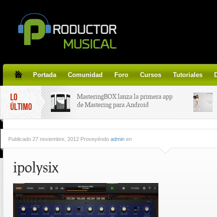
Portada
Comunidad
Foro
Cursos
Tutoriales
LO
MasteringBOX lanza la primera app
de Mastering para Android
ÚLTIMO
MasteringBOX, Masterización on-
Publicado
27 noviembre, 2012 Proveyéndo
admin
en
line gratis!
ipolysix
Korg lanza SDD-3000, el nuevo
pedal de delay.
Tutorial de CLA Effects, aprende a
aplicar efectos a tus voces.