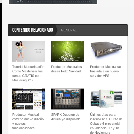
CONTENIDO RELACIONADO
GENERAL
Tutorial Masterización:
Productor Musical os
Productor Musical se
Como Masterizar tus
desea Feliz Navidad!
traslada a un nuevo
temas GRATIS con
servidor VPS
MasteringBOX
Productor Musical
SPARK Dubstep de
Últimos días para
estrena nuevo diseño
Arturia ya disponible.
inscribirse el Curso de
y nuevas
Cubase 6 presencial
funcionalidades!
en Valencia, 17 y 18
de Noviembre.