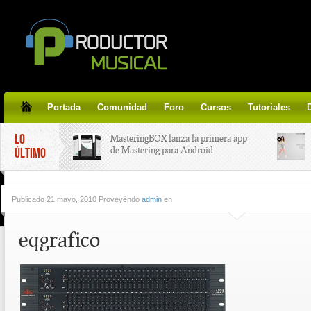
Portada
Comunidad
Foro
Cursos
Tutoriales
LO
MasteringBOX lanza la primera app
de Mastering para Android
ÚLTIMO
MasteringBOX, Masterización on-
Publicado
21 mayo, 2010 Proveyéndo
admin
en
line gratis!
eqgrafico
Korg lanza SDD-3000, el nuevo
pedal de delay.
Tutorial de CLA Effects, aprende a
aplicar efectos a tus voces.