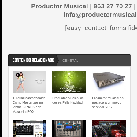
Productor Musical |
963 27 70 27 
info@productormusical
[easy_contact_forms fid
CONTENIDO RELACIONADO
GENERAL
Tutorial Masterización:
Productor Musical os
Productor Musical se
Como Masterizar tus
desea Feliz Navidad!
traslada a un nuevo
temas GRATIS con
servidor VPS
MasteringBOX