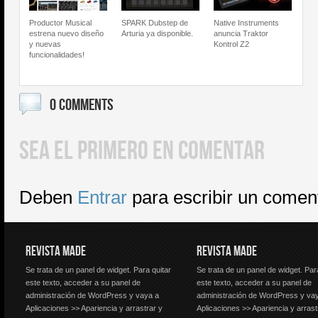
Productor Musical
SPARK Dubstep de
Native Instruments
estrena nuevo diseño
Arturia ya disponible.
anuncia Traktor
y nuevas
Kontrol Z2
funcionalidades!
0 COMMENTS
SEA EL PRIMERO EN COMENTAR
Deben
Entrar
para escribir un comen
REVISTA MADE
REVISTA MADE
Se trata de un panel de widget. Para quitar
Se trata de un panel de widget. Par
este texto, acceder a su panel de
este texto, acceder a su panel de
administración de WordPress y vaya a
administración de WordPress y va
Aplicaciones >> Apariencia y arrastrar y
Aplicaciones >> Apariencia y arrast