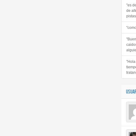
"es d
de alt
pistas 
"como
"Buen
caido
alguie
"Hola
tiemp
tratan
USUAR