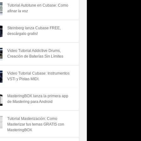
Tutorial Autotune en Cubase: Como
afinar la voz
Steinberg lanza Cubase FREE,
descárgalo gratis!
Video Tutorial Addictive Drums,
Creación de Baterías Sin Límites
Video Tutorial Cubase: Instrumentos
VSTi y Pistas MIDI.
MasteringBOX lanza la primera app
de Mastering para Android
Tutorial Masterización: Como
Masterizar tus temas GRATIS con
MasteringBOX