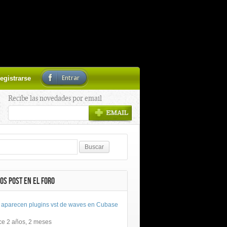
Entrar
egistrarse
Recibe las novedades por email
OS POST EN EL FORO
 aparecen plugins vst de waves en Cubase
ce 2 años, 2 meses