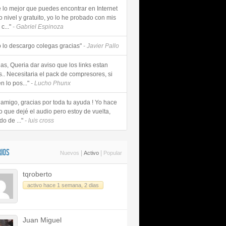
e lo mejor que puedes encontrar en Internet
o nivel y gratuito, yo lo he probado con mis
c..."
- Gabriel Espinoza
 lo descargo colegas gracias"
- Javier Pallo
as, Queria dar aviso que los links estan
s.. Necesitaria el pack de compresores, si
n lo pos..."
- Lucho Phunx
 amigo, gracias por toda tu ayuda ! Yo hace
o que dejé el audio pero estoy de vuelta,
do de ..."
- luis cross
IOS
|
|
Nuevos
Activo
Popular
tqroberto
activo hace 1 semana, 2 dias
Juan Miguel