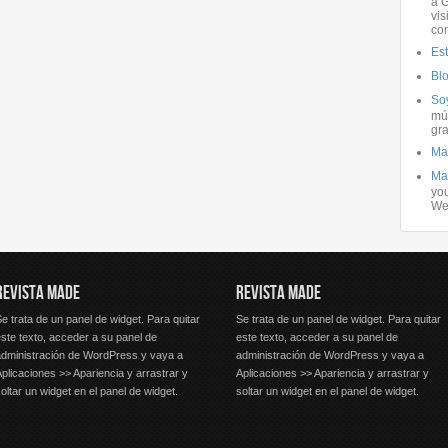
a G
vis
co
Es
Bl
Soy
mús
gra
Ma
Ma
you
We
REVISTA MADE
REVISTA MADE
e trata de un panel de widget. Para quitar
Se trata de un panel de widget. Para quitar
ste texto, acceder a su panel de
este texto, acceder a su panel de
administración de WordPress y vaya a
administración de WordPress y vaya a
plicaciones >> Apariencia y arrastrar y
Aplicaciones >> Apariencia y arrastrar y
oltar un widget en el panel de widget.
soltar un widget en el panel de widget.