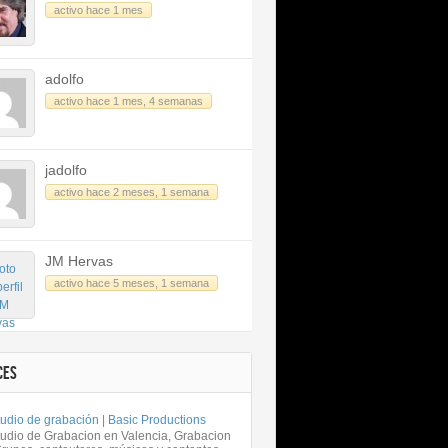
activo hace 1 mes
adolfo
activo hace 1 mes, 4 semanas
jadolfo
activo hace 2 meses, 1 semana
JM Hervas
activo hace 5 meses, 1 semana
CES
udio de grabación | Basic Productions
tudio de Grabacion en Valencia, Grabacion