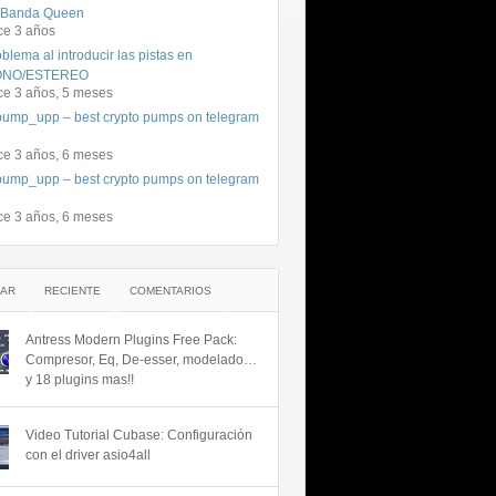
 Banda Queen
ce 3 años
blema al introducir las pistas en
NO/ESTEREO
ce 3 años, 5 meses
ump_upp – best crypto pumps on telegram
ce 3 años, 6 meses
ump_upp – best crypto pumps on telegram
ce 3 años, 6 meses
AR
RECIENTE
COMENTARIOS
Antress Modern Plugins Free Pack:
Compresor, Eq, De-esser, modelado…
y 18 plugins mas!!
Video Tutorial Cubase: Configuración
con el driver asio4all