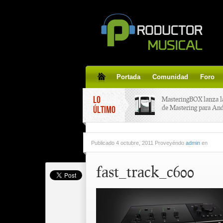
Portada
Comunidad
Foro
LO
MasteringBOX lanza l
de Mastering para An
ÚLTIMO
MasteringBOX, Master
Publicado
4 octubre, 2011 Proveyéndo
admin
en
line gratis!
fast_track_c600
Korg lanza SDD-3000,
pedal de delay.
Tutorial de CLA Effec
aplicar efectos a tus v