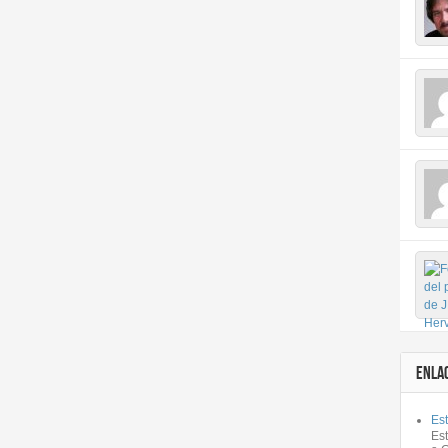
ENLA
Est
Es