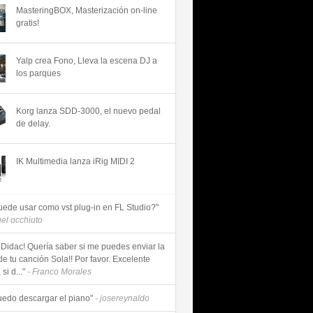
MasteringBOX, Masterización on-line
gratis!
Yalp crea Fono, Lleva la escena DJ a
los parques
Korg lanza SDD-3000, el nuevo pedal
de delay.
IK Multimedia lanza iRig MIDI 2
uede usar como vst plug-in en FL Studio?"
uel occhiuto
 Didac! Quería saber si me puedes enviar la
de tu canción Sola!! Por favor. Excelente
si d..."
- Franco Morales
uedo descargar el piano"
- josereynaldo