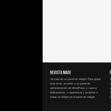
REVISTA MADE
Se trata de un panel de widget. Para quitar
S
este texto, acceder a su panel de
e
administración de WordPress y vaya a
Aplicaciones >> Apariencia y arrastrar y
A
soltar un widget en el panel de widget.
s