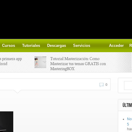
Cursos
Tutoriales
Descargas
Servicios
Acceder
R
a primera app
Tutorial Masterización: Como
droid
Masterizar tus temas GRATIS con
MasteringBOX
ización on-
Yalp crea Fono, Lleva la escena DJ a
0
los parques
 el nuevo
IK Multimedia lanza iRig MIDI 2
ÚLTIM
No
ts, aprende a
Ototo, crea musica con tu objeto
5
oces.
favorito!
ha