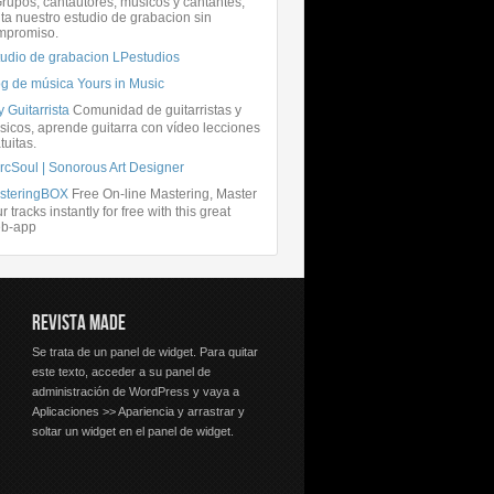
rupos, cantautores, músicos y cantantes,
ita nuestro estudio de grabacion sin
mpromiso.
tudio de grabacion LPestudios
og de música Yours in Music
 Guitarrista
Comunidad de guitarristas y
icos, aprende guitarra con vídeo lecciones
tuitas.
rcSoul | Sonorous Art Designer
steringBOX
Free On-line Mastering, Master
r tracks instantly for free with this great
b-app
REVISTA MADE
Se trata de un panel de widget. Para quitar
este texto, acceder a su panel de
administración de WordPress y vaya a
Aplicaciones >> Apariencia y arrastrar y
soltar un widget en el panel de widget.