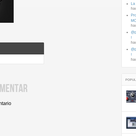
La
ha
Pro
MO
ha
@p
!
ha
@p
!
ha
POPUL
OMENTAR
ntario