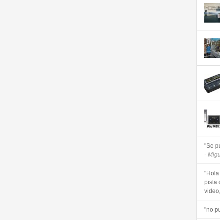
"Se p
- Mig
"Hola
pista 
video, 
"no p