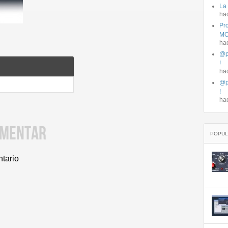
La
ha
Pro
MO
ha
@p
!
ha
@p
!
ha
OMENTAR
POPUL
ntario