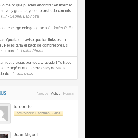
e lo mejor que puedes encontrar en Internet
o nivel y gratuito, yo lo he probado con mis
c..."
- Gabriel Espinoza
 lo descargo colegas gracias"
- Javier Pallo
as, Queria dar aviso que los links estan
s.. Necesitaria el pack de compresores, si
n lo pos..."
- Lucho Phunx
 amigo, gracias por toda tu ayuda ! Yo hace
o que dejé el audio pero estoy de vuelta,
do de ..."
- luis cross
IOS
|
|
Nuevos
Activo
Popular
tqroberto
activo hace 1 semana, 2 dias
Juan Miguel