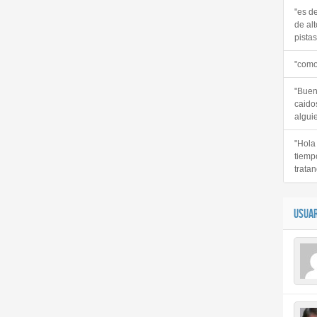
"es d
de alt
pistas 
"como
"Buen
caido
alguie
"Hola
tiemp
tratan
USUAR