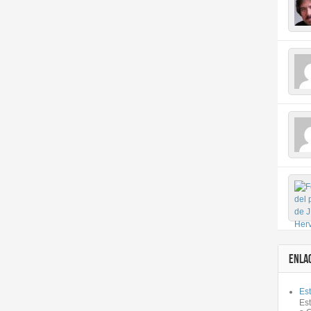
ENLA
Est
Es