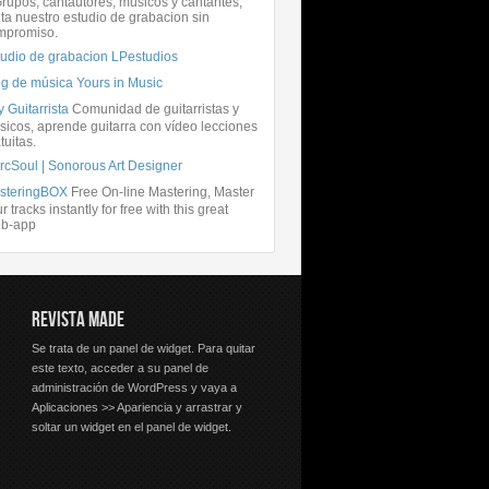
rupos, cantautores, músicos y cantantes,
ita nuestro estudio de grabacion sin
mpromiso.
tudio de grabacion LPestudios
og de música Yours in Music
 Guitarrista
Comunidad de guitarristas y
icos, aprende guitarra con vídeo lecciones
tuitas.
rcSoul | Sonorous Art Designer
steringBOX
Free On-line Mastering, Master
r tracks instantly for free with this great
b-app
REVISTA MADE
Se trata de un panel de widget. Para quitar
este texto, acceder a su panel de
administración de WordPress y vaya a
Aplicaciones >> Apariencia y arrastrar y
soltar un widget en el panel de widget.