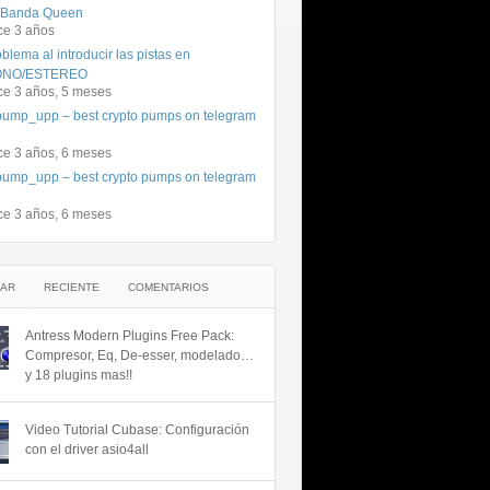
 Banda Queen
ce 3 años
blema al introducir las pistas en
NO/ESTEREO
ce 3 años, 5 meses
ump_upp – best crypto pumps on telegram
ce 3 años, 6 meses
ump_upp – best crypto pumps on telegram
ce 3 años, 6 meses
AR
RECIENTE
COMENTARIOS
Antress Modern Plugins Free Pack:
Compresor, Eq, De-esser, modelado…
y 18 plugins mas!!
Video Tutorial Cubase: Configuración
con el driver asio4all