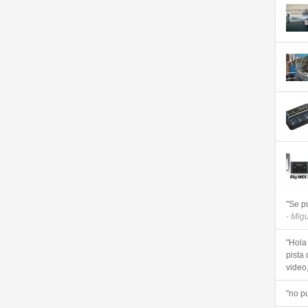
"Se p
- Mig
"Hola
pista 
video, 
"no p