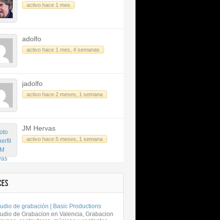
activo hace 1 mes
adolfo
activo hace 1 mes, 4 semanas
jadolfo
activo hace 2 meses, 1 semana
JM Hervas
activo hace 5 meses, 1 semana
CES
udio de grabación | Basic Productions
tudio de Grabacion en Valencia, Grabacion