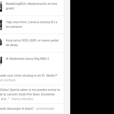
MasteringBOX, Masterización on-line
gratis!
Yalp crea Fono, Lleva la escena DJ a
los parques
Korg lanza SDD-3000, el nuevo pedal
de delay.
IK Multimedia lanza iRig MIDI 2
uede usar como vst plug-in en FL Studio?"
uel occhiuto
 Didac! Quería saber si me puedes enviar la
de tu canción Sola!! Por favor. Excelente
si d..."
- Franco Morales
uedo descargar el piano"
- josereynaldo