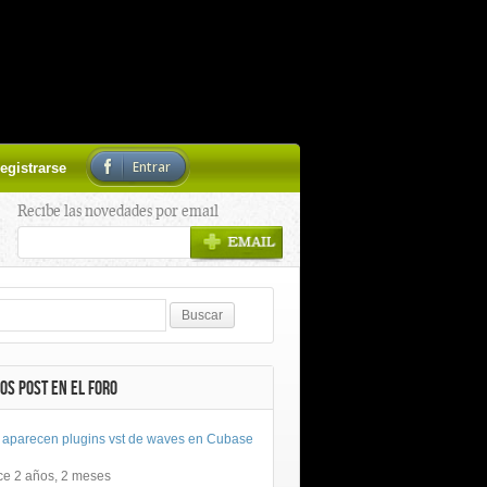
Entrar
egistrarse
Recibe las novedades por email
OS POST EN EL FORO
 aparecen plugins vst de waves en Cubase
ce 2 años, 2 meses