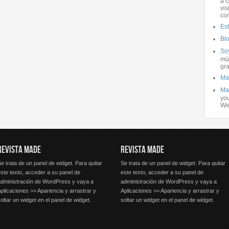
a G
vis
co
Es
Bl
Soy
mús
gra
Ma
Ma
you
We
REVISTA MADE
REVISTA MADE
e trata de un panel de widget. Para quitar
Se trata de un panel de widget. Para quitar
ste texto, acceder a su panel de
este texto, acceder a su panel de
administración de WordPress y vaya a
administración de WordPress y vaya a
plicaciones >> Apariencia y arrastrar y
Aplicaciones >> Apariencia y arrastrar y
oltar un widget en el panel de widget.
soltar un widget en el panel de widget.