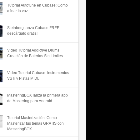
Tutorial Autotune en Cubase: Como
afinar la voz
Steinberg lanza Cubase FREE,
descárgalo gratis!
Video Tutorial Addictive Drums,
Creación de Baterías Sin Límites
Video Tutorial Cubase: Instrumentos
VSTi y Pistas MIDI.
MasteringBOX lanza la primera app
de Mastering para Android
Tutorial Masterización: Como
Masterizar tus temas GRATIS con
MasteringBOX