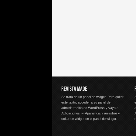
REVISTA MADE
Se trata de un panel de widget. Para quitar
S
este texto, acceder a su panel de
e
administración de WordPress y vaya a
Aplicaciones >> Apariencia y arrastrar y
A
soltar un widget en el panel de widget.
s