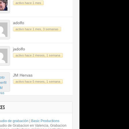
activo hace 1 mes
adolfo
activo hace 1 mes, 3 semanas
jadolfo
activo hace 2 meses, 1 semana
JM Hervas
activo hace 5 meses, 1 semana
CES
udio de grabación | Basic Productions
tudio de Grabacion en Valencia, Grabacion