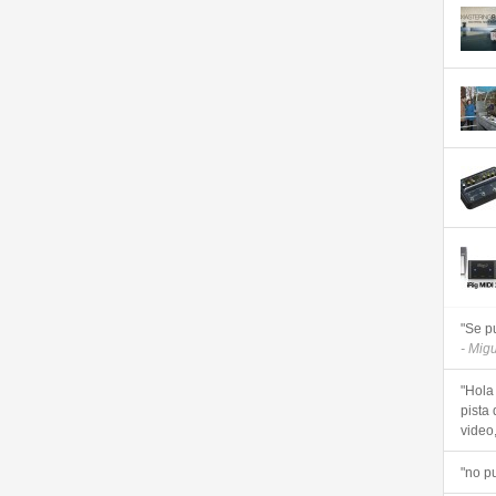
"Se p
- Mig
"Hola
pista 
video, 
"no p