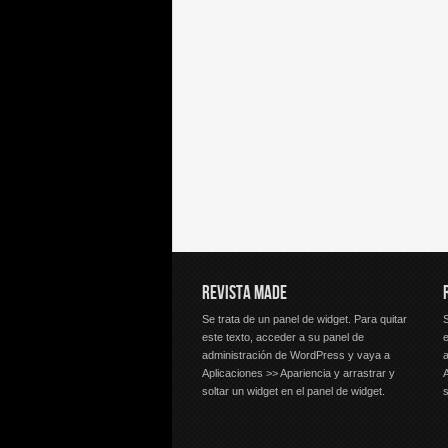
REVISTA MADE
Se trata de un panel de widget. Para quitar
S
este texto, acceder a su panel de
e
administración de WordPress y vaya a
Aplicaciones >> Apariencia y arrastrar y
A
soltar un widget en el panel de widget.
s