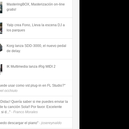
MasteringBOX, Masterización on-line
gratis!
Yalp crea Fono, Lleva la escena DJ a
los parques
Korg lanza SDD-3000, el nuevo pedal
de delay.
IK Multimedia lanza iRig MIDI 2
uede usar como vst plug-in en FL Studio?"
uel occhiuto
 Didac! Quería saber si me puedes enviar la
de tu canción Sola!! Por favor. Excelente
si d..."
- Franco Morales
uedo descargar el piano"
- josereynaldo