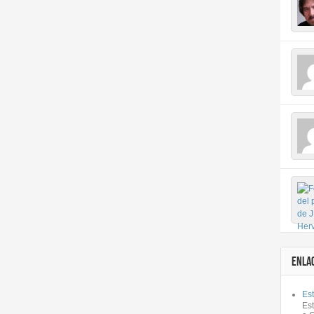
ENLA
Est
Es