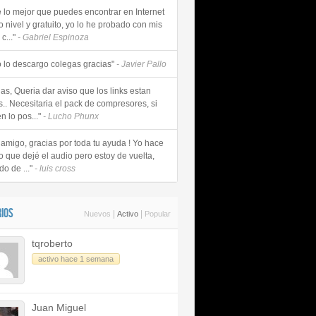
e lo mejor que puedes encontrar en Internet
o nivel y gratuito, yo lo he probado con mis
c..."
- Gabriel Espinoza
 lo descargo colegas gracias"
- Javier Pallo
as, Queria dar aviso que los links estan
s.. Necesitaria el pack de compresores, si
n lo pos..."
- Lucho Phunx
 amigo, gracias por toda tu ayuda ! Yo hace
o que dejé el audio pero estoy de vuelta,
do de ..."
- luis cross
IOS
|
|
Nuevos
Activo
Popular
tqroberto
activo hace 1 semana
Juan Miguel