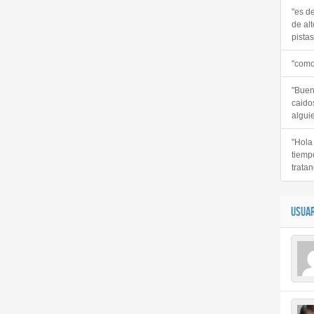
"es d
de alt
pistas 
"como
"Buen
caido
alguie
"Hola
tiemp
tratan
USUAR