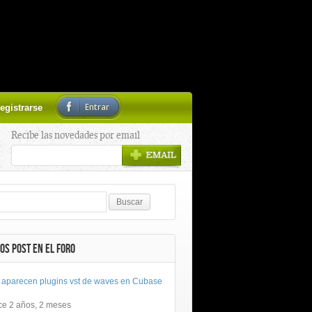
Entrar
egistrarse
Recibe las novedades por email
OS POST EN EL FORO
 aparecen plugins vst de waves en Cubase
ce 2 años, 2 meses