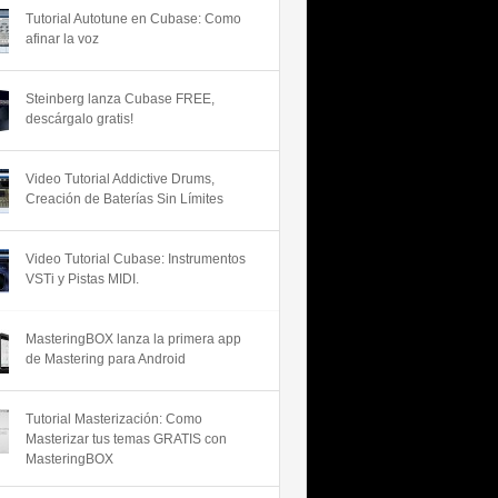
Tutorial Autotune en Cubase: Como
afinar la voz
Steinberg lanza Cubase FREE,
descárgalo gratis!
Video Tutorial Addictive Drums,
Creación de Baterías Sin Límites
Video Tutorial Cubase: Instrumentos
VSTi y Pistas MIDI.
MasteringBOX lanza la primera app
de Mastering para Android
Tutorial Masterización: Como
Masterizar tus temas GRATIS con
MasteringBOX