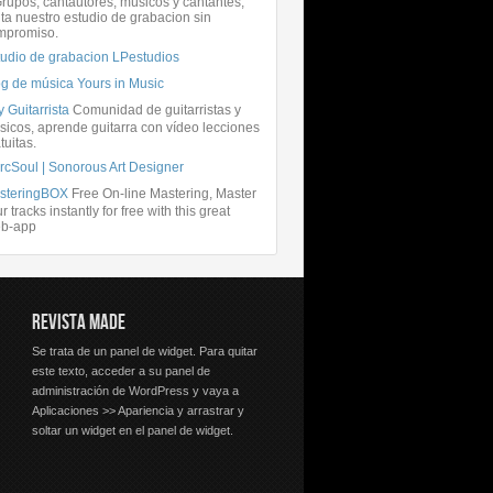
rupos, cantautores, músicos y cantantes,
ita nuestro estudio de grabacion sin
mpromiso.
tudio de grabacion LPestudios
og de música Yours in Music
 Guitarrista
Comunidad de guitarristas y
icos, aprende guitarra con vídeo lecciones
tuitas.
rcSoul | Sonorous Art Designer
steringBOX
Free On-line Mastering, Master
r tracks instantly for free with this great
b-app
REVISTA MADE
Se trata de un panel de widget. Para quitar
este texto, acceder a su panel de
administración de WordPress y vaya a
Aplicaciones >> Apariencia y arrastrar y
soltar un widget en el panel de widget.