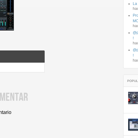
La
ha
Pro
MO
ha
@p
!
ha
@p
!
ha
POPUL
OMENTAR
ntario