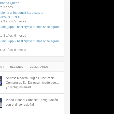
 Banda Queen
ce 3 años
blema al introducir las pistas en
NO/ESTEREO
ce 3 años, 5 meses
ump_upp – best crypto pumps on telegram
ce 3 años, 6 meses
ump_upp – best crypto pumps on telegram
ce 3 años, 6 meses
AR
RECIENTE
COMENTARIOS
Antress Modern Plugins Free Pack:
Compresor, Eq, De-esser, modelado…
y 18 plugins mas!!
Video Tutorial Cubase: Configuración
con el driver asio4all