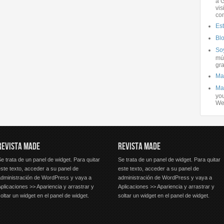
a G
vis
co
Es
Bl
Soy
mús
gra
Ma
Ma
you
We
REVISTA MADE
REVISTA MADE
e trata de un panel de widget. Para quitar
Se trata de un panel de widget. Para quitar
ste texto, acceder a su panel de
este texto, acceder a su panel de
administración de WordPress y vaya a
administración de WordPress y vaya a
plicaciones >> Apariencia y arrastrar y
Aplicaciones >> Apariencia y arrastrar y
oltar un widget en el panel de widget.
soltar un widget en el panel de widget.