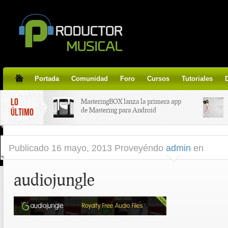
Portada
Comunidad
Foro
Cursos
Tutoriales
LO
MasteringBOX lanza la primera app
de Mastering para Android
ÚLTIMO
MasteringBOX, Masterización on-
Publicado
16 mayo, 2013 Proveyéndo
admin
en
line gratis!
audiojungle
Korg lanza SDD-3000, el nuevo
pedal de delay.
Tutorial de CLA Effects, aprende a
aplicar efectos a tus voces.