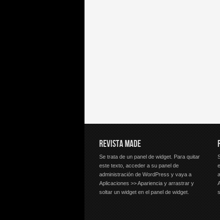
REVISTA MADE
Se trata de un panel de widget. Para quitar
S
este texto, acceder a su panel de
e
administración de WordPress y vaya a
Aplicaciones >> Apariencia y arrastrar y
A
soltar un widget en el panel de widget.
s