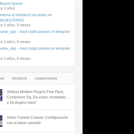
 Banda Queen
ce 3 años
blema al introducir las pistas en
NO/ESTEREO
ce 3 años, 5 meses
ump_upp – best crypto pumps on telegram
ce 3 años, 6 meses
ump_upp – best crypto pumps on telegram
ce 3 años, 6 meses
AR
RECIENTE
COMENTARIOS
Antress Modern Plugins Free Pack:
Compresor, Eq, De-esser, modelado…
y 18 plugins mas!!
Video Tutorial Cubase: Configuración
con el driver asio4all