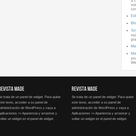
a G
vis
co
Es
Bl
Soy
mús
gra
Ma
Ma
you
We
REVISTA MADE
REVISTA MADE
e trata de un panel de widget. Para quitar
Se trata de un panel de widget. Para quitar
ste texto, acceder a su panel de
este texto, acceder a su panel de
administración de WordPress y vaya a
administración de WordPress y vaya a
plicaciones >> Apariencia y arrastrar y
Aplicaciones >> Apariencia y arrastrar y
oltar un widget en el panel de widget.
soltar un widget en el panel de widget.