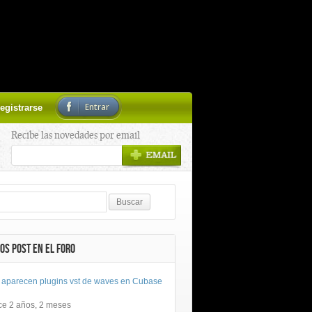
Entrar
egistrarse
Recibe las novedades por email
OS POST EN EL FORO
 aparecen plugins vst de waves en Cubase
ce 2 años, 2 meses