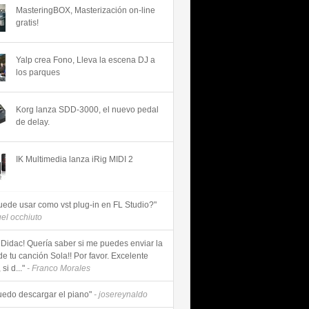
MasteringBOX, Masterización on-line
gratis!
Yalp crea Fono, Lleva la escena DJ a
los parques
Korg lanza SDD-3000, el nuevo pedal
de delay.
IK Multimedia lanza iRig MIDI 2
uede usar como vst plug-in en FL Studio?"
uel occhiuto
 Didac! Quería saber si me puedes enviar la
de tu canción Sola!! Por favor. Excelente
si d..."
- Franco Morales
uedo descargar el piano"
- josereynaldo