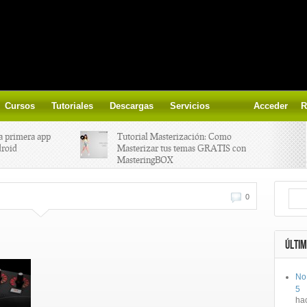
Cursos
Tutoriales
Descargas
Servicios
Acceder
R
a primera app
Tutorial Masterización: Como
droid
Masterizar tus temas GRATIS con
MasteringBOX
ización on-
Yalp crea Fono, Lleva la escena DJ a
0
los parques
 el nuevo
IK Multimedia lanza iRig MIDI 2
ÚLTIM
No
ts, aprende a
Ototo, crea musica con tu objeto
5
oces.
favorito!
ha