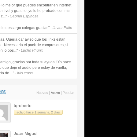
e lo mejor que puedes encontrar en Internet
o nivel y gratuito, yo lo he probado con mis
c..."
- Gabriel Espinoza
 lo descargo colegas gracias"
- Javier Pallo
as, Queria dar aviso que los links estan
s.. Necesitaria el pack de compresores, si
n lo pos..."
- Lucho Phunx
 amigo, gracias por toda tu ayuda ! Yo hace
o que dejé el audio pero estoy de vuelta,
do de ..."
- luis cross
IOS
|
|
Nuevos
Activo
Popular
tqroberto
activo hace 1 semana, 2 dias
Juan Miguel