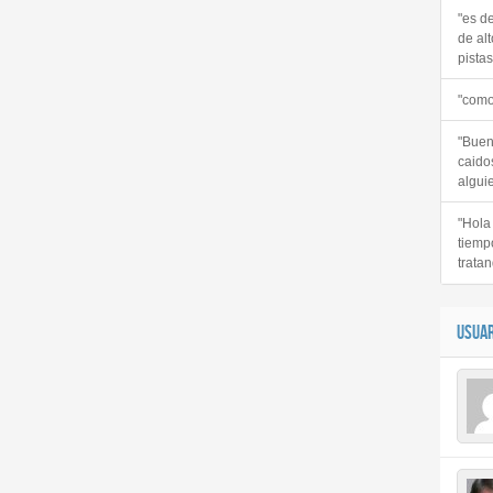
"es d
de alt
pistas 
"como
"Buen
caido
alguie
"Hola
tiemp
tratan
USUAR