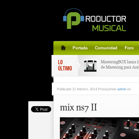
Portada
Comunidad
Foro
LO
MasteringBOX lanza l
de Mastering para An
ÚLTIMO
MasteringBOX, Master
Publicado
21 febrero, 2014 Proveyéndo
admin
en
line gratis!
mix ns7 II
Korg lanza SDD-3000,
pedal de delay.
Tutorial de CLA Effec
aplicar efectos a tus v