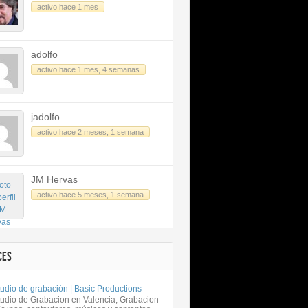
activo hace 1 mes
adolfo
activo hace 1 mes, 4 semanas
jadolfo
activo hace 2 meses, 1 semana
JM Hervas
activo hace 5 meses, 1 semana
CES
udio de grabación | Basic Productions
tudio de Grabacion en Valencia, Grabacion