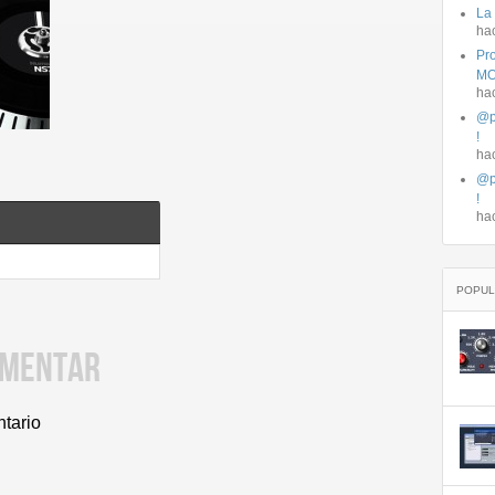
La
ha
Pro
MO
ha
@p
!
ha
@p
!
ha
POPUL
OMENTAR
ntario