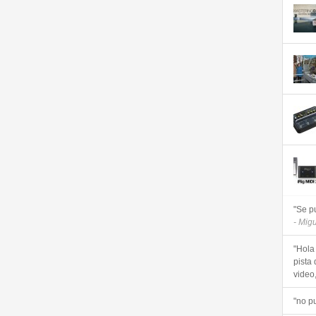
"Se p
- Mig
"Hola
pista 
video, 
"no p