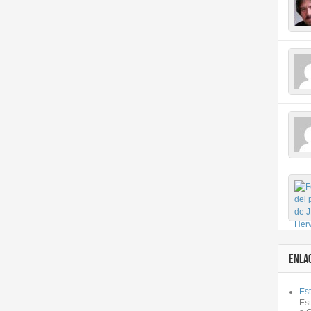
ENLA
Est
Es