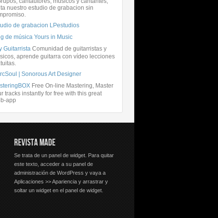
rupos, cantautores, músicos y cantantes,
ita nuestro estudio de grabacion sin
mpromiso.
tudio de grabacion LPestudios
og de música Yours in Music
 Guitarrista
Comunidad de guitarristas y
icos, aprende guitarra con vídeo lecciones
tuitas.
rcSoul | Sonorous Art Designer
steringBOX
Free On-line Mastering, Master
r tracks instantly for free with this great
b-app
REVISTA MADE
Se trata de un panel de widget. Para quitar
este texto, acceder a su panel de
administración de WordPress y vaya a
Aplicaciones >> Apariencia y arrastrar y
soltar un widget en el panel de widget.