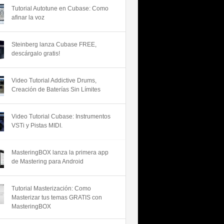
Tutorial Autotune en Cubase: Como
afinar la voz
Steinberg lanza Cubase FREE,
descárgalo gratis!
Video Tutorial Addictive Drums,
Creación de Baterías Sin Límites
Video Tutorial Cubase: Instrumentos
VSTi y Pistas MIDI.
MasteringBOX lanza la primera app
de Mastering para Android
Tutorial Masterización: Como
Masterizar tus temas GRATIS con
MasteringBOX