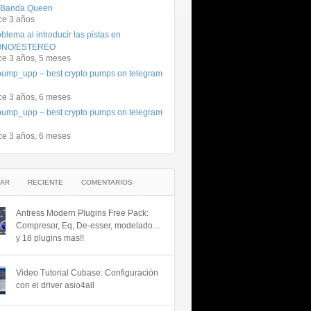
 Banda Queen
ce 3 años
blema al introducir las pistas en
NO/ESTEREO
ce 3 años, 5 meses
ump_upp – best crypto pumps on telegram
ce 3 años, 6 meses
ump_upp – best crypto pumps on telegram
ce 3 años, 6 meses
AR
RECIENTE
COMENTARIOS
Antress Modern Plugins Free Pack:
Compresor, Eq, De-esser, modelado…
y 18 plugins mas!!
Video Tutorial Cubase: Configuración
con el driver asio4all