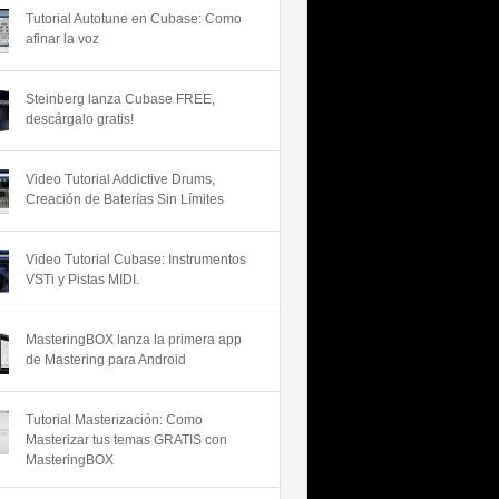
Tutorial Autotune en Cubase: Como
afinar la voz
Steinberg lanza Cubase FREE,
descárgalo gratis!
Video Tutorial Addictive Drums,
Creación de Baterías Sin Límites
Video Tutorial Cubase: Instrumentos
VSTi y Pistas MIDI.
MasteringBOX lanza la primera app
de Mastering para Android
Tutorial Masterización: Como
Masterizar tus temas GRATIS con
MasteringBOX