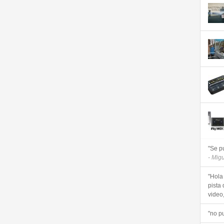
"Se p
- Mig
"Hola
pista 
video, 
"no p