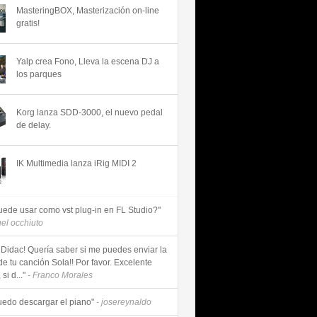
MasteringBOX, Masterización on-line
gratis!
Yalp crea Fono, Lleva la escena DJ a
los parques
Korg lanza SDD-3000, el nuevo pedal
de delay.
IK Multimedia lanza iRig MIDI 2
uede usar como vst plug-in en FL Studio?"
uel occhiuto
 Didac! Quería saber si me puedes enviar la
de tu canción Sola!! Por favor. Excelente
si d..."
- Franco Morales
uedo descargar el piano"
- josereynaldo