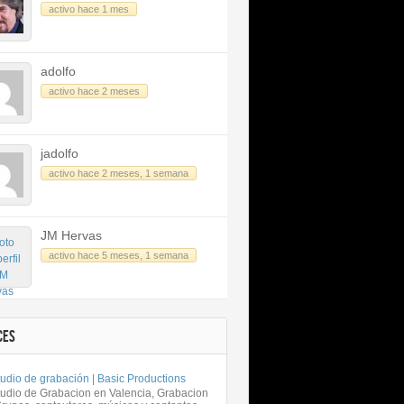
activo hace 1 mes
adolfo
activo hace 2 meses
jadolfo
activo hace 2 meses, 1 semana
JM Hervas
activo hace 5 meses, 1 semana
CES
udio de grabación | Basic Productions
tudio de Grabacion en Valencia, Grabacion