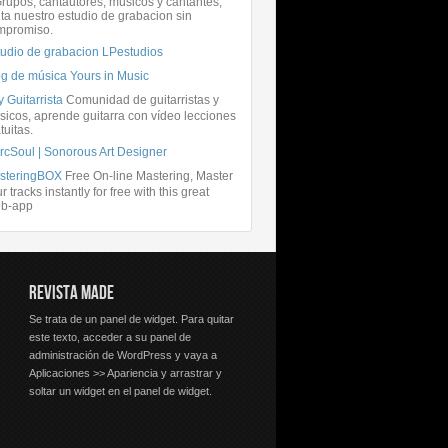
rupos, cantautores, músicos y cantantes,
ita nuestro estudio de grabacion sin
mpromiso.
tudio de grabacion LPestudios
og de música Yours in Music
 Guitarrista
Comunidad de guitarristas y
icos, aprende guitarra con vídeo lecciones
tuitas.
rcSoul | Sonorous Art Designer
steringBOX
Free On-line Mastering, Master
r tracks instantly for free with this great
b-app
REVISTA MADE
Se trata de un panel de widget. Para quitar
este texto, acceder a su panel de
administración de WordPress y vaya a
Aplicaciones >> Apariencia y arrastrar y
soltar un widget en el panel de widget.