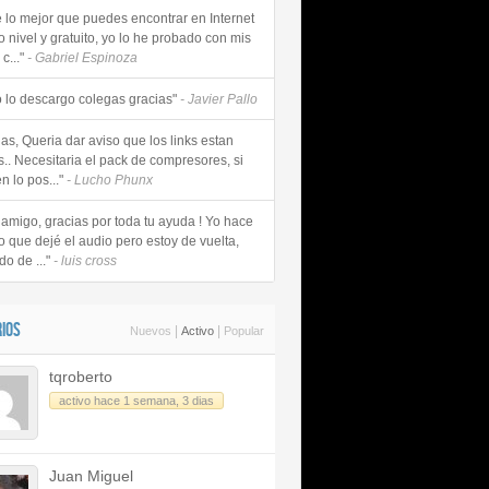
e lo mejor que puedes encontrar en Internet
o nivel y gratuito, yo lo he probado con mis
c..."
- Gabriel Espinoza
 lo descargo colegas gracias"
- Javier Pallo
as, Queria dar aviso que los links estan
s.. Necesitaria el pack de compresores, si
n lo pos..."
- Lucho Phunx
 amigo, gracias por toda tu ayuda ! Yo hace
o que dejé el audio pero estoy de vuelta,
do de ..."
- luis cross
IOS
|
|
Nuevos
Activo
Popular
tqroberto
activo hace 1 semana, 3 dias
Juan Miguel