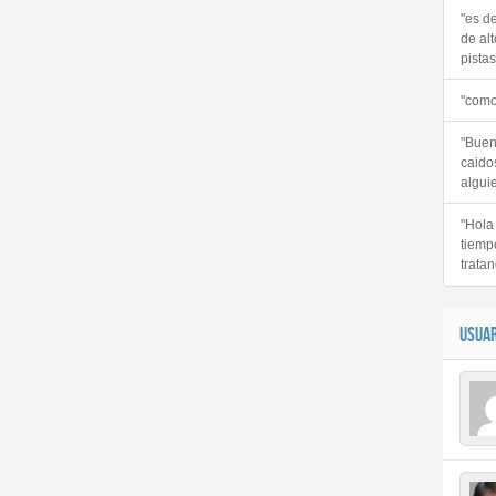
"es d
de alt
pistas 
"como
"Buen
caido
alguie
"Hola
tiemp
tratan
USUAR