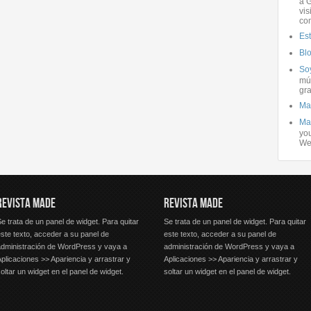
a G
vis
co
Es
Bl
Soy
mús
gra
Ma
Ma
you
We
REVISTA MADE
REVISTA MADE
e trata de un panel de widget. Para quitar
Se trata de un panel de widget. Para quitar
ste texto, acceder a su panel de
este texto, acceder a su panel de
administración de WordPress y vaya a
administración de WordPress y vaya a
plicaciones >> Apariencia y arrastrar y
Aplicaciones >> Apariencia y arrastrar y
oltar un widget en el panel de widget.
soltar un widget en el panel de widget.