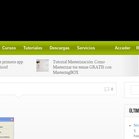
Cursos
Tutoriales
Descargas
Servicios
Acceder
R
a primera app
Tutorial Masterización: Como
droid
Masterizar tus temas GRATIS con
MasteringBOX
ización on-
Yalp crea Fono, Lleva la escena DJ a
0
los parques
 el nuevo
IK Multimedia lanza iRig MIDI 2
ÚLTIM
No
ts, aprende a
Ototo, crea musica con tu objeto
5
oces.
favorito!
ha