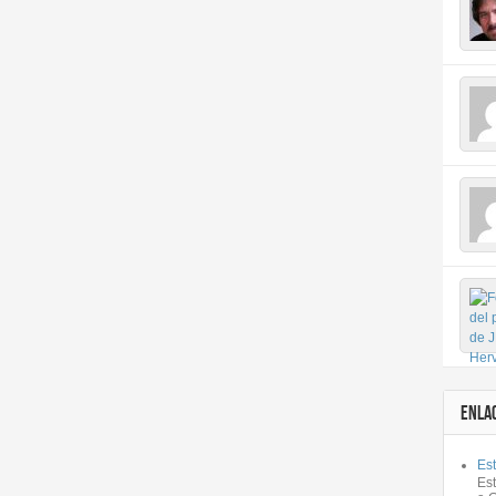
ENLA
Est
Es