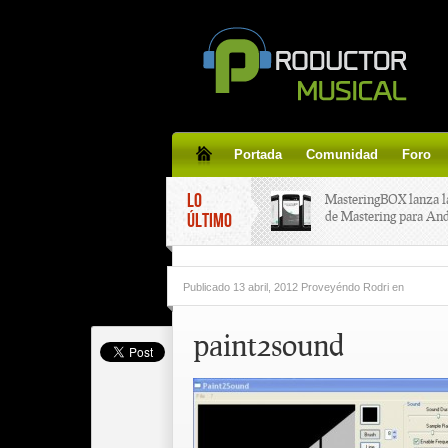
Portada
Comunidad
Foro
LO
MasteringBOX lanza l
de Mastering para An
ÚLTIMO
MasteringBOX, Master
Publicado
13 abril, 2012 Proveyéndo Rodri
en
line gratis!
paint2sound
Korg lanza SDD-3000,
pedal de delay.
Tutorial de CLA Effec
aplicar efectos a tus v