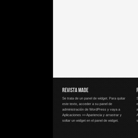
REVISTA MADE
Se trata de un panel de widget. Para quitar
S
este texto, acceder a su panel de
e
administración de WordPress y vaya a
Aplicaciones >> Apariencia y arrastrar y
A
soltar un widget en el panel de widget.
s