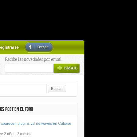
Entrar
egistrarse
Recibe las novedades por email
OS POST EN EL FORO
 aparecen plugins vst de waves en Cubase
ce 2 años, 2 meses