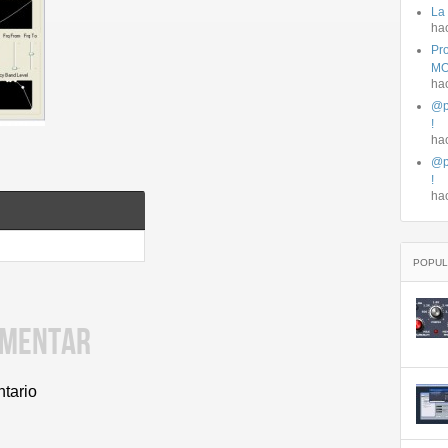
La
ha
Pro
MO
ha
@p
!
ha
@p
!
ha
POPUL
OMENTAR
ntario