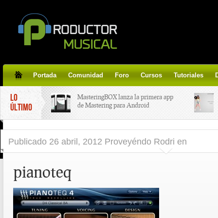
Portada
Comunidad
Foro
Cursos
Tutoriales
LO
MasteringBOX lanza la primera app
de Mastering para Android
ÚLTIMO
MasteringBOX, Masterización on-
Publicado
26 abril, 2012 Proveyéndo Rodri
en
line gratis!
pianoteq
Korg lanza SDD-3000, el nuevo
pedal de delay.
Tutorial de CLA Effects, aprende a
aplicar efectos a tus voces.