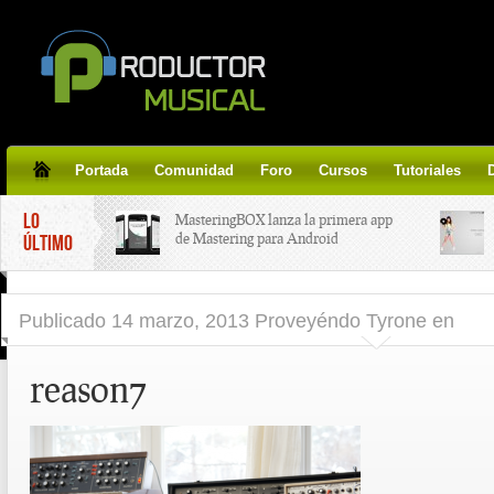
Portada
Comunidad
Foro
Cursos
Tutoriales
LO
MasteringBOX lanza la primera app
de Mastering para Android
ÚLTIMO
MasteringBOX, Masterización on-
Publicado
14 marzo, 2013 Proveyéndo Tyrone
en
line gratis!
reason7
Korg lanza SDD-3000, el nuevo
pedal de delay.
Tutorial de CLA Effects, aprende a
aplicar efectos a tus voces.