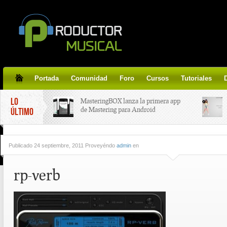
Portada
Comunidad
Foro
Cursos
Tutoriales
LO
MasteringBOX lanza la primera app
de Mastering para Android
ÚLTIMO
MasteringBOX, Masterización on-
Publicado
24 septiembre, 2011 Proveyéndo
admin
en
line gratis!
rp-verb
Korg lanza SDD-3000, el nuevo
pedal de delay.
Tutorial de CLA Effects, aprende a
aplicar efectos a tus voces.