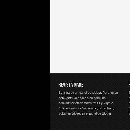
REVISTA MADE
Se trata de un panel de widget. Para quitar
S
este texto, acceder a su panel de
e
administración de WordPress y vaya a
Aplicaciones >> Apariencia y arrastrar y
A
soltar un widget en el panel de widget.
s