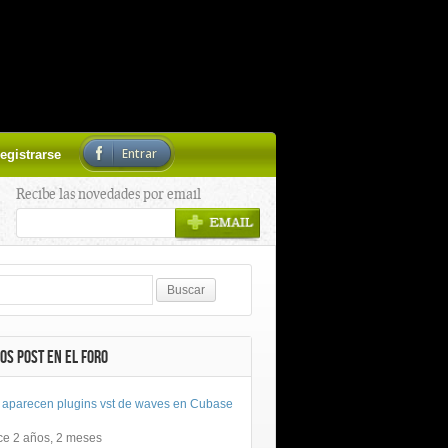
Entrar
egistrarse
Recibe las novedades por email
OS POST EN EL FORO
 aparecen plugins vst de waves en Cubase
ce 2 años, 2 meses