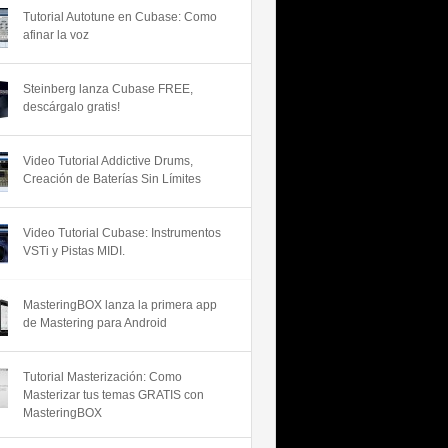
Tutorial Autotune en Cubase: Como
afinar la voz
Steinberg lanza Cubase FREE,
descárgalo gratis!
Video Tutorial Addictive Drums,
Creación de Baterías Sin Límites
Video Tutorial Cubase: Instrumentos
VSTi y Pistas MIDI.
MasteringBOX lanza la primera app
de Mastering para Android
Tutorial Masterización: Como
Masterizar tus temas GRATIS con
MasteringBOX