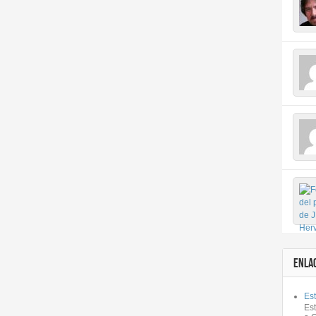
ENLA
Est
Es