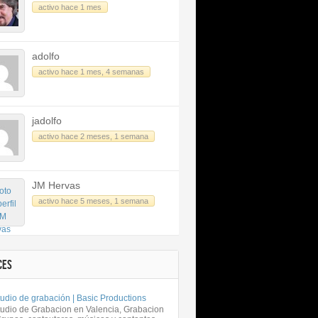
activo hace 1 mes
adolfo
activo hace 1 mes, 4 semanas
jadolfo
activo hace 2 meses, 1 semana
JM Hervas
activo hace 5 meses, 1 semana
CES
udio de grabación | Basic Productions
tudio de Grabacion en Valencia, Grabacion