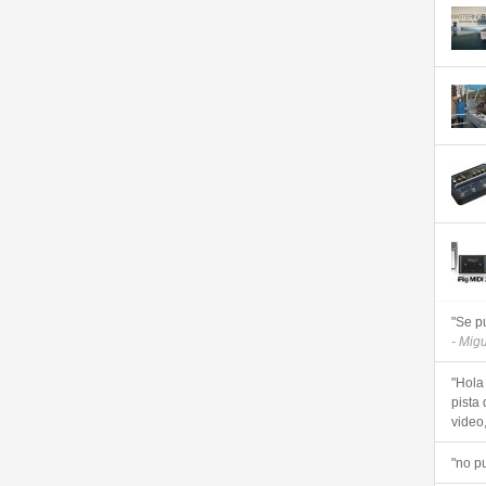
"Se p
- Mig
"Hola
pista 
video, 
"no p