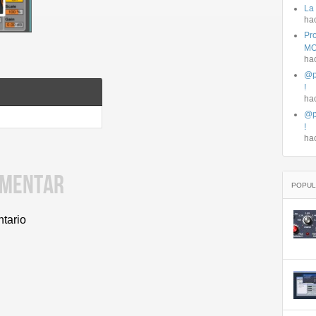
La
ha
Pro
MO
ha
@p
!
ha
@p
!
ha
OMENTAR
POPUL
ntario