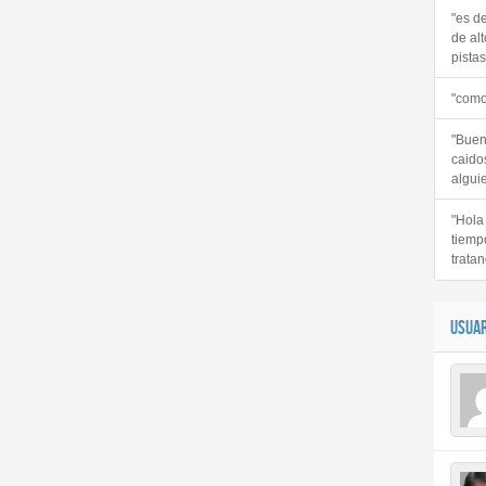
"es d
de alt
pistas 
"como
"Buen
caido
alguie
"Hola
tiemp
tratan
USUAR