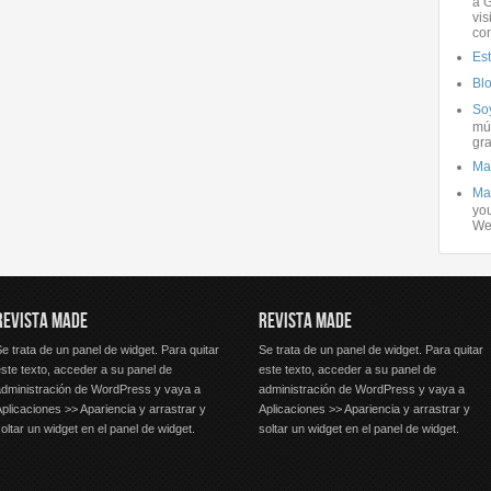
a G
vis
co
Es
Bl
Soy
mús
gra
Ma
Ma
you
We
REVISTA MADE
REVISTA MADE
e trata de un panel de widget. Para quitar
Se trata de un panel de widget. Para quitar
ste texto, acceder a su panel de
este texto, acceder a su panel de
administración de WordPress y vaya a
administración de WordPress y vaya a
plicaciones >> Apariencia y arrastrar y
Aplicaciones >> Apariencia y arrastrar y
oltar un widget en el panel de widget.
soltar un widget en el panel de widget.