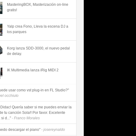
MasteringBOX, Masterización on-line
gratis!
Yalp crea Fono, Lleva la escena DJ a
los parques
Korg lanza SDD-3000, el nuevo pedal
de delay.
IK Multimedia lanza iRig MIDI 2
uede usar como vst plug-in en FL Studio?"
uel occhiuto
 Didac! Quería saber si me puedes enviar la
de tu canción Sola!! Por favor. Excelente
si d..."
- Franco Morales
uedo descargar el piano"
- josereynaldo