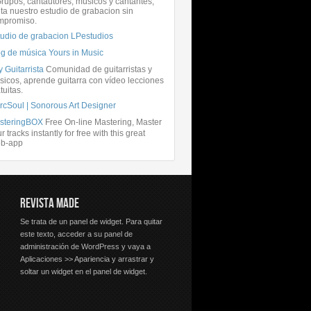
rupos, cantautores, músicos y cantantes,
ita nuestro estudio de grabacion sin
mpromiso.
tudio de grabacion LPestudios
og de música Yours in Music
 Guitarrista
Comunidad de guitarristas y
icos, aprende guitarra con vídeo lecciones
tuitas.
rcSoul | Sonorous Art Designer
steringBOX
Free On-line Mastering, Master
r tracks instantly for free with this great
b-app
REVISTA MADE
Se trata de un panel de widget. Para quitar
este texto, acceder a su panel de
administración de WordPress y vaya a
Aplicaciones >> Apariencia y arrastrar y
soltar un widget en el panel de widget.