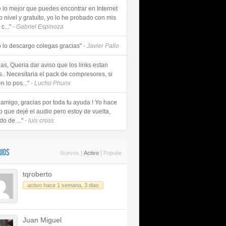
e lo mejor que puedes encontrar en Internet
o nivel y gratuito, yo lo he probado con mis
c..."
- Gabriel Espinoza
 lo descargo colegas gracias"
- Javier Pallo
as, Queria dar aviso que los links estan
s.. Necesitaria el pack de compresores, si
n lo pos..."
- Lucho Phunx
 amigo, gracias por toda tu ayuda ! Yo hace
o que dejé el audio pero estoy de vuelta,
do de ..."
- luis cross
IOS
|
|
Nuevos
Activo
Popular
tqroberto
activo hace 1 semana, 3 dias
Juan Miguel