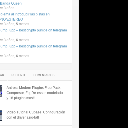
 Banda Queen
ce 3 años
blema al introducir las pistas en
NO/ESTEREO
ce 3 años, 5 meses
ump_upp – best crypto pumps on telegram
ce 3 años, 6 meses
ump_upp – best crypto pumps on telegram
ce 3 años, 6 meses
AR
RECIENTE
COMENTARIOS
Antress Modern Plugins Free Pack:
Compresor, Eq, De-esser, modelado…
y 18 plugins mas!!
Video Tutorial Cubase: Configuración
con el driver asio4all