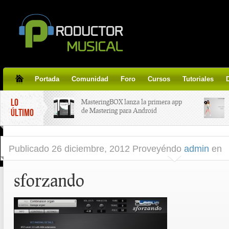
Portada
Comunidad
Foro
Cursos
Tutoriales
LO
MasteringBOX lanza la primera app
de Mastering para Android
ÚLTIMO
MasteringBOX, Masterización on-
Publicado
26 diciembre, 2012 Proveyéndo
admin
en
line gratis!
sforzando
Korg lanza SDD-3000, el nuevo
pedal de delay.
Tutorial de CLA Effects, aprende a
aplicar efectos a tus voces.