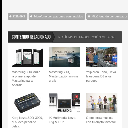
KSM9HS
Micrófono con patrones conmutables
Micrófono de condensador
CONTENIDO RELACIONADO
NOTÍCIAS DE PRODUCCIÓN MUSICAL
MasteringBOX lanza
MasteringBOX,
Yalp crea Fono, Lleva
la primera app de
Masterización on-line
la escena DJ a los
Mastering para
gratis!
parques
Android
Korg lanza SDD-3000,
IK Multimedia lanza
Ototo, crea musica
el nuevo pedal de
iRig MIDI 2
con tu objeto favorito!
delay.