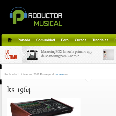
Portada
Comunidad
Foro
Cursos
Tutoriales
LO
MasteringBOX lanza la primera app
de Mastering para Android
ÚLTIMO
MasteringBOX, Masterización on-
Publicado
1 diciembre, 2011 Proveyéndo
admin
en
line gratis!
ks-1964
Korg lanza SDD-3000, el nuevo
pedal de delay.
Tutorial de CLA Effects, aprende a
aplicar efectos a tus voces.