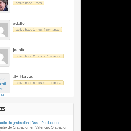
activo hace 1 mes
adolfo
activo hace 1 mes, 4 semanas
jadolfo
activo hace 2 meses, 1 semana
JM Hervas
activo hace 5 meses, 1 semana
CES
udio de grabación | Basic Productions
tudio de Grabacion en Valencia, Grabacion