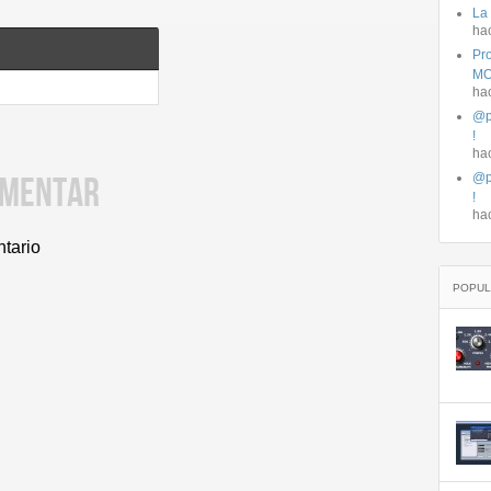
La
ha
Pro
MO
ha
@p
!
ha
OMENTAR
@p
!
ha
ntario
POPUL