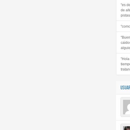
"es d
de alt
pistas 
"como
"Buen
caido
alguie
"Hola
tiemp
tratan
USUAR