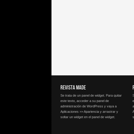
REVISTA MADE
Se trata de un panel de widget. Para quitar
S
este texto, acceder a su panel de
e
administración de WordPress y vaya a
Aplicaciones >> Apariencia y arrastrar y
A
soltar un widget en el panel de widget.
s