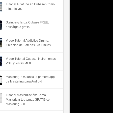
Tutorial Autotune en Cubase: Como
afinar la voz
Steinberg lanza Cubase FREE,
descárgalo gratis!
Video Tutorial Addictive Drums,
Creación de Baterías Sin Límites
Video Tutorial Cubase: Instrumentos
VSTi y Pistas MIDI.
MasteringBOX lanza la primera app
de Mastering para Android
Tutorial Masterización: Como
Masterizar tus temas GRATIS con
MasteringBOX