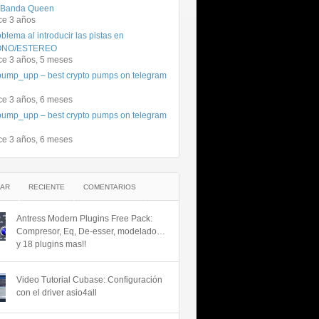
 Banda Queen
ce 3 años
blema al introducir las pistas en
NO/ESTEREO
ce 3 años, 5 meses
ump_upp – best crypto pumps on telegram
ce 3 años, 6 meses
ump_upp – best crypto pumps on telegram
ce 3 años, 6 meses
AR
RECIENTE
COMENTARIOS
Antress Modern Plugins Free Pack:
Compresor, Eq, De-esser, modelado…
y 18 plugins mas!!
Video Tutorial Cubase: Configuración
con el driver asio4all