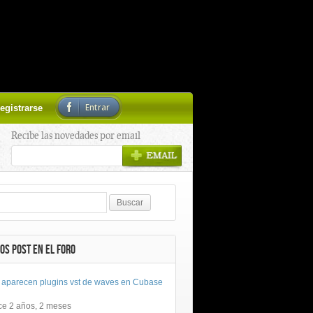
Entrar
egistrarse
Recibe las novedades por email
OS POST EN EL FORO
 aparecen plugins vst de waves en Cubase
ce 2 años, 2 meses