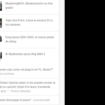
MasteringBOX, Masterización on-line
gratis!
Yalp crea Fono, Lleva la escena DJ a
los parques
Korg lanza SDD-3000, el nuevo pedal
de delay.
IK Multimedia lanza iRig MIDI 2
uede usar como vst plug-in en FL Studio?"
uel occhiuto
 Didac! Quería saber si me puedes enviar la
de tu canción Sola!! Por favor. Excelente
si d..."
- Franco Morales
uedo descargar el piano"
- josereynaldo