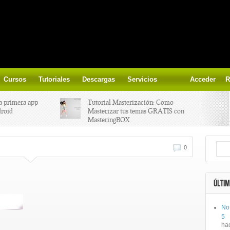
Cursos
Tutoriales
Descargas
Servicios
Acceder
R
a primera app
Tutorial Masterización: Como
droid
Masterizar tus temas GRATIS con
MasteringBOX
ización on-
Yalp crea Fono, Lleva la escena DJ a
0
los parques
 el nuevo
IK Multimedia lanza iRig MIDI 2
ÚLTIM
No
ts, aprende a
Ototo, crea musica con tu objeto
5
oces.
favorito!
ha