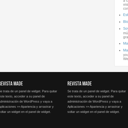
a G
vis
co
Es
Bl
Soy
mús
gra
Ma
Ma
you
We
REVISTA MADE
REVISTA MADE
e trata de un panel de widget. Para quitar
Se trata de un panel de widget. Para quitar
ste texto, acceder a su panel de
este texto, acceder a su panel de
administración de WordPress y vaya a
administración de WordPress y vaya a
plicaciones >> Apariencia y arrastrar y
Aplicaciones >> Apariencia y arrastrar y
oltar un widget en el panel de widget.
soltar un widget en el panel de widget.