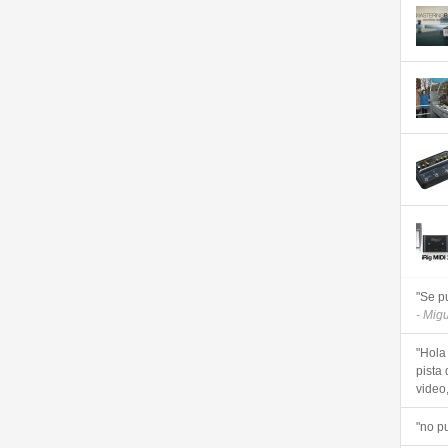
"Se p
- Mig
"Hola
pista 
video, 
"no p