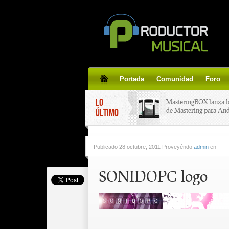
Portada
Comunidad
Foro
LO
MasteringBOX lanza l
de Mastering para An
ÚLTIMO
MasteringBOX, Master
Publicado
28 octubre, 2011 Proveyéndo
admin
en
line gratis!
SONIDOPC-logo
Korg lanza SDD-3000,
pedal de delay.
Tutorial de CLA Effec
aplicar efectos a tus v