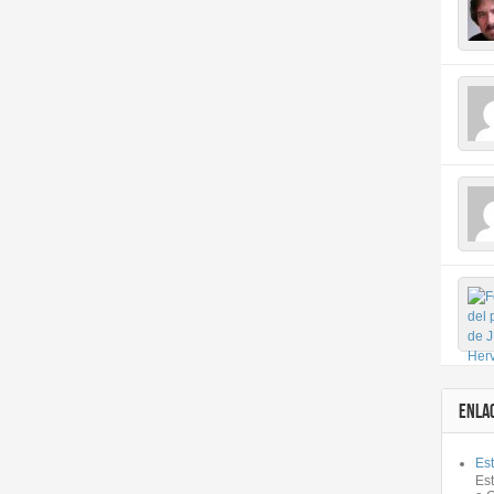
ENLA
Est
Es