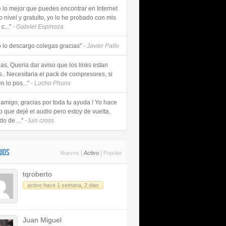
e lo mejor que puedes encontrar en Internet
o nivel y gratuito, yo lo he probado con mis
c..."
- Gabriel Espinoza
 lo descargo colegas gracias"
- Javier Pallo
as, Queria dar aviso que los links estan
s.. Necesitaria el pack de compresores, si
n lo pos..."
- Lucho Phunx
 amigo, gracias por toda tu ayuda ! Yo hace
o que dejé el audio pero estoy de vuelta,
do de ..."
- luis cross
IOS
|
|
Nuevos
Activo
Popular
tqroberto
activo hace 1 semana, 2 dias
Juan Miguel