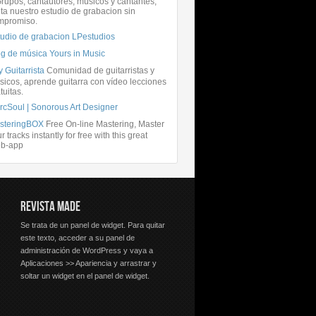
rupos, cantautores, músicos y cantantes,
ita nuestro estudio de grabacion sin
mpromiso.
tudio de grabacion LPestudios
og de música Yours in Music
 Guitarrista
Comunidad de guitarristas y
icos, aprende guitarra con vídeo lecciones
tuitas.
rcSoul | Sonorous Art Designer
steringBOX
Free On-line Mastering, Master
r tracks instantly for free with this great
b-app
REVISTA MADE
Se trata de un panel de widget. Para quitar
este texto, acceder a su panel de
administración de WordPress y vaya a
Aplicaciones >> Apariencia y arrastrar y
soltar un widget en el panel de widget.