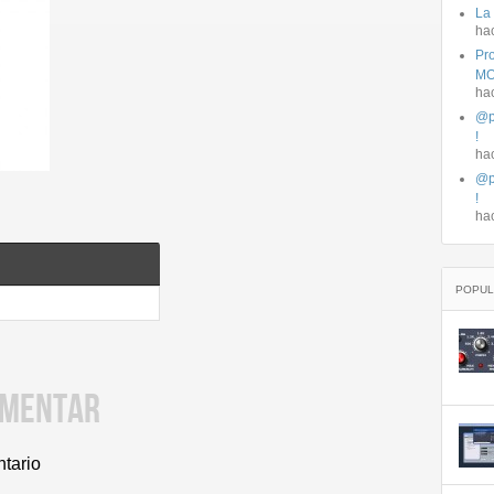
La
ha
Pro
MO
ha
@p
!
ha
@p
!
ha
POPUL
OMENTAR
ntario