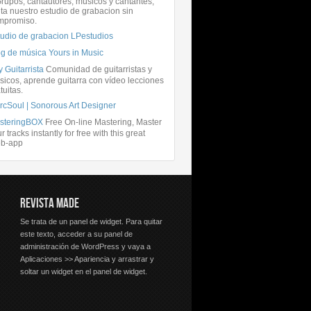
rupos, cantautores, músicos y cantantes,
ita nuestro estudio de grabacion sin
mpromiso.
tudio de grabacion LPestudios
og de música Yours in Music
 Guitarrista
Comunidad de guitarristas y
icos, aprende guitarra con vídeo lecciones
tuitas.
rcSoul | Sonorous Art Designer
steringBOX
Free On-line Mastering, Master
r tracks instantly for free with this great
b-app
REVISTA MADE
Se trata de un panel de widget. Para quitar
este texto, acceder a su panel de
administración de WordPress y vaya a
Aplicaciones >> Apariencia y arrastrar y
soltar un widget en el panel de widget.