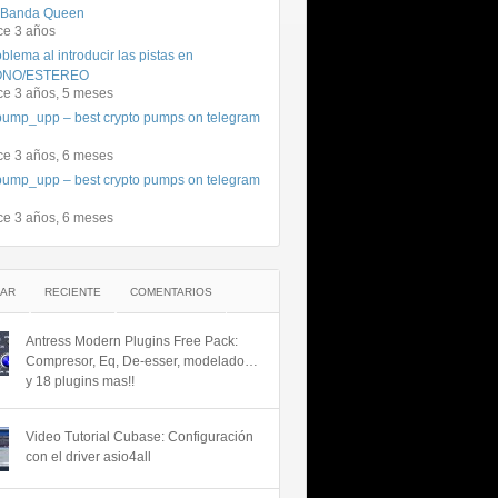
 Banda Queen
ce 3 años
blema al introducir las pistas en
NO/ESTEREO
ce 3 años, 5 meses
ump_upp – best crypto pumps on telegram
ce 3 años, 6 meses
ump_upp – best crypto pumps on telegram
ce 3 años, 6 meses
AR
RECIENTE
COMENTARIOS
Antress Modern Plugins Free Pack:
Compresor, Eq, De-esser, modelado…
y 18 plugins mas!!
Video Tutorial Cubase: Configuración
con el driver asio4all