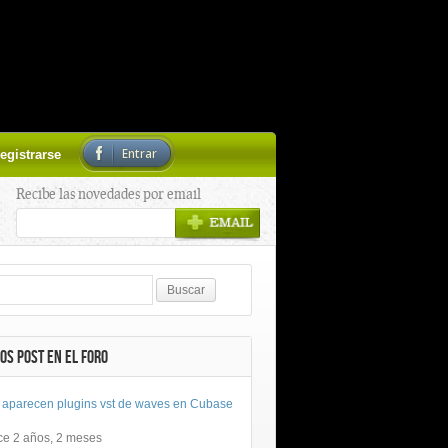
Entrar
egistrarse
Recibe las novedades por email
OS POST EN EL FORO
 aparecen plugins vst de waves en Cubase
ce 2 años, 2 meses