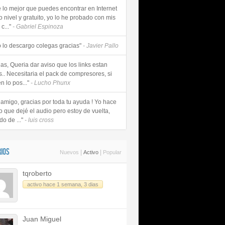
e lo mejor que puedes encontrar en Internet
o nivel y gratuito, yo lo he probado con mis
c..."
- Gabriel Espinoza
 lo descargo colegas gracias"
- Javier Pallo
as, Queria dar aviso que los links estan
s.. Necesitaria el pack de compresores, si
n lo pos..."
- Lucho Phunx
 amigo, gracias por toda tu ayuda ! Yo hace
o que dejé el audio pero estoy de vuelta,
do de ..."
- luis cross
IOS
|
|
Nuevos
Activo
Popular
tqroberto
activo hace 1 semana, 3 dias
Juan Miguel