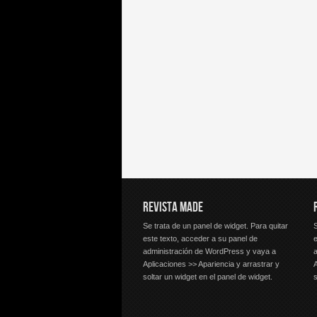
REVISTA MADE
Se trata de un panel de widget. Para quitar
S
este texto, acceder a su panel de
e
administración de WordPress y vaya a
Aplicaciones >> Apariencia y arrastrar y
A
soltar un widget en el panel de widget.
s