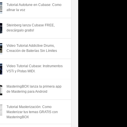
Tutorial Autotune en Cubase: Como
afinar la voz
Steinberg lanza Cubase FREE,
descárgalo gratis!
Video Tutorial Addictive Drums,
Creación de Baterías Sin Límites
Video Tutorial Cubase: Instrumentos
VSTi y Pistas MIDI.
MasteringBOX lanza la primera app
de Mastering para Android
Tutorial Masterización: Como
Masterizar tus temas GRATIS con
MasteringBOX