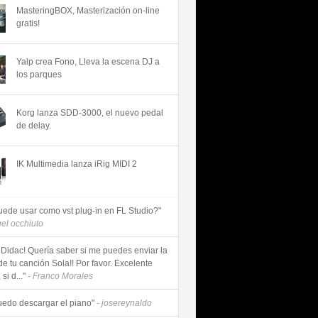
MasteringBOX, Masterización on-line
gratis!
Yalp crea Fono, Lleva la escena DJ a
los parques
Korg lanza SDD-3000, el nuevo pedal
de delay.
IK Multimedia lanza iRig MIDI 2
uede usar como vst plug-in en FL Studio?"
uel occhiuto
 Didac! Quería saber si me puedes enviar la
de tu canción Sola!! Por favor. Excelente
si d..."
- Franco Morales
uedo descargar el piano"
- josereynaldo