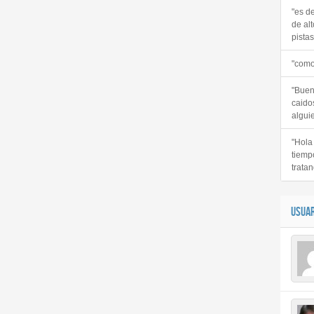
"es d
de alt
pistas 
"como
"Buen
caido
alguie
"Hola
tiemp
tratan
USUAR