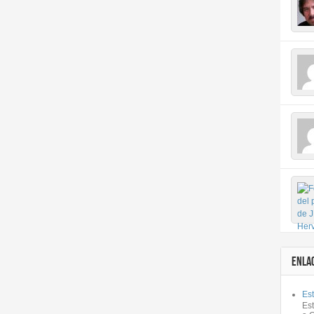
ENLA
Est
Es