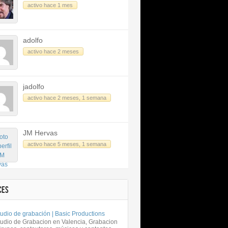
activo hace 1 mes
adolfo
activo hace 2 meses
jadolfo
activo hace 2 meses, 1 semana
JM Hervas
activo hace 5 meses, 1 semana
CES
udio de grabación | Basic Productions
tudio de Grabacion en Valencia, Grabacion