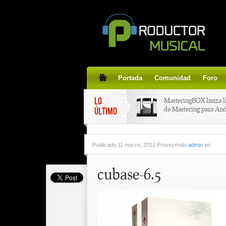
Portada
Comunidad
Foro
LO
MasteringBOX lanza l
de Mastering para An
ÚLTIMO
MasteringBOX, Master
Publicado
11 marzo, 2012 Proveyéndo
admin
en
line gratis!
cubase-6.5
Korg lanza SDD-3000,
pedal de delay.
Tutorial de CLA Effec
aplicar efectos a tus v