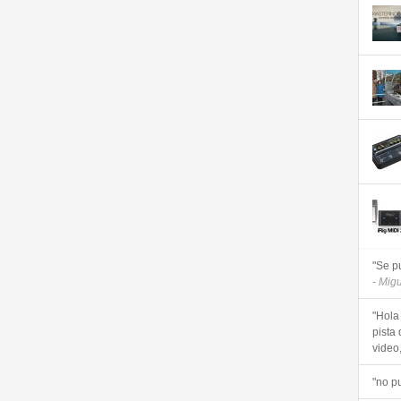
"Se p
- Mig
"Hola
pista 
video, 
"no p