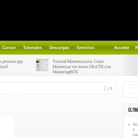
Cursos
Tutoriales
Descargas
Servicios
Acceder
R
a primera app
Tutorial Masterización: Como
droid
Masterizar tus temas GRATIS con
MasteringBOX
ización on-
Yalp crea Fono, Lleva la escena DJ a
0
los parques
 el nuevo
IK Multimedia lanza iRig MIDI 2
ÚLTIM
No
ts, aprende a
Ototo, crea musica con tu objeto
5
oces.
favorito!
ha