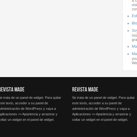
a G
vis
co
Es
Bl
Soy
mús
gra
Ma
Ma
you
We
REVISTA MADE
REVISTA MADE
e trata de un panel de widget. Para quitar
Se trata de un panel de widget. Para quitar
ste texto, acceder a su panel de
este texto, acceder a su panel de
administración de WordPress y vaya a
administración de WordPress y vaya a
plicaciones >> Apariencia y arrastrar y
Aplicaciones >> Apariencia y arrastrar y
oltar un widget en el panel de widget.
soltar un widget en el panel de widget.