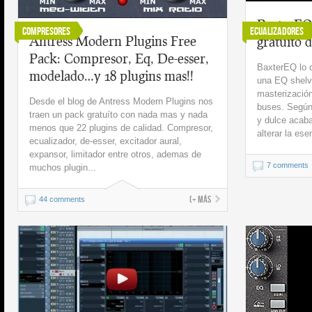
BaxterEQ,
Compresores
Ecualizadores
Antress Modern Plugins Free
gratuito 
Pack: Compresor, Eq, De-esser,
BaxterEQ lo 
modelado…y 18 plugins mas!!
una EQ shelvi
masterizació
Desde el blog de Antress Modern Plugins nos
buses. Según 
traen un pack gratuíto con nada mas y nada
y dulce acaba
menos que 22 plugins de calidad. Compresor,
alterar la ese
ecualizador, de-esser, excitador aural,
expansor, limitador entre otros, ademas de
7 comments
muchos plugin...
(+ más
44 comments