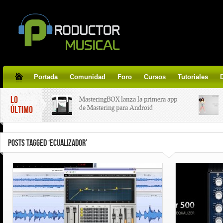
Portada
Comunidad
Foro
Cursos
Tutoriales
LO
MasteringBOX lanza la primera app
de Mastering para Android
ÚLTIMO
MasteringBOX, Masterización on-
POSTS TAGGED ‘ECUALIZADOR’
line gratis!
Korg lanza SDD-3000, el nuevo
pedal de delay.
Tutorial de CLA Effects, aprende a
aplicar efectos a tus voces.