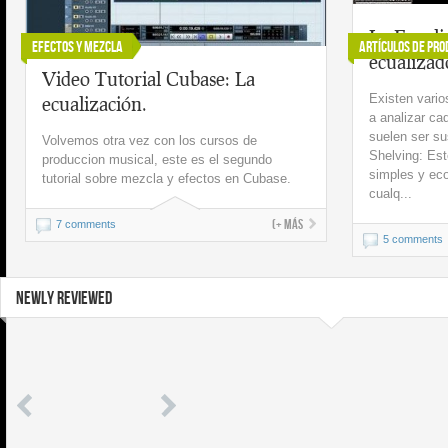
La Ecuali
Efectos y Mezcla
Artículos de Pro
ecualizad
Video Tutorial Cubase: La
Existen vario
ecualización.
a analizar ca
suelen ser su
Volvemos otra vez con los cursos de
Shelving: Est
produccion musical, este es el segundo
simples y ec
tutorial sobre mezcla y efectos en Cubase.
cualq...
(+ más
7 comments
5 comments
NEWLY REVIEWED