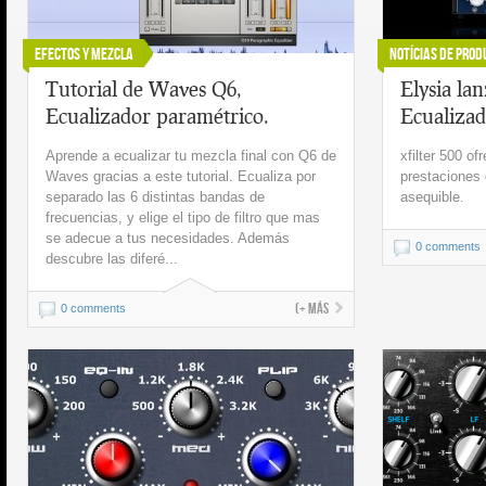
Efectos y Mezcla
Notícias de Prod
Tutorial de Waves Q6,
Elysia lan
Ecualizador paramétrico.
Ecualizad
Aprende a ecualizar tu mezcla final con Q6 de
xfilter 500 of
Waves gracias a este tutorial. Ecualiza por
prestaciones 
separado las 6 distintas bandas de
asequible.
frecuencias, y elige el tipo de filtro que mas
se adecue a tus necesidades. Además
0 comments
descubre las diferé...
(+ más
0 comments