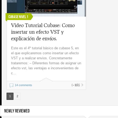
Cubase Nivel 1
Video Tutorial Cubase: Como
insertar un efecto VST y
explicación de envíos.
Este es el 4º tutorial básico de cubase 5, en
el que explicaremos como insertar un efecto
VST y a realizar envios. Concretamente
trataremos: – Diferentes formas de asignar un
efecto vst, las ventajas e inconvenientes de
c...
(+ más
14 comments
1
2
NEWLY REVIEWED