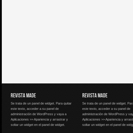
REVISTA MADE
REVISTA MADE
Se trata de un panel de widget. Para quitar
Se trata de un panel de widget. Par
este texto, acceder a su panel de
este texto, acceder a su panel de
administración de WordPress y vaya a
administración de WordPress y va
Aplicaciones >> Apariencia y arrastrar y
Aplicaciones >> Apariencia y arrast
soltar un widget en el panel de widget.
soltar un widget en el panel de widg