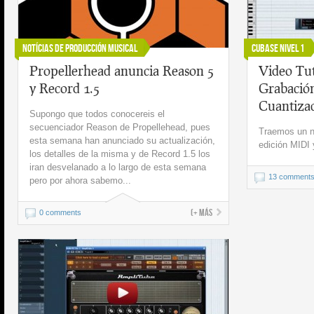
Notícias de Producción Musical
Cubase Nivel 1
Propellerhead anuncia Reason 5
Video Tut
y Record 1.5
Grabación
Cuantizac
Supongo que todos conocereis el
secuenciador Reason de Propellehead, pues
Traemos un nu
esta semana han anunciado su actualización,
edición MIDI
los detalles de la misma y de Record 1.5 los
iran desvelanado a lo largo de esta semana
13 comment
pero por ahora sabemo...
(+ más
0 comments