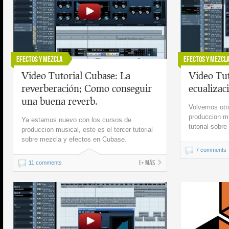
Efectos y Mezcla
Efectos y Mezcl
Video Tutorial Cubase: La
Video Tut
reverberación; Como conseguir
ecualizac
una buena reverb.
Volvemos otr
produccion mu
Ya estamos nuevo con los cursos de
tutorial sobr
produccion musical, este es el tercer tutorial
sobre mezcla y efectos en Cubase.
7 comments
(+ más
11 comments