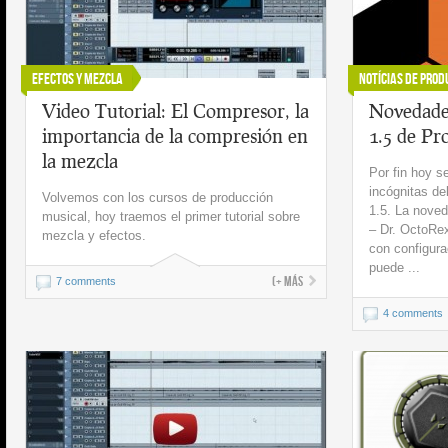
Efectos y Mezcla
Notícias de Prod
Video Tutorial: El Compresor, la
Novedade
importancia de la compresión en
1.5 de Pr
la mezcla
Por fin hoy s
incógnitas d
Volvemos con los cursos de producción
1.5. La noved
musical, hoy traemos el primer tutorial sobre
– Dr. OctoRex
mezcla y efectos.
con configura
puede ...
(+ más
7 comments
4 comments