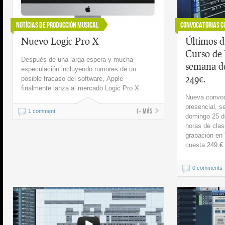
Notícias de Producción Musical
Convocatorias C
Nuevo Logic Pro X
Últimos dí
Curso de 
Después de una larga espera y mucha
semana de
especulación incluyendo rumores de un
249€.
posible fracaso del software, Apple
finalmente lanza al mercado Logic Pro X.
Nueva convoc
presencial, s
(+ más
1 comment
domingo 25 de
horas de clas
grabación en 
cuesta 249 €.¡
0 comments