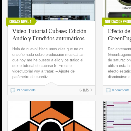
Cubase Nivel 1
Notícias de Prod
Video Tutorial Cubase: Edición
Efecto de
Audio y Fundidos automáticos.
GreenEu
Hola de nuevo! Hace unos días que no os
Recientement
enseño nada sobre producción musical asi
GreenEugene, 
que hoy me he puesto a ello y os traigo el
de saturacion
sexto tutorial de cubase 5. En este
utiliza esta 
videotutorial voy a tratar: – Ajuste del
efecto estáti
parámetro de cuantiz...
disminuirse c.
(+ más
19 comments
0 comments