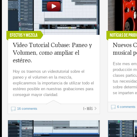
Efectos y Mezcla
Notícias de Prod
Video Tutorial Cubase: Paneo y
Nuevos C
Volumen, como ampliar el
musical p
estéreo.
Este mes em
producción m
Hoy os traemos un videotutorial sobre el
clases partic
paneo y el volumen en la mezcla,
tus necesida
explicaremos la importancia de utilizar todo el
sobre determi
estéreo posible en nuestras grabaciones para
se imparten e
conseguir mayor claridad.
6 comments
(+ más
16 comments