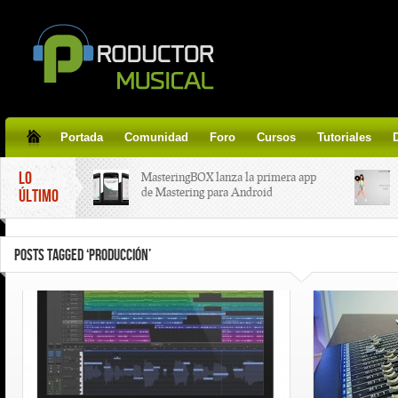
Portada
Comunidad
Foro
Cursos
Tutoriales
LO
MasteringBOX lanza la primera app
de Mastering para Android
ÚLTIMO
MasteringBOX, Masterización on-
POSTS TAGGED ‘PRODUCCIÓN’
line gratis!
Korg lanza SDD-3000, el nuevo
pedal de delay.
Tutorial de CLA Effects, aprende a
aplicar efectos a tus voces.