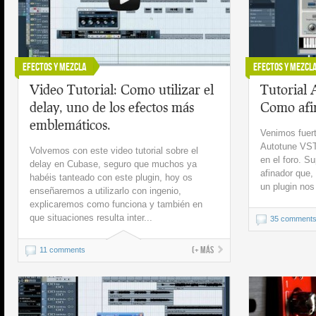
Efectos y Mezcla
Efectos y Mezcl
Video Tutorial: Como utilizar el
Tutorial 
delay, uno de los efectos más
Como afin
emblemáticos.
Venimos fuert
Autotune VST
Volvemos con este video tutorial sobre el
en el foro. S
delay en Cubase, seguro que muchos ya
afinador que,
habéis tanteado con este plugin, hoy os
un plugin nos
enseñaremos a utilizarlo con ingenio,
explicaremos como funciona y también en
que situaciones resulta inter...
35 comment
(+ más
11 comments