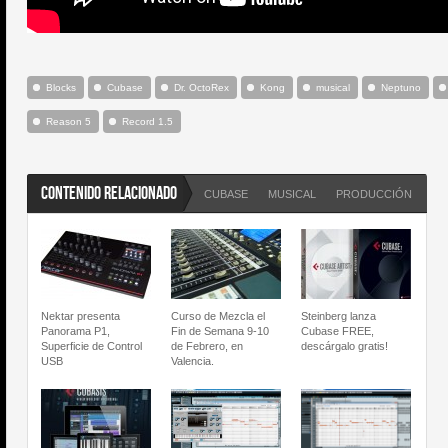
Blocks
Cubase
Dr. OctoRex
Kong
musical
Neptuno
Reason 5
Record 1.5
CONTENIDO RELACIONADO
CUBASE
MUSICAL
PRODUCCIÓN
PR
Nektar presenta
Curso de Mezcla el
Steinberg lanza
Panorama P1,
Fin de Semana 9-10
Cubase FREE,
Superficie de Control
de Febrero, en
descárgalo gratis!
USB
Valencia.