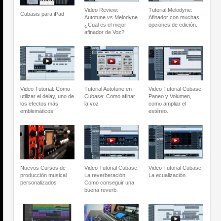
Video Review:
Tutorial Melodyne:
Cubasis para iPad
Autotune vs Melodyne
Afinador con muchas
¿Cual es el mejor
opciones de edición.
afinador de Voz?
Video Tutorial: Como
Tutorial Autotune en
Video Tutorial Cubase:
utilizar el delay, uno de
Cubase: Como afinar
Paneo y Volumen,
los efectos más
la voz
como ampliar el
emblemáticos.
estéreo.
Nuevos Cursos de
Video Tutorial Cubase:
Video Tutorial Cubase:
producción musical
La reverberación;
La ecualización.
personalizados
Como conseguir una
buena reverb.