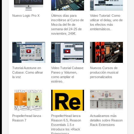
Nuevo Logic Pro X
Últimos días para
Video Tutorial: Como
inscribirse al Curso de
utilizar el delay, uno de
Mezcla del fin de
los efectos más
semana del 24-25 de
emblemáticos.
noviembre, 249€.
Tutorial Autotune en
Video Tutorial Cubase:
Nuevos Cursos de
Cubase: Como afinar
Paneo y Volumen,
producción musical
la voz
como ampliar el
personalizados
estéreo.
Propellerhead lanza
PropellerHead lanza
Actualizamos más
Reason 7
Reason 6.5, Reason
detalles sobre Reason
Essentials 1.5 e
Rack Extensions
introduce los «Rack
Extensions».