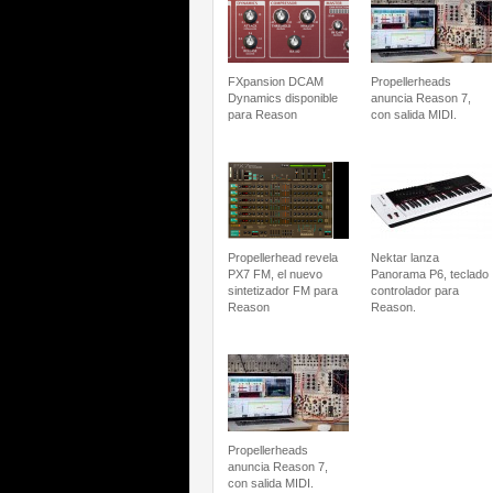
FXpansion DCAM
Propellerheads
Dynamics disponible
anuncia Reason 7,
para Reason
con salida MIDI.
Propellerhead revela
Nektar lanza
PX7 FM, el nuevo
Panorama P6, teclado
sintetizador FM para
controlador para
Reason
Reason.
Propellerheads
anuncia Reason 7,
con salida MIDI.