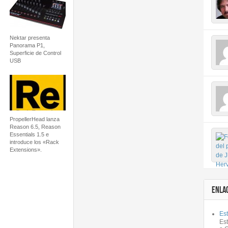
Nektar presenta
Panorama P1,
Superficie de Control
USB
PropellerHead lanza
Reason 6.5, Reason
Essentials 1.5 e
introduce los «Rack
Extensions».
ENLA
Est
Es