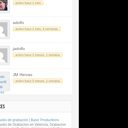
activo hace 1 mes
adolfo
activo hace 1 mes, 4 semanas
jadolfo
activo hace 2 meses, 1 semana
JM Hervas
activo hace 5 meses, 1 semana
CES
udio de grabación | Basic Productions
tudio de Grabacion en Valencia, Grabacion