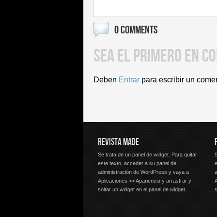
0 COMMENTS
SEA EL PRIMERO EN C
Deben
Entrar
para escribir un come
REVISTA MADE
Se trata de un panel de widget. Para quitar
S
este texto, acceder a su panel de
e
administración de WordPress y vaya a
Aplicaciones >> Apariencia y arrastrar y
A
soltar un widget en el panel de widget.
s