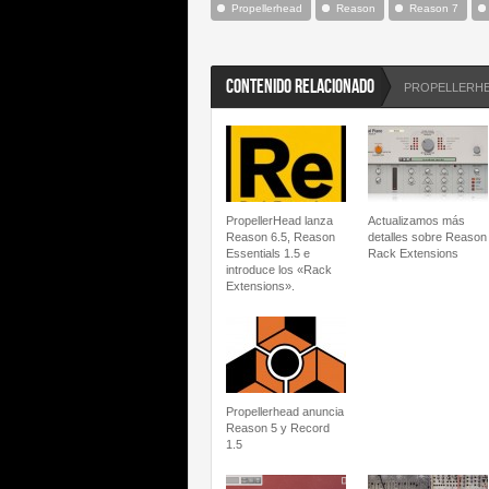
Propellerhead
Reason
Reason 7
CONTENIDO RELACIONADO
PROPELLERH
PropellerHead lanza
Actualizamos más
Reason 6.5, Reason
detalles sobre Reason
Essentials 1.5 e
Rack Extensions
introduce los «Rack
Extensions».
Propellerhead anuncia
Reason 5 y Record
1.5