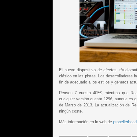
El nuevo dispositivo de efectos «Audioma
clásico en las pistas. Los desarrolladores 
fin de adecuarlo a los estilos y géneros act
Reason 7 cuesta 405€, mientras que Rea
cualquier versión cuesta 129€, aunque es gr
de Marzo de 2013. La actualización de Reas
ningún coste.
Más información en la web de
propellerhead