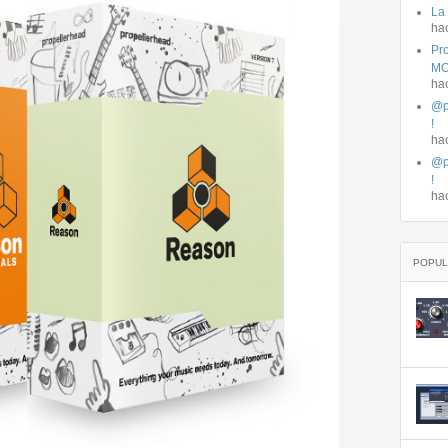
La
ha
Pro
MO
ha
@p
!
ha
@p
!
ha
POPUL