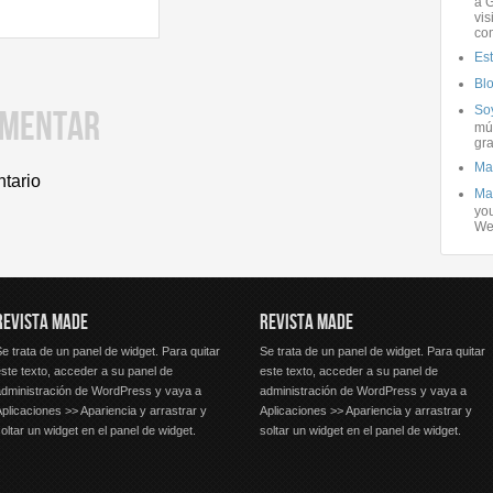
a G
vis
co
Es
Bl
Soy
OMENTAR
mús
gra
Ma
ntario
Ma
you
We
REVISTA MADE
REVISTA MADE
e trata de un panel de widget. Para quitar
Se trata de un panel de widget. Para quitar
ste texto, acceder a su panel de
este texto, acceder a su panel de
administración de WordPress y vaya a
administración de WordPress y vaya a
plicaciones >> Apariencia y arrastrar y
Aplicaciones >> Apariencia y arrastrar y
oltar un widget en el panel de widget.
soltar un widget en el panel de widget.