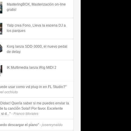
MasteringBOX, Masterización on-line
gratis!
Yalp crea Fono, Lleva la escena DJ a
los parques
Korg lanza SDD-3000, el nuevo pedal
de delay.
IK Multimedia lanza iRig MIDI 2
uede usar como vst plug-in en FL Studio?"
uel occhiuto
 Didac! Quería saber si me puedes enviar la
de tu canción Sola!! Por favor. Excelente
si d..."
- Franco Morales
uedo descargar el piano"
- josereynaldo