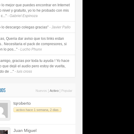
e lo mejor que puedes encontrar en Internet
o nivel y gratuito, yo lo he probado con mis
c..."
- Gabriel Espinoza
 lo descargo colegas gracias"
- Javier Pallo
as, Queria dar aviso que los links estan
s.. Necesitaria el pack de compresores, si
n lo pos..."
- Lucho Phunx
 amigo, gracias por toda tu ayuda ! Yo hace
o que dejé el audio pero estoy de vuelta,
do de ..."
- luis cross
IOS
|
|
Nuevos
Activo
Popular
tqroberto
activo hace 1 semana, 2 dias
Juan Miguel