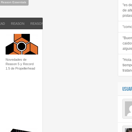
Reason Essentials
"es d
de alt
pistas 
EAD
REASON
REASON 7
"como
"Buen
caido
alguie
Novedades de
"Hola
Reason 5 y Record
tiemp
1.5 de Propellerhead
tratan
USUAR