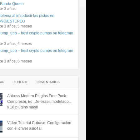
 Banda Queen
ce 3 años
blema al introducir las pistas en
NO/ESTEREO
ce 3 años, 5 meses
ump_upp – best crypto pumps on telegram
ce 3 años, 6 meses
ump_upp – best crypto pumps on telegram
ce 3 años, 6 meses
AR
RECIENTE
COMENTARIOS
Antress Modern Plugins Free Pack:
Compresor, Eq, De-esser, modelado…
y 18 plugins mas!!
Video Tutorial Cubase: Configuración
con el driver asio4all