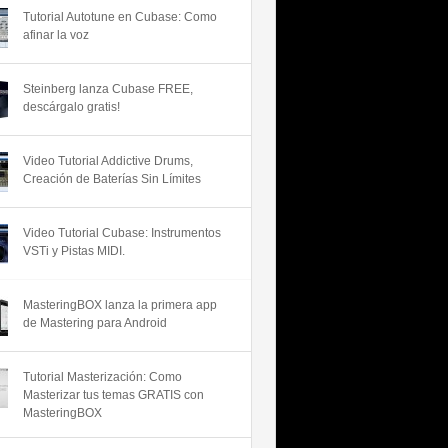
Tutorial Autotune en Cubase: Como
afinar la voz
Steinberg lanza Cubase FREE,
descárgalo gratis!
Video Tutorial Addictive Drums,
Creación de Baterías Sin Límites
Video Tutorial Cubase: Instrumentos
VSTi y Pistas MIDI.
MasteringBOX lanza la primera app
de Mastering para Android
Tutorial Masterización: Como
Masterizar tus temas GRATIS con
MasteringBOX