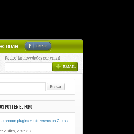
Entrar
egistrarse
Recibe las novedades por email
OS POST EN EL FORO
 aparecen plugins vst de waves en Cubase
ce 2 años, 2 meses