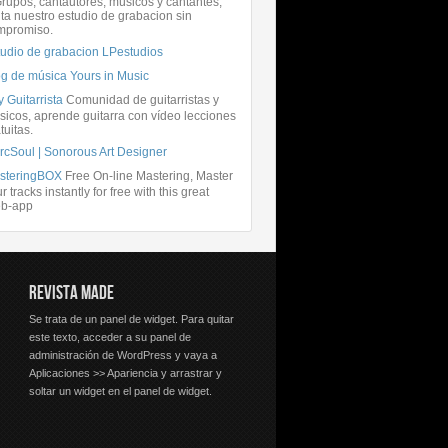
rupos, cantautores, músicos y cantantes,
ita nuestro estudio de grabacion sin
mpromiso.
tudio de grabacion LPestudios
og de música Yours in Music
 Guitarrista
Comunidad de guitarristas y
icos, aprende guitarra con vídeo lecciones
tuitas.
rcSoul | Sonorous Art Designer
steringBOX
Free On-line Mastering, Master
r tracks instantly for free with this great
b-app
REVISTA MADE
Se trata de un panel de widget. Para quitar
este texto, acceder a su panel de
administración de WordPress y vaya a
Aplicaciones >> Apariencia y arrastrar y
soltar un widget en el panel de widget.